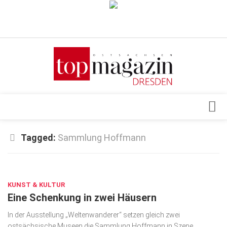
Verkaufsstellen
Abonnement
Kontakt, Impressum
Datenschutzerklärung
AGB
Architektur & Design
Tagged:
Sammlung Hoffmann
Top Gesundheitsforum Dresden / Ostsachsen
Events
Mediadaten
MÄRZ 23, 2022
Genuss
KUNST & KULTUR
Geschäft
Eine Schenkung in zwei Häusern
gesund & schön
In der Ausstellung „Weltenwanderer“ setzen gleich zwei
Gesellschaft
ostsächsische Museen die Sammlung Hoffmann in Szene.