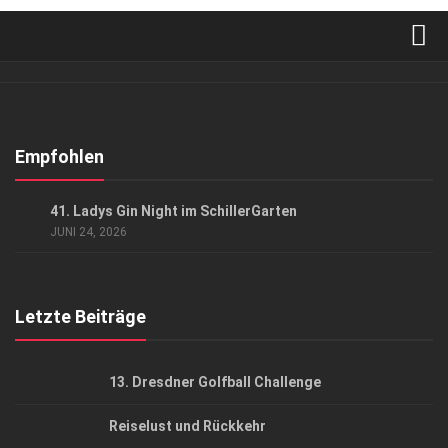
Verkaufsstellen
Abonnement
Kontakt, Impressum
Empfohlen
Datenschutzerklärung
GESELLSCHAFT
41. Ladys Gin Night im SchillerGarten
AGB
JUNI 24, 2026
Top Gesundheitsforum Dresden / Ostsachsen
Mediadaten
Letzte Beiträge
13. Dresdner Golfball Challenge
Reiselust und Rückkehr