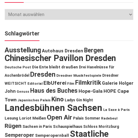
Schlagwörter
Ausstellung
Bergen
Autohaus Dresden
Chinesischer Pavillon Dresden
Die Ente bleibt draußen
Deutsche Post
Drei Haselnüsse für
Dresden
Aschenbrödel
Dresdner Musikfestspiele
Dresdner
Filmkritik
ElbUferei
Galerie Holger
WEITSICHT
Editorial
Film
Haus des Buches
John
Hope-Gala
HOPE Cape
Genuss
Kino
Town
Ladys Gin Night
Japanisches Palais
Landesbühnen Sachsen
La Saxe à Paris
Open Air
Lesung
Loriot
Meißen
Palais Sommer
Radebeul
Rügen
Schauspielhaus
Sachsen in Paris
Schloss Moritzburg
Staatliche
Semperoper
Semperopernball