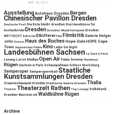
APR. 26, 2017
Ausstellung
Bergen
Autohaus Dresden
Chinesischer Pavillon Dresden
Die Ente bleibt draußen
Deutsche Post
Drei Haselnüsse für
Dresden
Aschenbrödel
Dresdner Musikfestspiele
Dresdner
Filmkritik
ElbUferei
Galerie Holger
WEITSICHT
Editorial
Film
Haus des Buches
John
Hope-Gala
HOPE Cape
Genuss
Kino
Town
Ladys Gin Night
Japanisches Palais
Landesbühnen Sachsen
La Saxe à Paris
Open Air
Lesung
Loriot
Meißen
Palais Sommer
Radebeul
Rügen
Schauspielhaus
Sachsen in Paris
Schloss Moritzburg
Staatliche
Semperoper
Semperopernball
Kunstsammlungen Dresden
Thalia
Staatsschauspiel Dresden
Städtische Galerie Dresden
Theaterzelt Rathen
Volksbank
Theater
Top Lounge
Waldbühne Rügen
Dresden-Bautzen eG
Archive