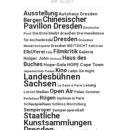
APR. 26, 2017
Ausstellung
Autohaus Dresden
Chinesischer
Bergen
Pavillon Dresden
Deutsche
Die Ente bleibt draußen
Post
Drei Haselnüsse
Dresden
für Aschenbrödel
Dresdner
Musikfestspiele
Dresdner WEITSICHT
Editorial
Filmkritik
ElbUferei
Galerie
Film
Haus des
Holger John
Genuss
Buches
Hope-Gala
HOPE Cape Town
Kino
Ladys Gin Night
Japanisches Palais
Landesbühnen
Sachsen
Lesung
La Saxe à Paris
Open Air
Loriot
Meißen
Palais Sommer
Rügen
Sachsen in Paris
Radebeul
Schauspielhaus
Schloss Moritzburg
Semperoper
Semperopernball
Staatliche
Kunstsammlungen
Dresden