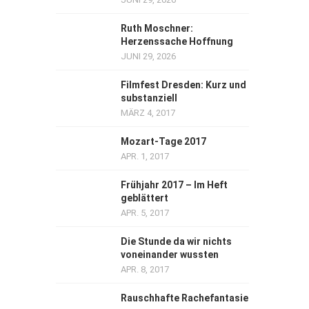
Ruth Moschner:
Herzenssache Hoffnung
JUNI 29, 2026
Filmfest Dresden: Kurz und
substanziell
MÄRZ 4, 2017
Mozart-Tage 2017
APR. 1, 2017
Frühjahr 2017 – Im Heft
geblättert
APR. 5, 2017
Die Stunde da wir nichts
voneinander wussten
APR. 8, 2017
Rauschhafte Rachefantasie