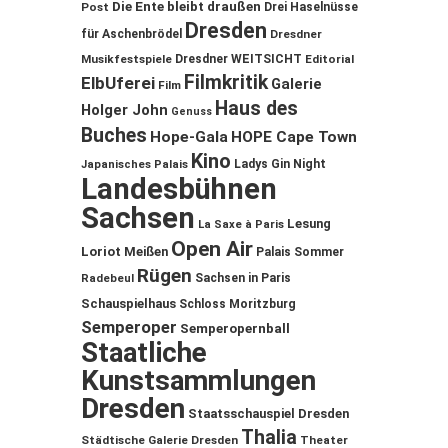
Die Ente bleibt draußen
Post
Drei Haselnüsse
Dresden
für Aschenbrödel
Dresdner
Musikfestspiele
Dresdner WEITSICHT
Editorial
Filmkritik
ElbUferei
Galerie
Film
Haus des
Holger John
Genuss
Buches
Hope-Gala
HOPE Cape Town
Kino
Ladys Gin Night
Japanisches Palais
Landesbühnen
Sachsen
Lesung
La Saxe à Paris
Open Air
Loriot
Meißen
Palais Sommer
Rügen
Sachsen in Paris
Radebeul
Schauspielhaus
Schloss Moritzburg
Semperoper
Semperopernball
Staatliche
Kunstsammlungen
Dresden
Staatsschauspiel Dresden
Thalia
Städtische Galerie Dresden
Theater