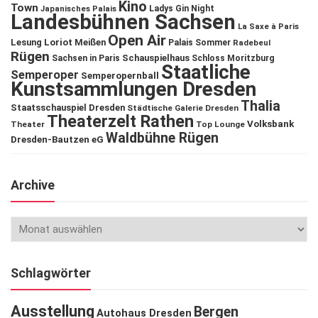
Kino
Town
Ladys Gin Night
Japanisches Palais
Landesbühnen Sachsen
La Saxe à Paris
Open Air
Lesung
Loriot
Meißen
Palais Sommer
Radebeul
Rügen
Schauspielhaus
Sachsen in Paris
Schloss Moritzburg
Staatliche
Semperoper
Semperopernball
Kunstsammlungen Dresden
Thalia
Staatsschauspiel Dresden
Städtische Galerie Dresden
Theaterzelt Rathen
Volksbank
Theater
Top Lounge
Waldbühne Rügen
Dresden-Bautzen eG
Archive
Schlagwörter
Ausstellung
Bergen
Autohaus Dresden