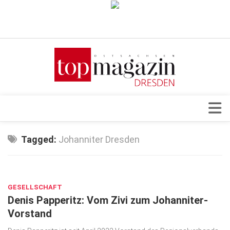
Verkaufsstellen
Abonnement
Kontakt, Impressum
Datenschutzerklärung
AGB
Architektur & Design
Tagged:
Johanniter Dresden
Top Gesundheitsforum Dresden / Ostsachsen
Events
Mediadaten
JUNI 23, 2023
Genuss
GESELLSCHAFT
Geschäft
Denis Papperitz: Vom Zivi zum Johanniter-
gesund & schön
Vorstand
Gesellschaft