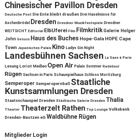
Chinesischer Pavillon Dresden
Die Ente bleibt draußen
Deutsche Post
Drei Haselnüsse für
Dresden
Aschenbrödel
Dresdner Musikfestspiele
Dresdner
Filmkritik
ElbUferei
Galerie Holger
WEITSICHT
Editorial
Film
Haus des Buches
John
Hope-Gala
HOPE Cape
Genuss
Kino
Town
Ladys Gin Night
Japanisches Palais
Landesbühnen Sachsen
La Saxe à Paris
Open Air
Lesung
Loriot
Meißen
Palais Sommer
Radebeul
Rügen
Schauspielhaus
Sachsen in Paris
Schloss Moritzburg
Staatliche
Semperoper
Semperopernball
Kunstsammlungen Dresden
Thalia
Staatsschauspiel Dresden
Städtische Galerie Dresden
Theaterzelt Rathen
Volksbank
Theater
Top Lounge
Waldbühne Rügen
Dresden-Bautzen eG
Mitglieder Login