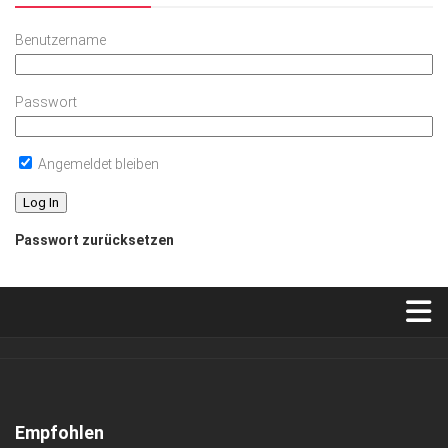
Benutzername
Passwort
Angemeldet bleiben
Passwort zurücksetzen
Verkaufsstellen
Abonnement
Kontakt, Impressum
Empfohlen