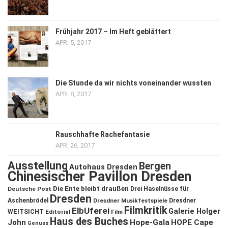
Frühjahr 2017 – Im Heft geblättert
APR. 5, 2017
Die Stunde da wir nichts voneinander wussten
APR. 8, 2017
Rauschhafte Rachefantasie
APR. 26, 2017
Ausstellung
Bergen
Autohaus Dresden
Chinesischer Pavillon Dresden
Die Ente bleibt draußen
Deutsche Post
Drei Haselnüsse für
Dresden
Aschenbrödel
Dresdner Musikfestspiele
Dresdner
Filmkritik
ElbUferei
Galerie Holger
WEITSICHT
Editorial
Film
Haus des Buches
John
Hope-Gala
HOPE Cape
Genuss