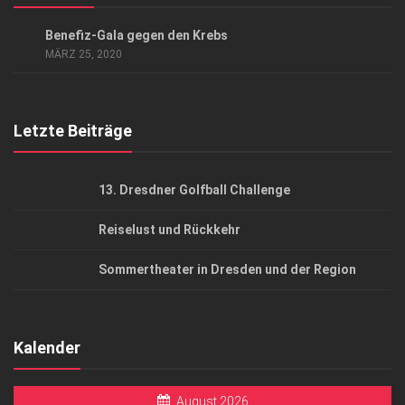
Datenschutzerklärung
CHARITY
/
EVENTS
/
GESELLSCHAFT
/
HIGHLIGHTS
Benefiz-Gala gegen den Krebs
AGB
MÄRZ 25, 2020
Top Gesundheitsforum Dresden / Ostsachsen
Mediadaten
Letzte Beiträge
13. Dresdner Golfball Challenge
Reiselust und Rückkehr
Sommertheater in Dresden und der Region
Kalender
August 2026