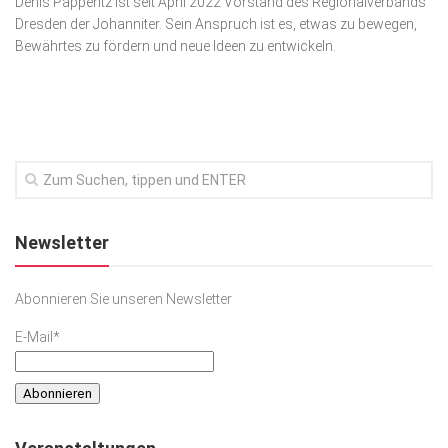
Denis Papperitz ist seit April 2022 Vorstand des Regional­verbands
Dresden der Johanniter. Sein An­spruch ist es, etwas zu bewegen,
Kunst & Kultur
Bewährtes zu fördern und neue Ideen zu entwickeln.
Lifestyle
Ausflug & Reise
Podcast
Top Branchen
SACHSEN IN PARIS
Newsletter
Abonnieren Sie unseren Newsletter
E-Mail*