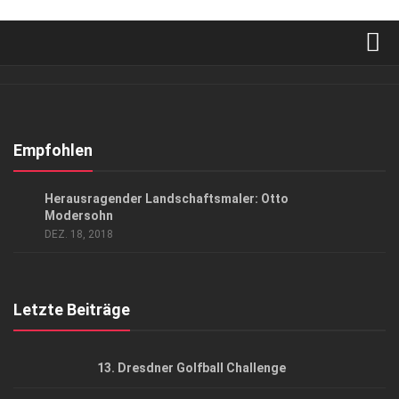
Verkaufsstellen
Abonnement
Kontakt, Impressum
Empfohlen
Datenschutzerklärung
GESELLSCHAFT
Herausragender Landschaftsmaler: Otto
AGB
Modersohn
DEZ. 18, 2018
Top Gesundheitsforum Dresden / Ostsachsen
Mediadaten
Letzte Beiträge
13. Dresdner Golfball Challenge