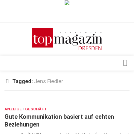
Verkaufsstellen
Abonnement
Kontakt, Impressum
Datenschutzerklärung
AGB
Architektur & Design
Tagged:
Jens Fiedler
Top Gesundheitsforum Dresden / Ostsachsen
Events
Mediadaten
MÄRZ 27, 2026
Genuss
ANZEIGE
Geschäft
/
GESCHÄFT
Gute Kommunikation basiert auf echten
gesund & schön
Beziehungen
Gesellschaft