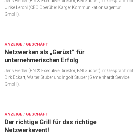
Jens Fiedler (BNI® Executive Direktor, BNI Südost) im Gespräch mit
Ulrike Lerchl (CEO Oberüber Karger Kommunikationsagentur
Kunst & Kultur
GmbH).
Lifestyle
DEZ. 12, 2025
Ausflug & Reise
Podcast
ANZEIGE
/
GESCHÄFT
Netzwerken als „Gerüst” für
Top Branchen
unternehmerischen Erfolg
SACHSEN IN PARIS
Jens Fiedler (BNI® Executive Direktor, BNI Südost) im Gespräch mit
Dirk Eckart, Walter Stuber und Ingolf Stuber (Gemeinhardt Service
GmbH).
OKT. 14, 2025
ANZEIGE
/
GESCHÄFT
Der richtige Grill für das richtige
Netzwerkevent!