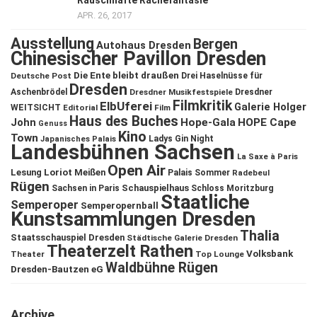
Rauschhafte Rachefantasie
APR. 26, 2017
Ausstellung
Bergen
Autohaus Dresden
Chinesischer Pavillon Dresden
Die Ente bleibt draußen
Deutsche Post
Drei Haselnüsse für
Dresden
Aschenbrödel
Dresdner Musikfestspiele
Dresdner
Filmkritik
ElbUferei
Galerie Holger
WEITSICHT
Editorial
Film
Haus des Buches
John
Hope-Gala
HOPE Cape
Genuss
Kino
Town
Ladys Gin Night
Japanisches Palais
Landesbühnen Sachsen
La Saxe à Paris
Open Air
Lesung
Loriot
Meißen
Palais Sommer
Radebeul
Rügen
Schauspielhaus
Sachsen in Paris
Schloss Moritzburg
Staatliche
Semperoper
Semperopernball
Kunstsammlungen Dresden
Thalia
Staatsschauspiel Dresden
Städtische Galerie Dresden
Theaterzelt Rathen
Volksbank
Theater
Top Lounge
Waldbühne Rügen
Dresden-Bautzen eG
Archive