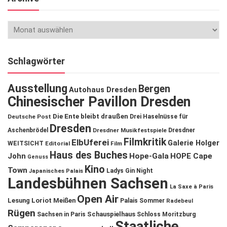
Schlagwörter
Ausstellung
Bergen
Autohaus Dresden
Chinesischer Pavillon Dresden
Die Ente bleibt draußen
Deutsche Post
Drei Haselnüsse für
Dresden
Aschenbrödel
Dresdner Musikfestspiele
Dresdner
Filmkritik
ElbUferei
Galerie Holger
WEITSICHT
Editorial
Film
Haus des Buches
John
Hope-Gala
HOPE Cape
Genuss
Kino
Town
Ladys Gin Night
Japanisches Palais
Landesbühnen Sachsen
La Saxe à Paris
Open Air
Lesung
Loriot
Meißen
Palais Sommer
Radebeul
Rügen
Schauspielhaus
Sachsen in Paris
Schloss Moritzburg
Staatliche