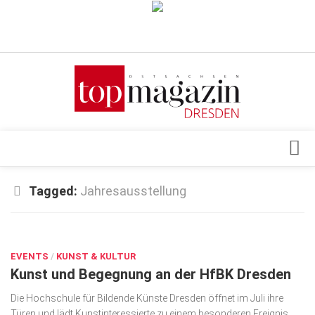
Verkaufsstellen
Abonnement
Kontakt, Impressum
Datenschutzerklärung
AGB
Architektur & Design
Tagged:
Jahresausstellung
Top Gesundheitsforum Dresden / Ostsachsen
Events
Mediadaten
JUNI 27, 2025
Genuss
EVENTS
Geschäft
/
KUNST & KULTUR
Kunst und Begegnung an der HfBK Dresden
gesund & schön
Die Hochschule für Bildende Künste Dresden öffnet im Juli ihre
Gesellschaft
Türen und lädt Kunstinteressierte zu einem besonderen Ereignis