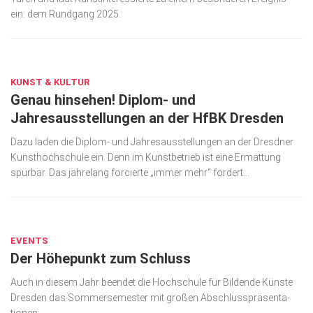
ein: dem Rundgang 2025.
Kunst & Kultur
Lifestyle
JUNI 25, 2019
Ausflug & Reise
KUNST & KULTUR
Genau hinsehen! Diplom- und
Podcast
Jahresausstellungen an der HfBK Dresden
Top Branchen
Dazu laden die Diplom- und Jahresausstellungen an der Dresdner
SACHSEN IN PARIS
Kunsthochschule ein. Denn im Kunstbetrieb ist eine Ermattung
spürbar. Das jahrelang forcierte „immer mehr“ fordert...
JULI 3, 2018
EVENTS
Der Höhepunkt zum Schluss
Auch in diesem Jahr beendet die Hochschule für Bildende Künste
Dresden das Sommer­se­mester mit großen Abschlusspräsenta­