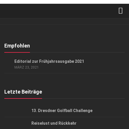
Verkaufsstellen
Abonnement
Kontakt, Impressum
Empfohlen
Datenschutzerklärung
GESELLSCHAFT
Editorial zur Frühjahrsausgabe 2021
AGB
MÄRZ 23, 2021
Top Gesundheitsforum Dresden / Ostsachsen
Mediadaten
Letzte Beiträge
13. Dresdner Golfball Challenge
Reiselust und Rückkehr