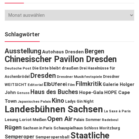
Schlagwörter
Ausstellung
Bergen
Autohaus Dresden
Chinesischer Pavillon Dresden
Die Ente bleibt draußen
Deutsche Post
Drei Haselnüsse für
Dresden
Aschenbrödel
Dresdner Musikfestspiele
Dresdner
Filmkritik
ElbUferei
Galerie Holger
WEITSICHT
Editorial
Film
Haus des Buches
John
Hope-Gala
HOPE Cape
Genuss
Kino
Town
Ladys Gin Night
Japanisches Palais
Landesbühnen Sachsen
La Saxe à Paris
Open Air
Lesung
Loriot
Meißen
Palais Sommer
Radebeul
Rügen
Schauspielhaus
Sachsen in Paris
Schloss Moritzburg
Staatliche
Semperoper
Semperopernball