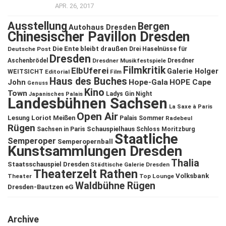
APR. 26, 2017
Ausstellung
Bergen
Autohaus Dresden
Chinesischer Pavillon Dresden
Die Ente bleibt draußen
Deutsche Post
Drei Haselnüsse für
Dresden
Aschenbrödel
Dresdner Musikfestspiele
Dresdner
Filmkritik
ElbUferei
Galerie Holger
WEITSICHT
Editorial
Film
Haus des Buches
John
Hope-Gala
HOPE Cape
Genuss
Kino
Town
Ladys Gin Night
Japanisches Palais
Landesbühnen Sachsen
La Saxe à Paris
Open Air
Lesung
Loriot
Meißen
Palais Sommer
Radebeul
Rügen
Schauspielhaus
Sachsen in Paris
Schloss Moritzburg
Staatliche
Semperoper
Semperopernball
Kunstsammlungen Dresden
Thalia
Staatsschauspiel Dresden
Städtische Galerie Dresden
Theaterzelt Rathen
Volksbank
Theater
Top Lounge
Waldbühne Rügen
Dresden-Bautzen eG
Archive