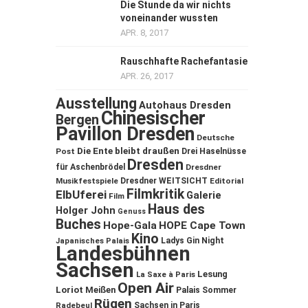
Die Stunde da wir nichts
voneinander wussten
APR. 8, 2017
Rauschhafte Rachefantasie
APR. 26, 2017
Ausstellung
Autohaus Dresden
Chinesischer
Bergen
Pavillon Dresden
Deutsche
Die Ente bleibt draußen
Post
Drei Haselnüsse
Dresden
für Aschenbrödel
Dresdner
Musikfestspiele
Dresdner WEITSICHT
Editorial
Filmkritik
ElbUferei
Galerie
Film
Haus des
Holger John
Genuss
Buches
Hope-Gala
HOPE Cape Town
Kino
Ladys Gin Night
Japanisches Palais
Landesbühnen
Sachsen
Lesung
La Saxe à Paris
Open Air
Loriot
Meißen
Palais Sommer
Rügen
Sachsen in Paris
Radebeul