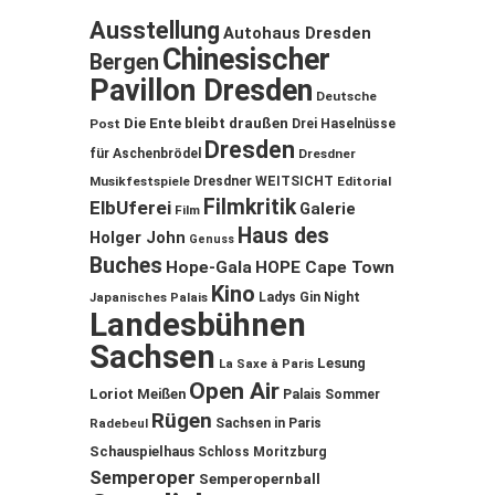
Ausstellung
Autohaus Dresden
Chinesischer
Bergen
Pavillon Dresden
Deutsche
Die Ente bleibt draußen
Post
Drei Haselnüsse
Dresden
für Aschenbrödel
Dresdner
Musikfestspiele
Dresdner WEITSICHT
Editorial
Filmkritik
ElbUferei
Galerie
Film
Haus des
Holger John
Genuss
Buches
Hope-Gala
HOPE Cape Town
Kino
Ladys Gin Night
Japanisches Palais
Landesbühnen
Sachsen
Lesung
La Saxe à Paris
Open Air
Loriot
Meißen
Palais Sommer
Rügen
Sachsen in Paris
Radebeul
Schauspielhaus
Schloss Moritzburg
Semperoper
Semperopernball