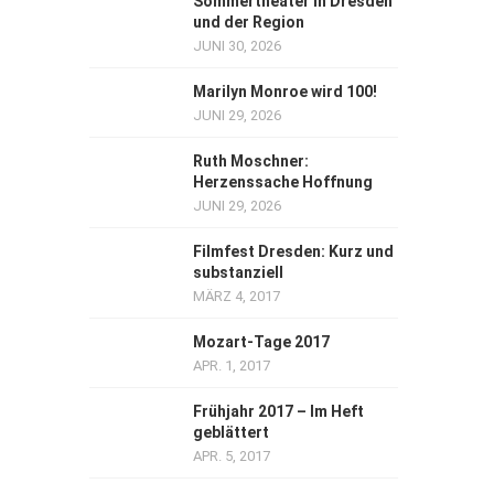
Sommertheater in Dresden
und der Region
JUNI 30, 2026
Marilyn Monroe wird 100!
JUNI 29, 2026
Ruth Moschner:
Herzenssache Hoffnung
JUNI 29, 2026
Filmfest Dresden: Kurz und
substanziell
MÄRZ 4, 2017
Mozart-Tage 2017
APR. 1, 2017
Frühjahr 2017 – Im Heft
geblättert
APR. 5, 2017