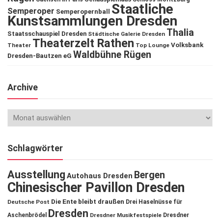
Staatliche
Semperoper
Semperopernball
Kunstsammlungen Dresden
Thalia
Staatsschauspiel Dresden
Städtische Galerie Dresden
Theaterzelt Rathen
Volksbank
Theater
Top Lounge
Waldbühne Rügen
Dresden-Bautzen eG
Archive
Schlagwörter
Ausstellung
Bergen
Autohaus Dresden
Chinesischer Pavillon Dresden
Die Ente bleibt draußen
Deutsche Post
Drei Haselnüsse für
Dresden
Aschenbrödel
Dresdner Musikfestspiele
Dresdner