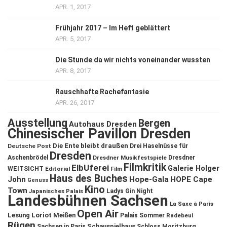
APR. 1, 2017
Frühjahr 2017 – Im Heft geblättert
APR. 5, 2017
Die Stunde da wir nichts voneinander wussten
APR. 8, 2017
Rauschhafte Rachefantasie
APR. 26, 2017
Ausstellung
Bergen
Autohaus Dresden
Chinesischer Pavillon Dresden
Die Ente bleibt draußen
Deutsche Post
Drei Haselnüsse für
Dresden
Aschenbrödel
Dresdner Musikfestspiele
Dresdner
Filmkritik
ElbUferei
Galerie Holger
WEITSICHT
Editorial
Film
Haus des Buches
John
Hope-Gala
HOPE Cape
Genuss
Kino
Town
Ladys Gin Night
Japanisches Palais
Landesbühnen Sachsen
La Saxe à Paris
Open Air
Lesung
Loriot
Meißen
Palais Sommer
Radebeul
Rügen
Schauspielhaus
Sachsen in Paris
Schloss Moritzburg