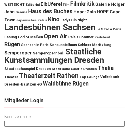
Filmkritik
ElbUferei
Galerie Holger
WEITSICHT
Editorial
Film
Haus des Buches
John
Hope-Gala
HOPE Cape
Genuss
Kino
Town
Ladys Gin Night
Japanisches Palais
Landesbühnen Sachsen
La Saxe à Paris
Open Air
Lesung
Loriot
Meißen
Palais Sommer
Radebeul
Rügen
Schauspielhaus
Sachsen in Paris
Schloss Moritzburg
Staatliche
Semperoper
Semperopernball
Kunstsammlungen Dresden
Thalia
Staatsschauspiel Dresden
Städtische Galerie Dresden
Theaterzelt Rathen
Volksbank
Theater
Top Lounge
Waldbühne Rügen
Dresden-Bautzen eG
Mitglieder Login
Benutzername