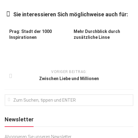
Kunst & Kultur
Sie interessieren Sich möglichweise auch für:
Lifestyle
Ausflug & Reise
Prag: Stadt der 1000
Mehr Durchblick durch
Inspirationen
zusätzliche Linse
Podcast
Top Branchen
SACHSEN IN PARIS
VORIGER BEITRAG:
Zwischen Liebe und Millionen
Newsletter
Abonnieren Sie unseren Newsletter