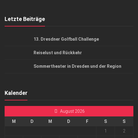
Top Gesundheitsforum Dresden / Ostsachsen
Mediadaten
Letzte Beiträge
13. Dresdner Golfball Challenge
Reiselust und Rückkehr
Sommertheater in Dresden und der Region
Kalender
August 2026
M
D
M
D
F
S
S
1
2