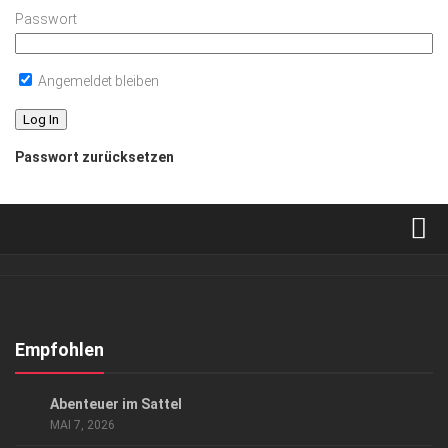
Passwort
Angemeldet bleiben
Passwort zurücksetzen
Verkaufsstellen
Abonnement
Kontakt, Impressum
Empfohlen
Datenschutzerklärung
AUSFLUG & REISE
/
EVENTS
/
KUNST & KULTUR
Abenteuer im Sattel
AGB
MAI 7, 2026