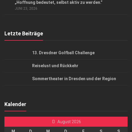
„Hoffnung bedeutet, selbst aktiv zu werden.”
AGB
JUNI 23, 2026
Top Gesundheitsforum Dresden / Ostsachsen
Mediadaten
Letzte Beiträge
13. Dresdner Golfball Challenge
Reiselust und Rückkehr
Sommertheater in Dresden und der Region
Kalender
August 2026
M
D
M
D
F
S
S