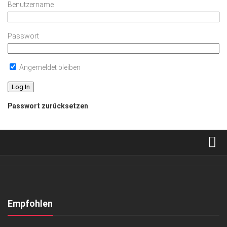
Benutzername
Passwort
Angemeldet bleiben
Passwort zurücksetzen
Verkaufsstellen
Abonnement
Kontakt, Impressum
Empfohlen
Datenschutzerklärung
EVENTS
/
GESELLSCHAFT