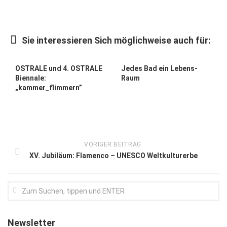
Kunst & Kultur
Lifestyle
Sie interessieren Sich möglichweise auch für:
Ausflug & Reise
OSTRALE und 4. OSTRALE
Jedes Bad ein Lebens-
Podcast
Biennale:
Raum
„kammer_flimmern”
Top Branchen
SACHSEN IN PARIS
VORIGER BEITRAG:
XV. Jubiläum: Flamenco – UNESCO Weltkulturerbe
Newsletter