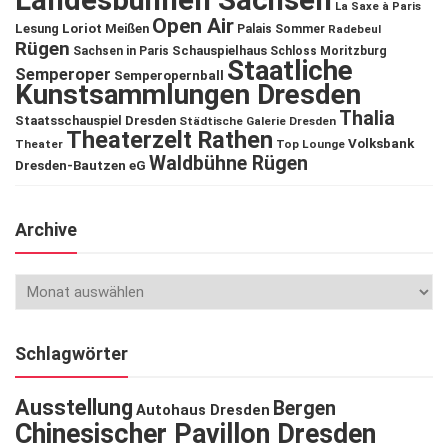
Landesbühnen Sachsen
La Saxe à Paris
Open Air
Lesung
Loriot
Meißen
Palais Sommer
Radebeul
Rügen
Schauspielhaus
Sachsen in Paris
Schloss Moritzburg
Staatliche
Semperoper
Semperopernball
Kunstsammlungen Dresden
Thalia
Staatsschauspiel Dresden
Städtische Galerie Dresden
Theaterzelt Rathen
Volksbank
Theater
Top Lounge
Waldbühne Rügen
Dresden-Bautzen eG
Archive
Schlagwörter
Ausstellung
Bergen
Autohaus Dresden
Chinesischer Pavillon Dresden