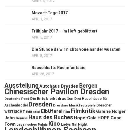
MÄRZ 4, 2017
Mozart-Tage 2017
APR. 1, 2017
Frühjahr 2017 – Im Heft geblättert
APR. 5, 2017
Die Stunde da wir nichts voneinander wussten
APR. 8, 2017
Rauschhafte Rachefantasie
APR. 26, 2017
Ausstellung
Bergen
Autohaus Dresden
Chinesischer Pavillon Dresden
Die Ente bleibt draußen
Deutsche Post
Drei Haselnüsse für
Dresden
Aschenbrödel
Dresdner Musikfestspiele
Dresdner
Filmkritik
ElbUferei
Galerie Holger
WEITSICHT
Editorial
Film
Haus des Buches
John
Hope-Gala
HOPE Cape
Genuss
Kino
Town
Ladys Gin Night
Japanisches Palais