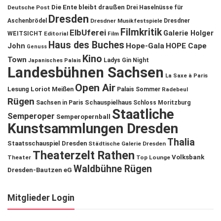
Die Ente bleibt draußen
Deutsche Post
Drei Haselnüsse für
Dresden
Aschenbrödel
Dresdner Musikfestspiele
Dresdner
Filmkritik
ElbUferei
Galerie Holger
WEITSICHT
Editorial
Film
Haus des Buches
John
Hope-Gala
HOPE Cape
Genuss
Kino
Town
Ladys Gin Night
Japanisches Palais
Landesbühnen Sachsen
La Saxe à Paris
Open Air
Lesung
Loriot
Meißen
Palais Sommer
Radebeul
Rügen
Schauspielhaus
Sachsen in Paris
Schloss Moritzburg
Staatliche
Semperoper
Semperopernball
Kunstsammlungen Dresden
Thalia
Staatsschauspiel Dresden
Städtische Galerie Dresden
Theaterzelt Rathen
Volksbank
Theater
Top Lounge
Waldbühne Rügen
Dresden-Bautzen eG
Mitglieder Login