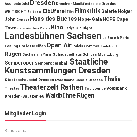
Dresden
Aschenbrödel
Dresdner Musikfestspiele
Dresdner
Filmkritik
ElbUferei
Galerie Holger
WEITSICHT
Editorial
Film
Haus des Buches
John
Hope-Gala
HOPE Cape
Genuss
Kino
Town
Ladys Gin Night
Japanisches Palais
Landesbühnen Sachsen
La Saxe à Paris
Open Air
Lesung
Loriot
Meißen
Palais Sommer
Radebeul
Rügen
Schauspielhaus
Sachsen in Paris
Schloss Moritzburg
Staatliche
Semperoper
Semperopernball
Kunstsammlungen Dresden
Thalia
Staatsschauspiel Dresden
Städtische Galerie Dresden
Theaterzelt Rathen
Volksbank
Theater
Top Lounge
Waldbühne Rügen
Dresden-Bautzen eG
Mitglieder Login
Benutzername