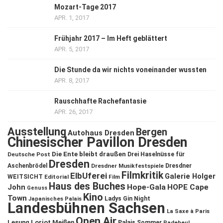
Mozart-Tage 2017
APR. 1, 2017
Frühjahr 2017 – Im Heft geblättert
APR. 5, 2017
Die Stunde da wir nichts voneinander wussten
APR. 8, 2017
Rauschhafte Rachefantasie
APR. 26, 2017
Ausstellung
Bergen
Autohaus Dresden
Chinesischer Pavillon Dresden
Die Ente bleibt draußen
Deutsche Post
Drei Haselnüsse für
Dresden
Aschenbrödel
Dresdner Musikfestspiele
Dresdner
Filmkritik
ElbUferei
Galerie Holger
WEITSICHT
Editorial
Film
Haus des Buches
John
Hope-Gala
HOPE Cape
Genuss
Kino
Town
Ladys Gin Night
Japanisches Palais
Landesbühnen Sachsen
La Saxe à Paris
Open Air
Lesung
Loriot
Meißen
Palais Sommer
Radebeul