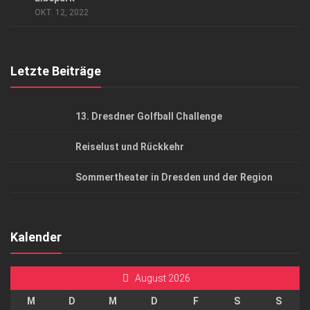
OKT. 12, 2022
Top Gesundheitsforum Dresden / Ostsachsen
Mediadaten
Letzte Beiträge
13. Dresdner Golfball Challenge
Reiselust und Rückkehr
Sommertheater in Dresden und der Region
Kalender
August 2026
M
D
M
D
F
S
S