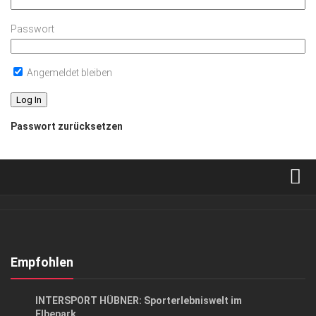
Passwort
Angemeldet bleiben
Passwort zurücksetzen
Verkaufsstellen
Abonnement
Kontakt, Impressum
Empfohlen
Datenschutzerklärung
ANZEIGE
/
GESUND & SCHÖN
INTERSPORT HÜBNER: Sporterlebniswelt im
AGB
Elbepark