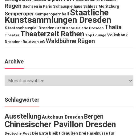
Rügen
Schauspielhaus
Sachsen in Paris
Schloss Moritzburg
Staatliche
Semperoper
Semperopernball
Kunstsammlungen Dresden
Thalia
Staatsschauspiel Dresden
Städtische Galerie Dresden
Theaterzelt Rathen
Volksbank
Theater
Top Lounge
Waldbühne Rügen
Dresden-Bautzen eG
Archive
Schlagwörter
Ausstellung
Bergen
Autohaus Dresden
Chinesischer Pavillon Dresden
Die Ente bleibt draußen
Deutsche Post
Drei Haselnüsse für