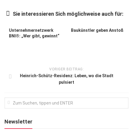
Kunst & Kultur
Sie interessieren Sich möglichweise auch für:
Lifestyle
Ausflug & Reise
Unternehmernetzwerk
Baukünstler geben Anstoß
BNI®: „Wer gibt, gewinnt“
Podcast
Top Branchen
SACHSEN IN PARIS
VORIGER BEITRAG:
Heinrich-Schütz-Residenz: Leben, wo die Stadt
pulsiert
Newsletter