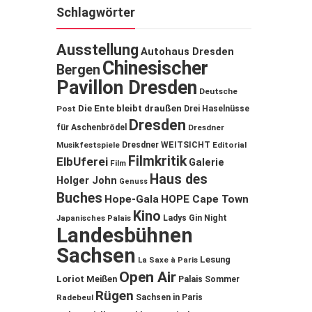
Schlagwörter
Ausstellung
Autohaus Dresden
Chinesischer
Bergen
Pavillon Dresden
Deutsche
Die Ente bleibt draußen
Post
Drei Haselnüsse
Dresden
für Aschenbrödel
Dresdner
Musikfestspiele
Dresdner WEITSICHT
Editorial
Filmkritik
ElbUferei
Galerie
Film
Haus des
Holger John
Genuss
Buches
Hope-Gala
HOPE Cape Town
Kino
Ladys Gin Night
Japanisches Palais
Landesbühnen
Sachsen
Lesung
La Saxe à Paris
Open Air
Loriot
Meißen
Palais Sommer
Rügen
Sachsen in Paris
Radebeul