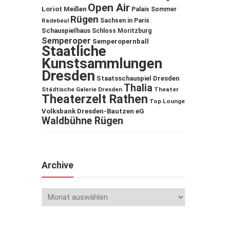
Open Air
Loriot
Meißen
Palais Sommer
Rügen
Sachsen in Paris
Radebeul
Schauspielhaus
Schloss Moritzburg
Semperoper
Semperopernball
Staatliche
Kunstsammlungen
Dresden
Staatsschauspiel Dresden
Thalia
Städtische Galerie Dresden
Theater
Theaterzelt Rathen
Top Lounge
Volksbank Dresden-Bautzen eG
Waldbühne Rügen
Archive