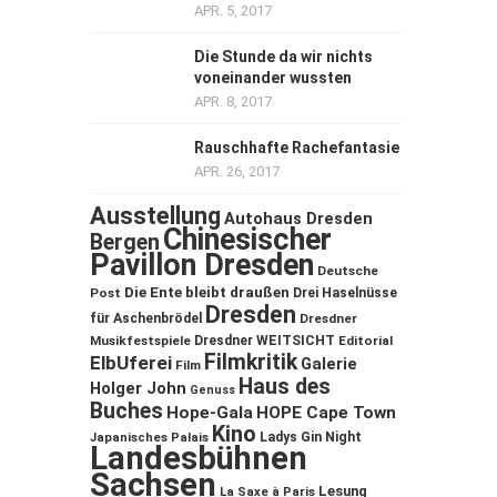
APR. 5, 2017
Die Stunde da wir nichts
voneinander wussten
APR. 8, 2017
Rauschhafte Rachefantasie
APR. 26, 2017
Ausstellung
Autohaus Dresden
Chinesischer
Bergen
Pavillon Dresden
Deutsche
Die Ente bleibt draußen
Post
Drei Haselnüsse
Dresden
für Aschenbrödel
Dresdner
Musikfestspiele
Dresdner WEITSICHT
Editorial
Filmkritik
ElbUferei
Galerie
Film
Haus des
Holger John
Genuss
Buches
Hope-Gala
HOPE Cape Town
Kino
Ladys Gin Night
Japanisches Palais
Landesbühnen
Sachsen
Lesung
La Saxe à Paris