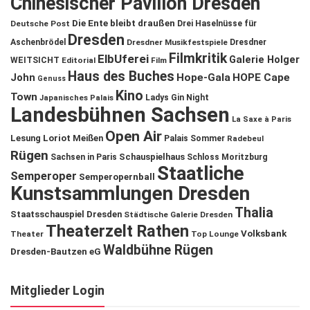
Chinesischer Pavillon Dresden
Die Ente bleibt draußen
Deutsche Post
Drei Haselnüsse für
Dresden
Aschenbrödel
Dresdner Musikfestspiele
Dresdner
Filmkritik
ElbUferei
Galerie Holger
WEITSICHT
Editorial
Film
Haus des Buches
John
Hope-Gala
HOPE Cape
Genuss
Kino
Town
Ladys Gin Night
Japanisches Palais
Landesbühnen Sachsen
La Saxe à Paris
Open Air
Lesung
Loriot
Meißen
Palais Sommer
Radebeul
Rügen
Schauspielhaus
Sachsen in Paris
Schloss Moritzburg
Staatliche
Semperoper
Semperopernball
Kunstsammlungen Dresden
Thalia
Staatsschauspiel Dresden
Städtische Galerie Dresden
Theaterzelt Rathen
Volksbank
Theater
Top Lounge
Waldbühne Rügen
Dresden-Bautzen eG
Mitglieder Login