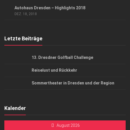
Datenschutzerklärung
ANZEIGE
/
GESCHÄFT
Autohaus Dresden – Highlights 2018
AGB
DEZ. 18, 2018
Top Gesundheitsforum Dresden / Ostsachsen
Mediadaten
Letzte Beiträge
13. Dresdner Golfball Challenge
Reiselust und Rückkehr
Sommertheater in Dresden und der Region
Kalender
August 2026