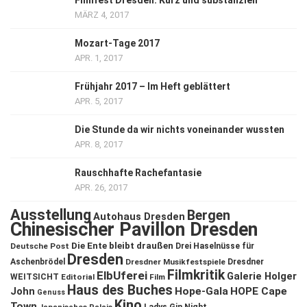
Filmfest Dresden: Kurz und substanziell
MÄRZ 4, 2017
Mozart-Tage 2017
APR. 1, 2017
Frühjahr 2017 – Im Heft geblättert
APR. 5, 2017
Die Stunde da wir nichts voneinander wussten
APR. 8, 2017
Rauschhafte Rachefantasie
APR. 26, 2017
Ausstellung
Bergen
Autohaus Dresden
Chinesischer Pavillon Dresden
Die Ente bleibt draußen
Deutsche Post
Drei Haselnüsse für
Dresden
Aschenbrödel
Dresdner Musikfestspiele
Dresdner
Filmkritik
ElbUferei
Galerie Holger
WEITSICHT
Editorial
Film
Haus des Buches
John
Hope-Gala
HOPE Cape
Genuss
Kino
Town