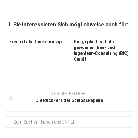
Kunst & Kultur
Lifestyle
Sie interessieren Sich möglichweise auch für:
Ausflug & Reise
Freiheit als Glücksprinzip
Gut geplant ist halb
Podcast
gewonnen: Bau- und
Ingenieur-Consulting (BIC)
Top Branchen
GmbH
SACHSEN IN PARIS
VORIGER BEITRAG:
Die Rückkehr der Schlosskapelle