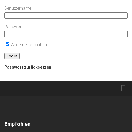
Benutzername
Passwort
Angemeldet bleiben
Passwort zurücksetzen
Verkaufsstellen
Abonnement
Kontakt, Impressum
Empfohlen