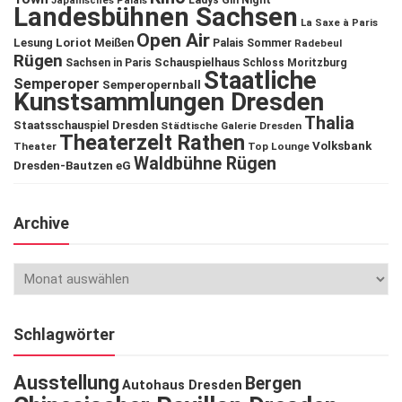
Ladys Gin Night
Japanisches Palais
Landesbühnen Sachsen
La Saxe à Paris
Open Air
Lesung
Loriot
Meißen
Palais Sommer
Radebeul
Rügen
Schauspielhaus
Sachsen in Paris
Schloss Moritzburg
Staatliche
Semperoper
Semperopernball
Kunstsammlungen Dresden
Thalia
Staatsschauspiel Dresden
Städtische Galerie Dresden
Theaterzelt Rathen
Volksbank
Theater
Top Lounge
Waldbühne Rügen
Dresden-Bautzen eG
Archive
Schlagwörter
Ausstellung
Bergen
Autohaus Dresden