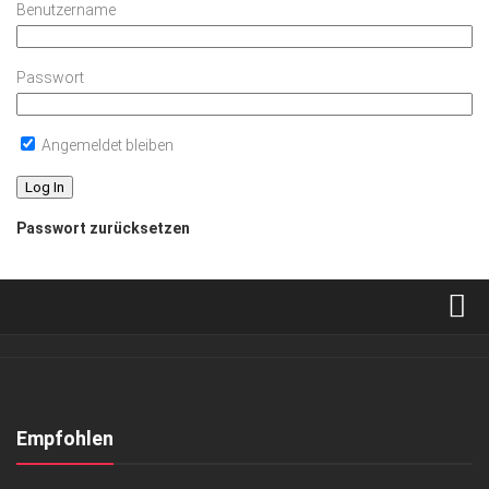
Benutzername
Passwort
Angemeldet bleiben
Passwort zurücksetzen
Verkaufsstellen
Abonnement
Kontakt, Impressum
Empfohlen
Datenschutzerklärung
HIGHLIGHTS
/
LIFESTYLE
/
LIFESTYLE