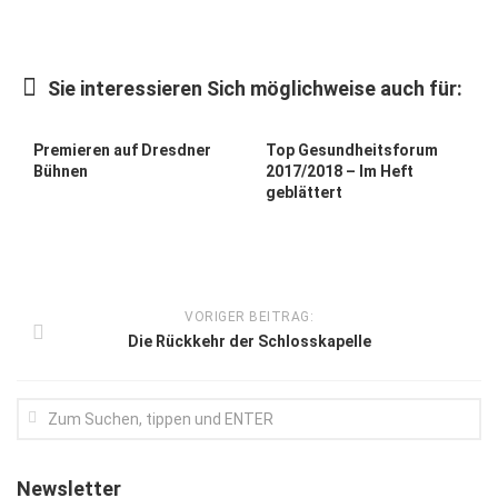
Kunst & Kultur
Lifestyle
Sie interessieren Sich möglichweise auch für:
Ausflug & Reise
Premieren auf Dresdner
Top Gesundheitsforum
Podcast
Bühnen
2017/2018 – Im Heft
geblättert
Top Branchen
SACHSEN IN PARIS
VORIGER BEITRAG:
Die Rückkehr der Schlosskapelle
Newsletter