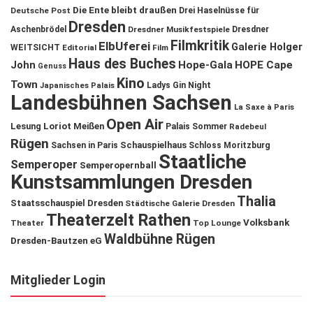
Die Ente bleibt draußen
Deutsche Post
Drei Haselnüsse für
Dresden
Aschenbrödel
Dresdner Musikfestspiele
Dresdner
Filmkritik
ElbUferei
Galerie Holger
WEITSICHT
Editorial
Film
Haus des Buches
John
Hope-Gala
HOPE Cape
Genuss
Kino
Town
Ladys Gin Night
Japanisches Palais
Landesbühnen Sachsen
La Saxe à Paris
Open Air
Lesung
Loriot
Meißen
Palais Sommer
Radebeul
Rügen
Schauspielhaus
Sachsen in Paris
Schloss Moritzburg
Staatliche
Semperoper
Semperopernball
Kunstsammlungen Dresden
Thalia
Staatsschauspiel Dresden
Städtische Galerie Dresden
Theaterzelt Rathen
Volksbank
Theater
Top Lounge
Waldbühne Rügen
Dresden-Bautzen eG
Mitglieder Login