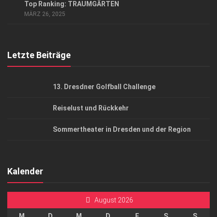
Top Ranking: TRAUMGÄRTEN
AGB
MÄRZ 26, 2025
Top Gesundheitsforum Dresden / Ostsachsen
Mediadaten
Letzte Beiträge
13. Dresdner Golfball Challenge
Reiselust und Rückkehr
Sommertheater in Dresden und der Region
Kalender
August 2026
M
D
M
D
F
S
S