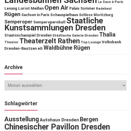
Landesbühnen Sachsen
La Saxe à Paris
Open Air
Lesung
Loriot
Meißen
Palais Sommer
Radebeul
Rügen
Schauspielhaus
Sachsen in Paris
Schloss Moritzburg
Staatliche
Semperoper
Semperopernball
Kunstsammlungen Dresden
Thalia
Staatsschauspiel Dresden
Städtische Galerie Dresden
Theaterzelt Rathen
Volksbank
Theater
Top Lounge
Waldbühne Rügen
Dresden-Bautzen eG
Archive
Schlagwörter
Ausstellung
Bergen
Autohaus Dresden
Chinesischer Pavillon Dresden