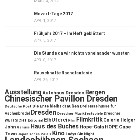
MÄRZ 4, 2017
Mozart-Tage 2017
APR. 1, 2017
Frühjahr 2017 – Im Heft geblättert
APR. 5, 2017
Die Stunde da wir nichts voneinander wussten
APR. 8, 2017
Rauschhafte Rachefantasie
APR. 26, 2017
Ausstellung
Bergen
Autohaus Dresden
Chinesischer Pavillon Dresden
Die Ente bleibt draußen
Deutsche Post
Drei Haselnüsse für
Dresden
Aschenbrödel
Dresdner Musikfestspiele
Dresdner
Filmkritik
ElbUferei
Galerie Holger
WEITSICHT
Editorial
Film
Haus des Buches
John
Hope-Gala
HOPE Cape
Genuss
Kino
Town
Ladys Gin Night
Japanisches Palais