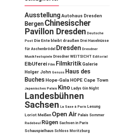
Ausstellung
Autohaus Dresden
Chinesischer
Bergen
Pavillon Dresden
Deutsche
Die Ente bleibt draußen
Post
Drei Haselnüsse
Dresden
für Aschenbrödel
Dresdner
Musikfestspiele
Dresdner WEITSICHT
Editorial
Filmkritik
ElbUferei
Galerie
Film
Haus des
Holger John
Genuss
Buches
Hope-Gala
HOPE Cape Town
Kino
Ladys Gin Night
Japanisches Palais
Landesbühnen
Sachsen
Lesung
La Saxe à Paris
Open Air
Loriot
Meißen
Palais Sommer
Rügen
Sachsen in Paris
Radebeul
Schauspielhaus
Schloss Moritzburg