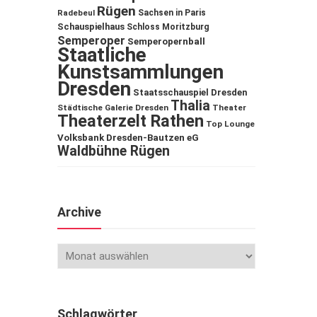
Rügen
Sachsen in Paris
Radebeul
Schauspielhaus
Schloss Moritzburg
Semperoper
Semperopernball
Staatliche
Kunstsammlungen
Dresden
Staatsschauspiel Dresden
Thalia
Städtische Galerie Dresden
Theater
Theaterzelt Rathen
Top Lounge
Volksbank Dresden-Bautzen eG
Waldbühne Rügen
Archive
Schlagwörter