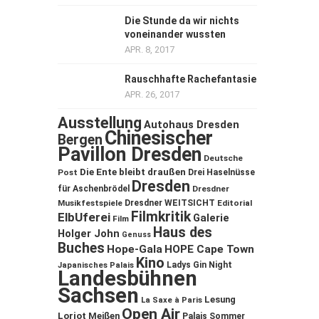
Die Stunde da wir nichts
voneinander wussten
APR. 8, 2017
Rauschhafte Rachefantasie
APR. 26, 2017
Ausstellung
Autohaus Dresden
Chinesischer
Bergen
Pavillon Dresden
Deutsche
Die Ente bleibt draußen
Post
Drei Haselnüsse
Dresden
für Aschenbrödel
Dresdner
Musikfestspiele
Dresdner WEITSICHT
Editorial
Filmkritik
ElbUferei
Galerie
Film
Haus des
Holger John
Genuss
Buches
Hope-Gala
HOPE Cape Town
Kino
Ladys Gin Night
Japanisches Palais
Landesbühnen
Sachsen
Lesung
La Saxe à Paris
Open Air
Loriot
Meißen
Palais Sommer