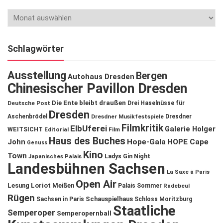
Schlagwörter
Ausstellung
Bergen
Autohaus Dresden
Chinesischer Pavillon Dresden
Die Ente bleibt draußen
Deutsche Post
Drei Haselnüsse für
Dresden
Aschenbrödel
Dresdner Musikfestspiele
Dresdner
Filmkritik
ElbUferei
Galerie Holger
WEITSICHT
Editorial
Film
Haus des Buches
John
Hope-Gala
HOPE Cape
Genuss
Kino
Town
Ladys Gin Night
Japanisches Palais
Landesbühnen Sachsen
La Saxe à Paris
Open Air
Lesung
Loriot
Meißen
Palais Sommer
Radebeul
Rügen
Schauspielhaus
Sachsen in Paris
Schloss Moritzburg
Staatliche
Semperoper
Semperopernball