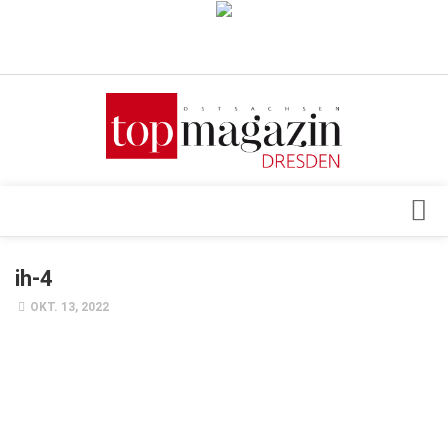
Verkaufsstellen
Abonnement
Kontakt, Impressum
Datenschutzerklärung
AGB
Architektur & Design
ih-4
Top Gesundheitsforum Dresden / Ostsachsen
Events
OKT. 13, 2022
Mediadaten
Genuss
Geschäft
gesund & schön
Gesellschaft