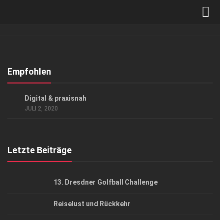
Verkaufsstellen
Abonnement
Kontakt, Impressum
Empfohlen
Datenschutzerklärung
GESELLSCHAFT
/
GESELLSCHAFT
Digital & praxisnah
AGB
JULI 2, 2020
Top Gesundheitsforum Dresden / Ostsachsen
Mediadaten
Letzte Beiträge
13. Dresdner Golfball Challenge
Reiselust und Rückkehr