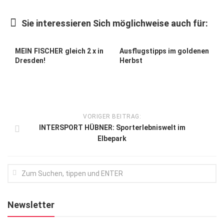
Kunst & Kultur
Sie interessieren Sich möglichweise auch für:
Lifestyle
Ausflug & Reise
MEIN FISCHER gleich 2 x in
Ausflugstipps im goldenen
Dresden!
Herbst
Podcast
Top Branchen
SACHSEN IN PARIS
VORIGER BEITRAG:
INTERSPORT HÜBNER: Sporterlebniswelt im
Elbepark
Newsletter