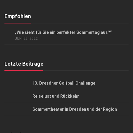
Abonnement
Kontakt, Impressum
Empfohlen
Datenschutzerklärung
LIFESTYLE
„Wie sieht für Sie ein perfekter Sommertag aus?”
AGB
JUNI 29, 2022
Top Gesundheitsforum Dresden / Ostsachsen
Mediadaten
Letzte Beiträge
13. Dresdner Golfball Challenge
Reiselust und Rückkehr
Sommertheater in Dresden und der Region