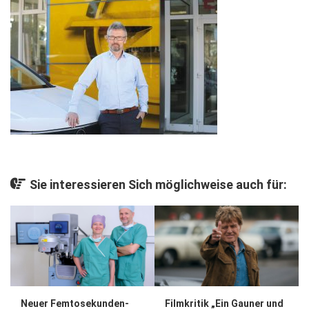
Gesellschaft
Kunst & Kultur
Lifestyle
Ausflug & Reise
Podcast
Top Branchen
SACHSEN IN PARIS
Sie interessieren Sich möglichweise auch für:
Neuer Femtosekunden-
Filmkritik „Ein Gauner und