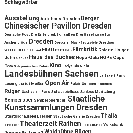
Schlagwörter
Ausstellung
Bergen
Autohaus Dresden
Chinesischer Pavillon Dresden
Die Ente bleibt draußen
Deutsche Post
Drei Haselnüsse für
Dresden
Aschenbrödel
Dresdner Musikfestspiele
Dresdner
Filmkritik
ElbUferei
Galerie Holger
WEITSICHT
Editorial
Film
Haus des Buches
John
Hope-Gala
HOPE Cape
Genuss
Kino
Town
Ladys Gin Night
Japanisches Palais
Landesbühnen Sachsen
La Saxe à Paris
Open Air
Lesung
Loriot
Meißen
Palais Sommer
Radebeul
Rügen
Schauspielhaus
Sachsen in Paris
Schloss Moritzburg
Staatliche
Semperoper
Semperopernball
Kunstsammlungen Dresden
Thalia
Staatsschauspiel Dresden
Städtische Galerie Dresden
Theaterzelt Rathen
Volksbank
Theater
Top Lounge
Waldbühne Rügen
Dresden-Bautzen eG