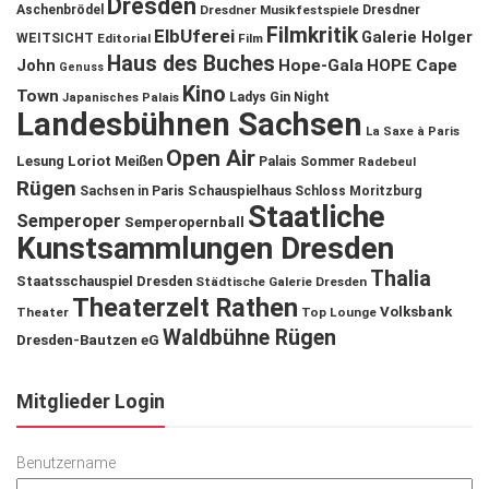
Dresden
Aschenbrödel
Dresdner Musikfestspiele
Dresdner
Filmkritik
ElbUferei
Galerie Holger
WEITSICHT
Editorial
Film
Haus des Buches
John
Hope-Gala
HOPE Cape
Genuss
Kino
Town
Ladys Gin Night
Japanisches Palais
Landesbühnen Sachsen
La Saxe à Paris
Open Air
Lesung
Loriot
Meißen
Palais Sommer
Radebeul
Rügen
Schauspielhaus
Sachsen in Paris
Schloss Moritzburg
Staatliche
Semperoper
Semperopernball
Kunstsammlungen Dresden
Thalia
Staatsschauspiel Dresden
Städtische Galerie Dresden
Theaterzelt Rathen
Volksbank
Theater
Top Lounge
Waldbühne Rügen
Dresden-Bautzen eG
Mitglieder Login
Benutzername