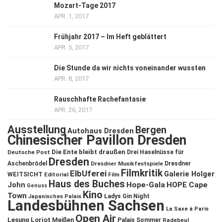
Mozart-Tage 2017
APR. 1, 2017
Frühjahr 2017 – Im Heft geblättert
APR. 5, 2017
Die Stunde da wir nichts voneinander wussten
APR. 8, 2017
Rauschhafte Rachefantasie
APR. 26, 2017
Ausstellung
Bergen
Autohaus Dresden
Chinesischer Pavillon Dresden
Die Ente bleibt draußen
Deutsche Post
Drei Haselnüsse für
Dresden
Aschenbrödel
Dresdner Musikfestspiele
Dresdner
Filmkritik
ElbUferei
Galerie Holger
WEITSICHT
Editorial
Film
Haus des Buches
John
Hope-Gala
HOPE Cape
Genuss
Kino
Town
Ladys Gin Night
Japanisches Palais
Landesbühnen Sachsen
La Saxe à Paris
Open Air
Lesung
Loriot
Meißen
Palais Sommer
Radebeul