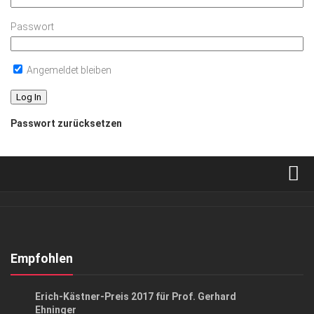
Passwort
Angemeldet bleiben
Passwort zurücksetzen
Verkaufsstellen
Abonnement
Kontakt, Impressum
Empfohlen
Datenschutzerklärung
GESELLSCHAFT
/
GESELLSCHAFT
/
KUNST & KULTUR
Erich-Kästner-Preis 2017 für Prof. Gerhard
AGB
Ehninger