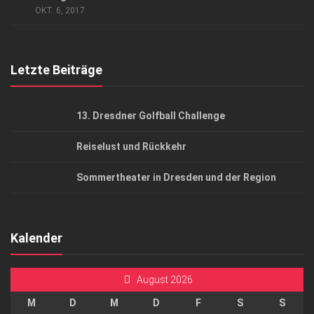
OKT. 6, 2017
Top Gesundheitsforum Dresden / Ostsachsen
Mediadaten
Letzte Beiträge
13. Dresdner Golfball Challenge
Reiselust und Rückkehr
Sommertheater in Dresden und der Region
Kalender
August 2026
M
D
M
D
F
S
S