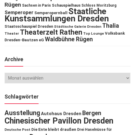
Rügen
Schauspielhaus
Sachsen in Paris
Schloss Moritzburg
Staatliche
Semperoper
Semperopernball
Kunstsammlungen Dresden
Thalia
Staatsschauspiel Dresden
Städtische Galerie Dresden
Theaterzelt Rathen
Volksbank
Theater
Top Lounge
Waldbühne Rügen
Dresden-Bautzen eG
Archive
Schlagwörter
Ausstellung
Bergen
Autohaus Dresden
Chinesischer Pavillon Dresden
Die Ente bleibt draußen
Deutsche Post
Drei Haselnüsse für