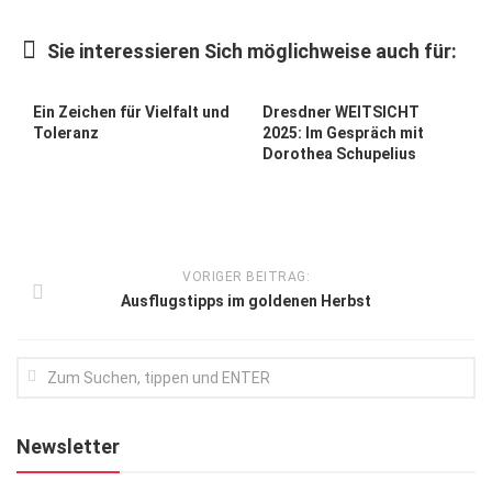
Kunst & Kultur
Sie interessieren Sich möglichweise auch für:
Lifestyle
Ausflug & Reise
Ein Zeichen für Vielfalt und
Dresdner WEITSICHT
Toleranz
2025: Im Gespräch mit
Podcast
Dorothea Schupelius
Top Branchen
SACHSEN IN PARIS
VORIGER BEITRAG:
Ausflugstipps im goldenen Herbst
Newsletter