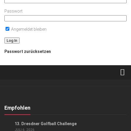
Passwort
Angemeldet bleiben
Passwort zurücksetzen
Verkaufsstellen
Abonnement
Kontakt, Impressum
Empfohlen
Datenschutzerklärung
EVENTS
/
GESELLSCHAFT
13. Dresdner Golfball Challenge
AGB
JULI 6, 2026