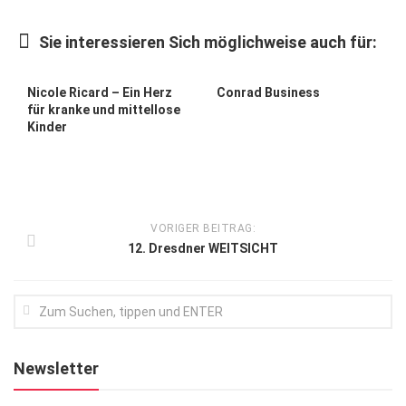
Kunst & Kultur
Sie interessieren Sich möglichweise auch für:
Lifestyle
Ausflug & Reise
Nicole Ricard – Ein Herz
Conrad Business
für kranke und mittellose
Podcast
Kinder
Top Branchen
SACHSEN IN PARIS
VORIGER BEITRAG:
12. Dresdner WEITSICHT
Newsletter