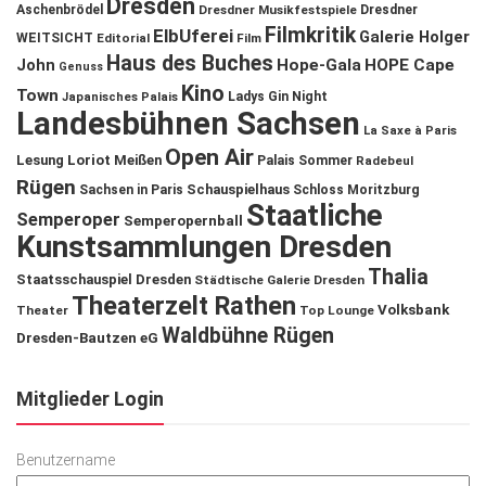
Dresden
Aschenbrödel
Dresdner Musikfestspiele
Dresdner
Filmkritik
ElbUferei
Galerie Holger
WEITSICHT
Editorial
Film
Haus des Buches
John
Hope-Gala
HOPE Cape
Genuss
Kino
Town
Ladys Gin Night
Japanisches Palais
Landesbühnen Sachsen
La Saxe à Paris
Open Air
Lesung
Loriot
Meißen
Palais Sommer
Radebeul
Rügen
Schauspielhaus
Sachsen in Paris
Schloss Moritzburg
Staatliche
Semperoper
Semperopernball
Kunstsammlungen Dresden
Thalia
Staatsschauspiel Dresden
Städtische Galerie Dresden
Theaterzelt Rathen
Volksbank
Theater
Top Lounge
Waldbühne Rügen
Dresden-Bautzen eG
Mitglieder Login
Benutzername