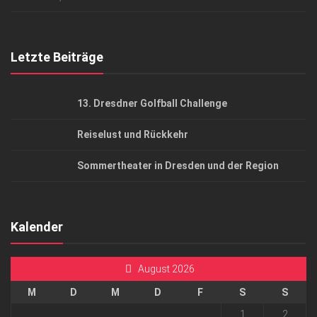
Top Gesundheitsforum Dresden / Ostsachsen
Mediadaten
Letzte Beiträge
13. Dresdner Golfball Challenge
Reiselust und Rückkehr
Sommertheater in Dresden und der Region
Kalender
August 2026
M
D
M
D
F
S
S
1
2