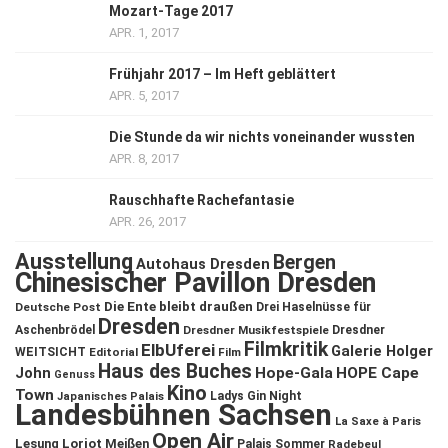
Mozart-Tage 2017
APR. 1, 2017
Frühjahr 2017 – Im Heft geblättert
APR. 5, 2017
Die Stunde da wir nichts voneinander wussten
APR. 8, 2017
Rauschhafte Rachefantasie
APR. 26, 2017
Ausstellung
Bergen
Autohaus Dresden
Chinesischer Pavillon Dresden
Die Ente bleibt draußen
Deutsche Post
Drei Haselnüsse für
Dresden
Aschenbrödel
Dresdner Musikfestspiele
Dresdner
Filmkritik
ElbUferei
Galerie Holger
WEITSICHT
Editorial
Film
Haus des Buches
John
Hope-Gala
HOPE Cape
Genuss
Kino
Town
Ladys Gin Night
Japanisches Palais
Landesbühnen Sachsen
La Saxe à Paris
Open Air
Lesung
Loriot
Meißen
Palais Sommer
Radebeul