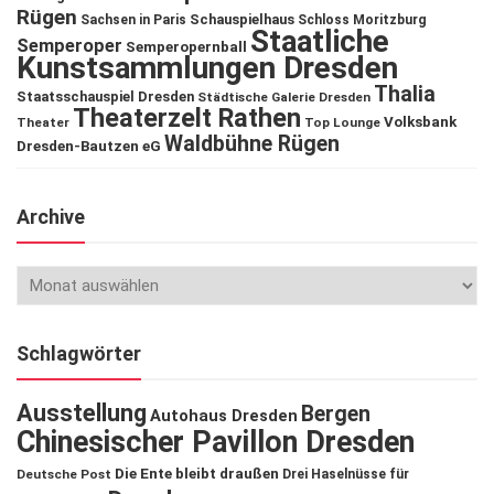
Rügen
Schauspielhaus
Sachsen in Paris
Schloss Moritzburg
Staatliche
Semperoper
Semperopernball
Kunstsammlungen Dresden
Thalia
Staatsschauspiel Dresden
Städtische Galerie Dresden
Theaterzelt Rathen
Volksbank
Theater
Top Lounge
Waldbühne Rügen
Dresden-Bautzen eG
Archive
Schlagwörter
Ausstellung
Bergen
Autohaus Dresden
Chinesischer Pavillon Dresden
Die Ente bleibt draußen
Deutsche Post
Drei Haselnüsse für