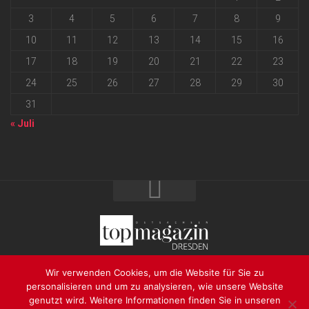
3
4
5
6
7
8
9
10
11
12
13
14
15
16
17
18
19
20
21
22
23
24
25
26
27
28
29
30
31
« Juli
2026 progressmedia Verlag & Werbeagentur GmbH • Bautzner
Wir verwenden Cookies, um die Website für Sie zu
Landstraße 62 • 01324 Dresden
personalisieren und um zu analysieren, wie unsere Website
genutzt wird. Weitere Informationen finden Sie in unseren