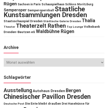
Rügen
Schauspielhaus
Sachsen in Paris
Schloss Moritzburg
Staatliche
Semperoper
Semperopernball
Kunstsammlungen Dresden
Thalia
Staatsschauspiel Dresden
Städtische Galerie Dresden
Theaterzelt Rathen
Volksbank
Theater
Top Lounge
Waldbühne Rügen
Dresden-Bautzen eG
Archive
Schlagwörter
Ausstellung
Bergen
Autohaus Dresden
Chinesischer Pavillon Dresden
Die Ente bleibt draußen
Deutsche Post
Drei Haselnüsse für