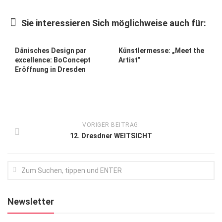
Kunst & Kultur
Sie interessieren Sich möglichweise auch für:
Lifestyle
Ausflug & Reise
Dänisches Design par
Künstlermesse: „Meet the
excellence: BoConcept
Artist”
Podcast
Eröffnung in Dresden
Top Branchen
SACHSEN IN PARIS
VORIGER BEITRAG:
12. Dresdner WEITSICHT
Newsletter