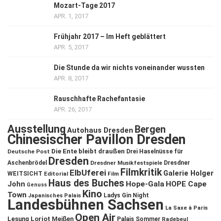
Mozart-Tage 2017
APR. 1, 2017
Frühjahr 2017 – Im Heft geblättert
APR. 5, 2017
Die Stunde da wir nichts voneinander wussten
APR. 8, 2017
Rauschhafte Rachefantasie
APR. 26, 2017
Ausstellung
Bergen
Autohaus Dresden
Chinesischer Pavillon Dresden
Die Ente bleibt draußen
Deutsche Post
Drei Haselnüsse für
Dresden
Aschenbrödel
Dresdner Musikfestspiele
Dresdner
Filmkritik
ElbUferei
Galerie Holger
WEITSICHT
Editorial
Film
Haus des Buches
John
Hope-Gala
HOPE Cape
Genuss
Kino
Town
Ladys Gin Night
Japanisches Palais
Landesbühnen Sachsen
La Saxe à Paris
Open Air
Lesung
Loriot
Meißen
Palais Sommer
Radebeul