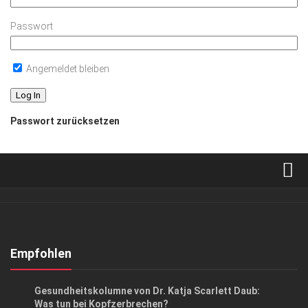
Passwort
Angemeldet bleiben
Passwort zurücksetzen
Verkaufsstellen
Abonnement
Kontakt, Impressum
Empfohlen
Datenschutzerklärung
ANZEIGE
/
GESUND & SCHÖN
Gesundheitskolumne von Dr. Katja Scarlett Daub:
AGB
Was tun bei Kopfzerbrechen?