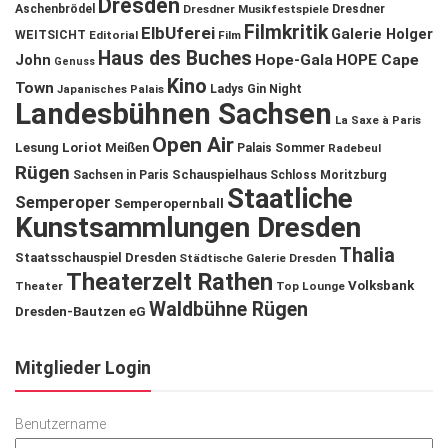
Dresden
Aschenbrödel
Dresdner Musikfestspiele
Dresdner
Filmkritik
ElbUferei
Galerie Holger
WEITSICHT
Editorial
Film
Haus des Buches
John
Hope-Gala
HOPE Cape
Genuss
Kino
Town
Ladys Gin Night
Japanisches Palais
Landesbühnen Sachsen
La Saxe à Paris
Open Air
Lesung
Loriot
Meißen
Palais Sommer
Radebeul
Rügen
Schauspielhaus
Sachsen in Paris
Schloss Moritzburg
Staatliche
Semperoper
Semperopernball
Kunstsammlungen Dresden
Thalia
Staatsschauspiel Dresden
Städtische Galerie Dresden
Theaterzelt Rathen
Volksbank
Theater
Top Lounge
Waldbühne Rügen
Dresden-Bautzen eG
Mitglieder Login
Benutzername