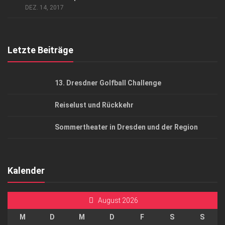
DEZ. 14, 2017
Top Gesundheitsforum Dresden / Ostsachsen
Mediadaten
Letzte Beiträge
13. Dresdner Golfball Challenge
Reiselust und Rückkehr
Sommertheater in Dresden und der Region
Kalender
August 2026
M
D
M
D
F
S
S