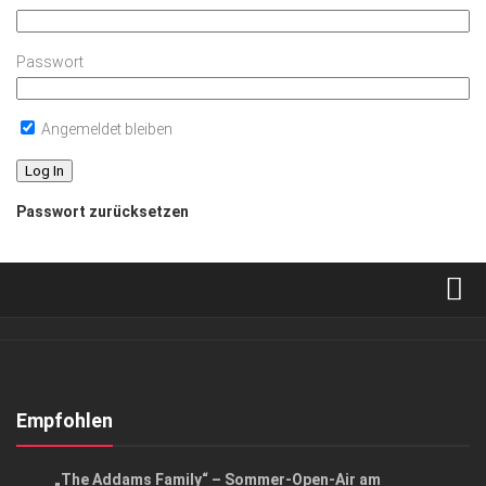
Passwort
Angemeldet bleiben
Passwort zurücksetzen
Verkaufsstellen
Abonnement
Kontakt, Impressum
Empfohlen
Datenschutzerklärung
EVENTS
/
KUNST & KULTUR
„The Addams Family“ – Sommer-Open-Air am