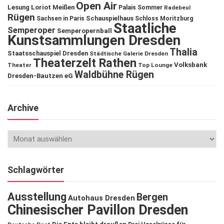
Open Air
Lesung
Loriot
Meißen
Palais Sommer
Radebeul
Rügen
Schauspielhaus
Sachsen in Paris
Schloss Moritzburg
Staatliche
Semperoper
Semperopernball
Kunstsammlungen Dresden
Thalia
Staatsschauspiel Dresden
Städtische Galerie Dresden
Theaterzelt Rathen
Volksbank
Theater
Top Lounge
Waldbühne Rügen
Dresden-Bautzen eG
Archive
Schlagwörter
Ausstellung
Bergen
Autohaus Dresden
Chinesischer Pavillon Dresden