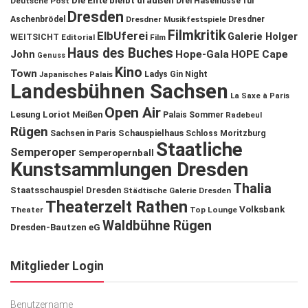
Die Ente bleibt draußen
Deutsche Post
Drei Haselnüsse für
Dresden
Aschenbrödel
Dresdner Musikfestspiele
Dresdner
Filmkritik
ElbUferei
Galerie Holger
WEITSICHT
Editorial
Film
Haus des Buches
John
Hope-Gala
HOPE Cape
Genuss
Kino
Town
Ladys Gin Night
Japanisches Palais
Landesbühnen Sachsen
La Saxe à Paris
Open Air
Lesung
Loriot
Meißen
Palais Sommer
Radebeul
Rügen
Schauspielhaus
Sachsen in Paris
Schloss Moritzburg
Staatliche
Semperoper
Semperopernball
Kunstsammlungen Dresden
Thalia
Staatsschauspiel Dresden
Städtische Galerie Dresden
Theaterzelt Rathen
Volksbank
Theater
Top Lounge
Waldbühne Rügen
Dresden-Bautzen eG
Mitglieder Login
Benutzername