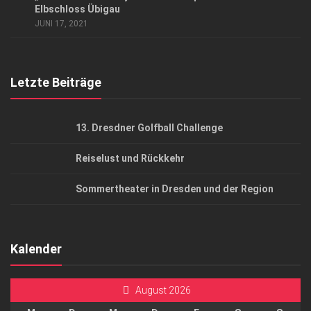
AGB
Elbschloss Übigau
JUNI 17, 2021
Top Gesundheitsforum Dresden / Ostsachsen
Mediadaten
Letzte Beiträge
13. Dresdner Golfball Challenge
Reiselust und Rückkehr
Sommertheater in Dresden und der Region
Kalender
August 2026