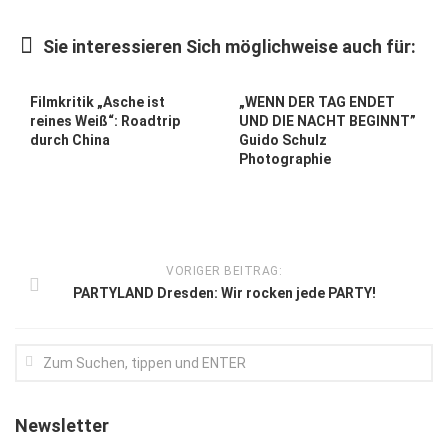
Kunst & Kultur
Sie interessieren Sich möglichweise auch für:
Lifestyle
Ausflug & Reise
Filmkritik „Asche ist
„WENN DER TAG ENDET
reines Weiß“: Roadtrip
UND DIE NACHT BEGINNT”
Podcast
durch China
Guido Schulz
Photographie
Top Branchen
SACHSEN IN PARIS
VORIGER BEITRAG:
PARTYLAND Dresden: Wir rocken jede PARTY!
Newsletter