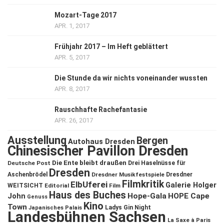
Mozart-Tage 2017
APR. 1, 2017
Frühjahr 2017 – Im Heft geblättert
APR. 5, 2017
Die Stunde da wir nichts voneinander wussten
APR. 8, 2017
Rauschhafte Rachefantasie
APR. 26, 2017
Ausstellung
Bergen
Autohaus Dresden
Chinesischer Pavillon Dresden
Die Ente bleibt draußen
Deutsche Post
Drei Haselnüsse für
Dresden
Aschenbrödel
Dresdner Musikfestspiele
Dresdner
Filmkritik
ElbUferei
Galerie Holger
WEITSICHT
Editorial
Film
Haus des Buches
John
Hope-Gala
HOPE Cape
Genuss
Kino
Town
Ladys Gin Night
Japanisches Palais
Landesbühnen Sachsen
La Saxe à Paris