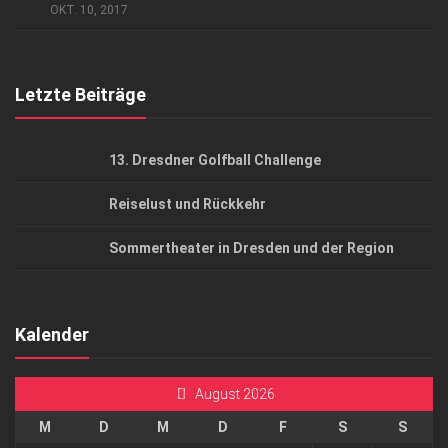
AGB
OKT. 10, 2017
Top Gesundheitsforum Dresden / Ostsachsen
Mediadaten
Letzte Beiträge
13. Dresdner Golfball Challenge
Reiselust und Rückkehr
Sommertheater in Dresden und der Region
Kalender
August 2026
M
D
M
D
F
S
S