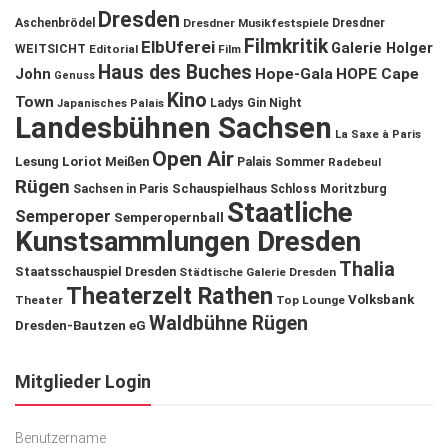
Dresden
Aschenbrödel
Dresdner Musikfestspiele
Dresdner
Filmkritik
ElbUferei
Galerie Holger
WEITSICHT
Editorial
Film
Haus des Buches
John
Hope-Gala
HOPE Cape
Genuss
Kino
Town
Ladys Gin Night
Japanisches Palais
Landesbühnen Sachsen
La Saxe à Paris
Open Air
Lesung
Loriot
Meißen
Palais Sommer
Radebeul
Rügen
Schauspielhaus
Sachsen in Paris
Schloss Moritzburg
Staatliche
Semperoper
Semperopernball
Kunstsammlungen Dresden
Thalia
Staatsschauspiel Dresden
Städtische Galerie Dresden
Theaterzelt Rathen
Volksbank
Theater
Top Lounge
Waldbühne Rügen
Dresden-Bautzen eG
Mitglieder Login
Benutzername