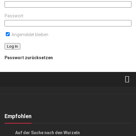
Passwort
Angemeldet bleiben
Passwort zurücksetzen
Verkaufsstellen
Abonnement
Kontakt, Impressum
Empfohlen
Datenschutzerklärung
GESCHÄFT
/
KUNST & KULTUR
Auf der Suche nach den Wurzeln