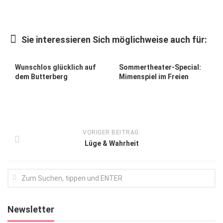
Kunst & Kultur
Lifestyle
Sie interessieren Sich möglichweise auch für:
Ausflug & Reise
Wunschlos glücklich auf
Sommertheater-Special:
Podcast
dem Butterberg
Mimenspiel im Freien
Top Branchen
SACHSEN IN PARIS
VORIGER BEITRAG:
Lüge & Wahrheit
Newsletter