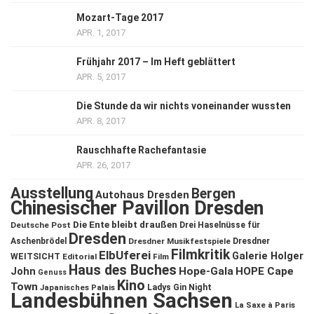
Mozart-Tage 2017
APR. 1, 2017
Frühjahr 2017 – Im Heft geblättert
APR. 5, 2017
Die Stunde da wir nichts voneinander wussten
APR. 8, 2017
Rauschhafte Rachefantasie
APR. 26, 2017
Ausstellung
Bergen
Autohaus Dresden
Chinesischer Pavillon Dresden
Die Ente bleibt draußen
Deutsche Post
Drei Haselnüsse für
Dresden
Aschenbrödel
Dresdner Musikfestspiele
Dresdner
Filmkritik
ElbUferei
Galerie Holger
WEITSICHT
Editorial
Film
Haus des Buches
John
Hope-Gala
HOPE Cape
Genuss
Kino
Town
Ladys Gin Night
Japanisches Palais
Landesbühnen Sachsen
La Saxe à Paris