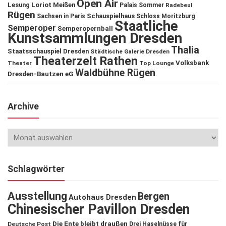
Open Air
Lesung
Loriot
Meißen
Palais Sommer
Radebeul
Rügen
Schauspielhaus
Sachsen in Paris
Schloss Moritzburg
Staatliche
Semperoper
Semperopernball
Kunstsammlungen Dresden
Thalia
Staatsschauspiel Dresden
Städtische Galerie Dresden
Theaterzelt Rathen
Volksbank
Theater
Top Lounge
Waldbühne Rügen
Dresden-Bautzen eG
Archive
Schlagwörter
Ausstellung
Bergen
Autohaus Dresden
Chinesischer Pavillon Dresden
Die Ente bleibt draußen
Deutsche Post
Drei Haselnüsse für