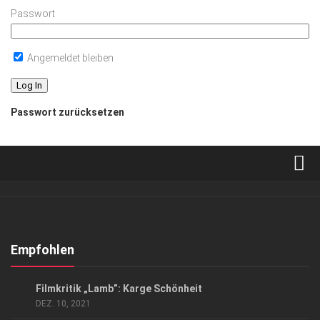
Passwort
Angemeldet bleiben
Passwort zurücksetzen
Verkaufsstellen
Abonnement
Kontakt, Impressum
Empfohlen
Datenschutzerklärung
KUNST & KULTUR
Filmkritik „Lamb”: Karge Schönheit
AGB
DEZ. 10, 2021