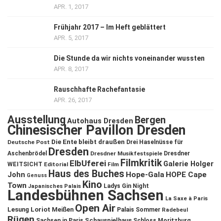
APR. 1, 2017
Frühjahr 2017 – Im Heft geblättert
APR. 5, 2017
Die Stunde da wir nichts voneinander wussten
APR. 8, 2017
Rauschhafte Rachefantasie
APR. 26, 2017
Ausstellung
Bergen
Autohaus Dresden
Chinesischer Pavillon Dresden
Die Ente bleibt draußen
Deutsche Post
Drei Haselnüsse für
Dresden
Aschenbrödel
Dresdner Musikfestspiele
Dresdner
Filmkritik
ElbUferei
Galerie Holger
WEITSICHT
Editorial
Film
Haus des Buches
John
Hope-Gala
HOPE Cape
Genuss
Kino
Town
Ladys Gin Night
Japanisches Palais
Landesbühnen Sachsen
La Saxe à Paris
Open Air
Lesung
Loriot
Meißen
Palais Sommer
Radebeul
Rügen
Schauspielhaus
Sachsen in Paris
Schloss Moritzburg