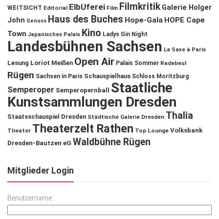
Filmkritik
ElbUferei
Galerie Holger
WEITSICHT
Editorial
Film
Haus des Buches
John
Hope-Gala
HOPE Cape
Genuss
Kino
Town
Ladys Gin Night
Japanisches Palais
Landesbühnen Sachsen
La Saxe à Paris
Open Air
Lesung
Loriot
Meißen
Palais Sommer
Radebeul
Rügen
Schauspielhaus
Sachsen in Paris
Schloss Moritzburg
Staatliche
Semperoper
Semperopernball
Kunstsammlungen Dresden
Thalia
Staatsschauspiel Dresden
Städtische Galerie Dresden
Theaterzelt Rathen
Volksbank
Theater
Top Lounge
Waldbühne Rügen
Dresden-Bautzen eG
Mitglieder Login
Benutzername