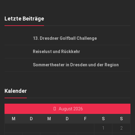
Top Gesundheitsforum Dresden / Ostsachsen
Mediadaten
Letzte Beiträge
13. Dresdner Golfball Challenge
Reiselust und Rückkehr
Sommertheater in Dresden und der Region
Kalender
August 2026
M
D
M
D
F
S
S
1
2