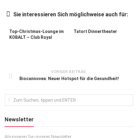
Kunst & Kultur
Sie interessieren Sich möglichweise auch für:
Lifestyle
Ausflug & Reise
Top-Christmas-Lounge im
Tatort Dinnertheater
KOBALT – Club Royal
Podcast
Top Branchen
SACHSEN IN PARIS
VORIGER BEITRAG:
Biocannovea: Neuer Hotspot für die Gesundheit!
Newsletter
Abonnieren Sie unseren Newsletter