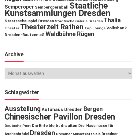
Staatliche
Semperoper
Semperopernball
Kunstsammlungen Dresden
Thalia
Staatsschauspiel Dresden
Städtische Galerie Dresden
Theaterzelt Rathen
Volksbank
Theater
Top Lounge
Waldbühne Rügen
Dresden-Bautzen eG
Archive
Schlagwörter
Ausstellung
Bergen
Autohaus Dresden
Chinesischer Pavillon Dresden
Die Ente bleibt draußen
Deutsche Post
Drei Haselnüsse für
Dresden
Aschenbrödel
Dresdner Musikfestspiele
Dresdner