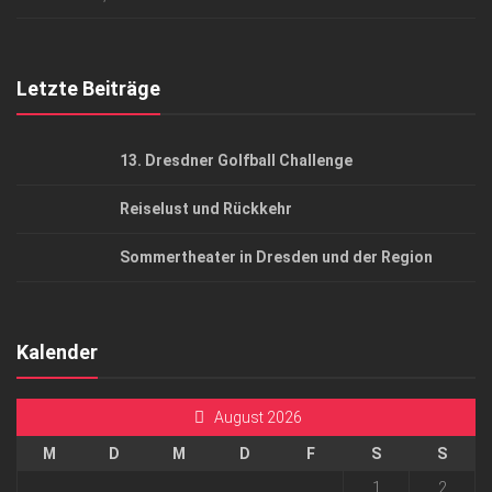
Top Gesundheitsforum Dresden / Ostsachsen
Mediadaten
Letzte Beiträge
13. Dresdner Golfball Challenge
Reiselust und Rückkehr
Sommertheater in Dresden und der Region
Kalender
August 2026
M
D
M
D
F
S
S
1
2