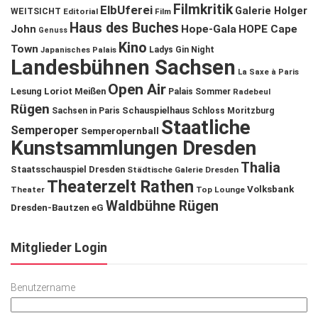
Filmkritik
ElbUferei
Galerie Holger
WEITSICHT
Editorial
Film
Haus des Buches
John
Hope-Gala
HOPE Cape
Genuss
Kino
Town
Ladys Gin Night
Japanisches Palais
Landesbühnen Sachsen
La Saxe à Paris
Open Air
Lesung
Loriot
Meißen
Palais Sommer
Radebeul
Rügen
Schauspielhaus
Sachsen in Paris
Schloss Moritzburg
Staatliche
Semperoper
Semperopernball
Kunstsammlungen Dresden
Thalia
Staatsschauspiel Dresden
Städtische Galerie Dresden
Theaterzelt Rathen
Volksbank
Theater
Top Lounge
Waldbühne Rügen
Dresden-Bautzen eG
Mitglieder Login
Benutzername