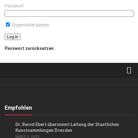
Passwort
Angemeldet bleiben
Passwort zurücksetzen
Verkaufsstellen
Abonnement
Kontakt, Impressum
Empfohlen
Datenschutzerklärung
GESELLSCHAFT
/
KUNST & KULTUR
Dr. Bernd Ebert übernimmt Leitung der Staatlichen
AGB
Kunstsammlungen Dresden
MÄRZ 5, 2025