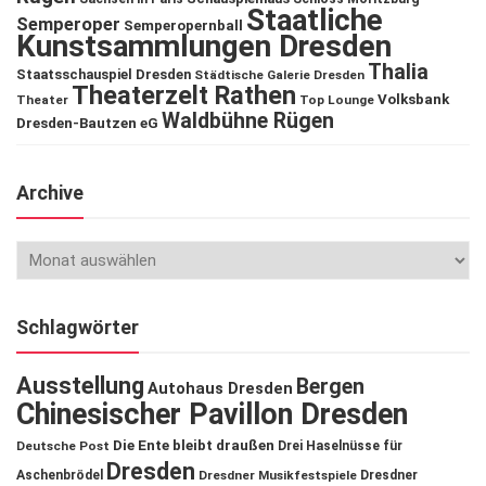
Staatliche
Semperoper
Semperopernball
Kunstsammlungen Dresden
Thalia
Staatsschauspiel Dresden
Städtische Galerie Dresden
Theaterzelt Rathen
Volksbank
Theater
Top Lounge
Waldbühne Rügen
Dresden-Bautzen eG
Archive
Schlagwörter
Ausstellung
Bergen
Autohaus Dresden
Chinesischer Pavillon Dresden
Die Ente bleibt draußen
Deutsche Post
Drei Haselnüsse für
Dresden
Aschenbrödel
Dresdner Musikfestspiele
Dresdner