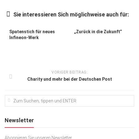
Kunst & Kultur
Sie interessieren Sich möglichweise auch für:
Lifestyle
Ausflug & Reise
Spatenstich für neues
„Zurück in die Zukunft”
Infineon-Werk
Podcast
Top Branchen
SACHSEN IN PARIS
VORIGER BEITRAG:
Charity und mehr bei der Deutschen Post
Newsletter
Abonnieren Sie unseren Newsletter