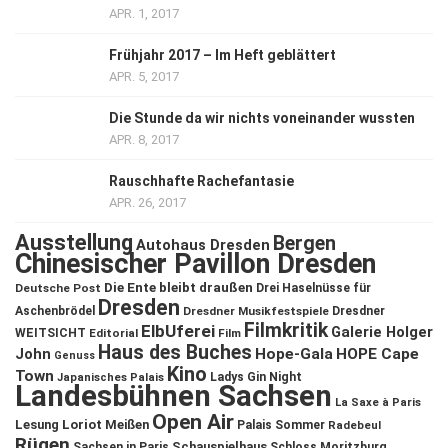
APR. 1, 2017
Frühjahr 2017 – Im Heft geblättert
APR. 5, 2017
Die Stunde da wir nichts voneinander wussten
APR. 8, 2017
Rauschhafte Rachefantasie
APR. 26, 2017
Ausstellung
Bergen
Autohaus Dresden
Chinesischer Pavillon Dresden
Die Ente bleibt draußen
Deutsche Post
Drei Haselnüsse für
Dresden
Aschenbrödel
Dresdner Musikfestspiele
Dresdner
Filmkritik
ElbUferei
Galerie Holger
WEITSICHT
Editorial
Film
Haus des Buches
John
Hope-Gala
HOPE Cape
Genuss
Kino
Town
Ladys Gin Night
Japanisches Palais
Landesbühnen Sachsen
La Saxe à Paris
Open Air
Lesung
Loriot
Meißen
Palais Sommer
Radebeul
Rügen
Schauspielhaus
Sachsen in Paris
Schloss Moritzburg