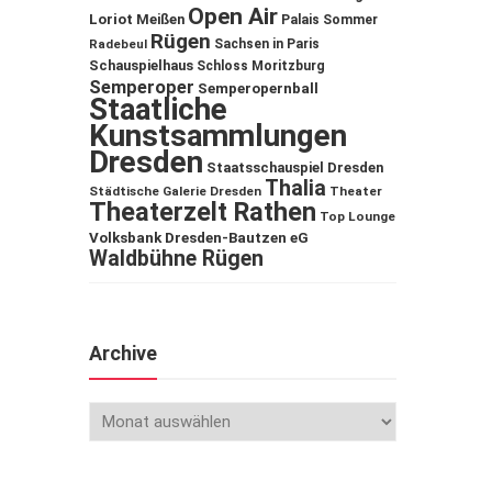
Open Air
Loriot
Meißen
Palais Sommer
Rügen
Sachsen in Paris
Radebeul
Schauspielhaus
Schloss Moritzburg
Semperoper
Semperopernball
Staatliche
Kunstsammlungen
Dresden
Staatsschauspiel Dresden
Thalia
Städtische Galerie Dresden
Theater
Theaterzelt Rathen
Top Lounge
Volksbank Dresden-Bautzen eG
Waldbühne Rügen
Archive