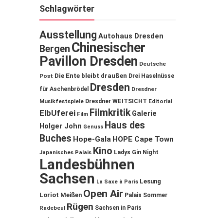
Schlagwörter
Ausstellung
Autohaus Dresden
Chinesischer
Bergen
Pavillon Dresden
Deutsche
Die Ente bleibt draußen
Post
Drei Haselnüsse
Dresden
für Aschenbrödel
Dresdner
Musikfestspiele
Dresdner WEITSICHT
Editorial
Filmkritik
ElbUferei
Galerie
Film
Haus des
Holger John
Genuss
Buches
Hope-Gala
HOPE Cape Town
Kino
Ladys Gin Night
Japanisches Palais
Landesbühnen
Sachsen
Lesung
La Saxe à Paris
Open Air
Loriot
Meißen
Palais Sommer
Rügen
Sachsen in Paris
Radebeul