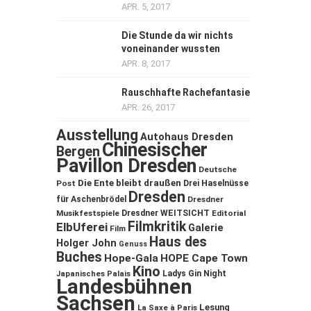
APR. 5, 2017
Die Stunde da wir nichts
voneinander wussten
APR. 8, 2017
Rauschhafte Rachefantasie
APR. 26, 2017
Ausstellung
Autohaus Dresden
Chinesischer
Bergen
Pavillon Dresden
Deutsche
Die Ente bleibt draußen
Post
Drei Haselnüsse
Dresden
für Aschenbrödel
Dresdner
Musikfestspiele
Dresdner WEITSICHT
Editorial
Filmkritik
ElbUferei
Galerie
Film
Haus des
Holger John
Genuss
Buches
Hope-Gala
HOPE Cape Town
Kino
Ladys Gin Night
Japanisches Palais
Landesbühnen
Sachsen
Lesung
La Saxe à Paris