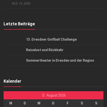
DEZ. 15, 2020
Top Gesundheitsforum Dresden / Ostsachsen
Mediadaten
Letzte Beiträge
13. Dresdner Golfball Challenge
Reiselust und Rückkehr
Sommertheater in Dresden und der Region
Kalender
August 2026
M
D
M
D
F
S
S