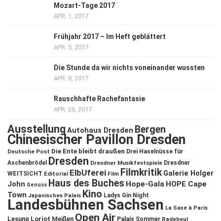
Mozart-Tage 2017
APR. 1, 2017
Frühjahr 2017 – Im Heft geblättert
APR. 5, 2017
Die Stunde da wir nichts voneinander wussten
APR. 8, 2017
Rauschhafte Rachefantasie
APR. 26, 2017
Ausstellung
Bergen
Autohaus Dresden
Chinesischer Pavillon Dresden
Die Ente bleibt draußen
Deutsche Post
Drei Haselnüsse für
Dresden
Aschenbrödel
Dresdner Musikfestspiele
Dresdner
Filmkritik
ElbUferei
Galerie Holger
WEITSICHT
Editorial
Film
Haus des Buches
John
Hope-Gala
HOPE Cape
Genuss
Kino
Town
Ladys Gin Night
Japanisches Palais
Landesbühnen Sachsen
La Saxe à Paris
Open Air
Lesung
Loriot
Meißen
Palais Sommer
Radebeul