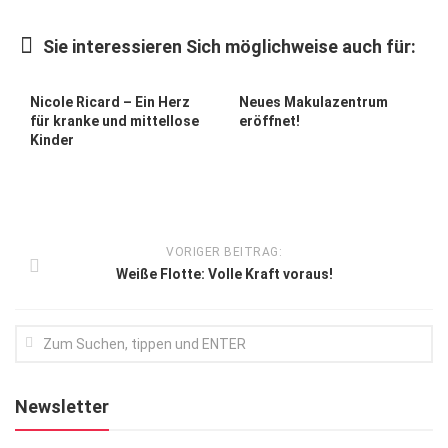
Kunst & Kultur
Sie interessieren Sich möglichweise auch für:
Lifestyle
Ausflug & Reise
Nicole Ricard – Ein Herz
Neues Makulazentrum
für kranke und mittellose
eröffnet!
Podcast
Kinder
Top Branchen
SACHSEN IN PARIS
VORIGER BEITRAG:
Weiße Flotte: Volle Kraft voraus!
Newsletter