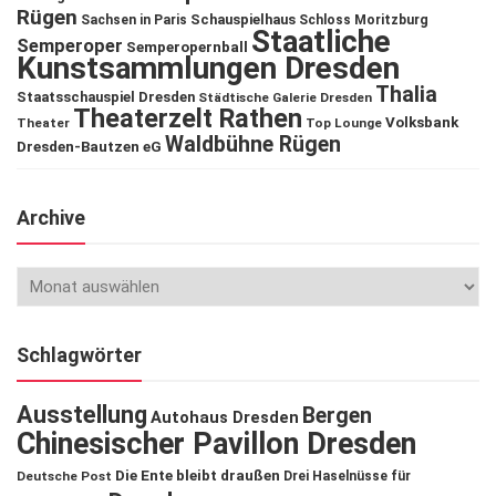
Rügen
Schauspielhaus
Sachsen in Paris
Schloss Moritzburg
Staatliche
Semperoper
Semperopernball
Kunstsammlungen Dresden
Thalia
Staatsschauspiel Dresden
Städtische Galerie Dresden
Theaterzelt Rathen
Volksbank
Theater
Top Lounge
Waldbühne Rügen
Dresden-Bautzen eG
Archive
Schlagwörter
Ausstellung
Bergen
Autohaus Dresden
Chinesischer Pavillon Dresden
Die Ente bleibt draußen
Deutsche Post
Drei Haselnüsse für