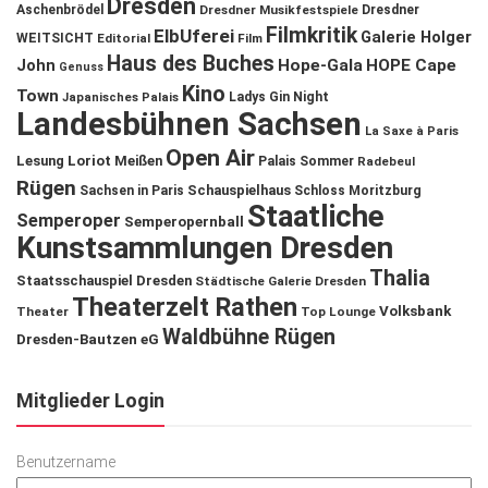
Dresden
Aschenbrödel
Dresdner Musikfestspiele
Dresdner
Filmkritik
ElbUferei
Galerie Holger
WEITSICHT
Editorial
Film
Haus des Buches
John
Hope-Gala
HOPE Cape
Genuss
Kino
Town
Ladys Gin Night
Japanisches Palais
Landesbühnen Sachsen
La Saxe à Paris
Open Air
Lesung
Loriot
Meißen
Palais Sommer
Radebeul
Rügen
Schauspielhaus
Sachsen in Paris
Schloss Moritzburg
Staatliche
Semperoper
Semperopernball
Kunstsammlungen Dresden
Thalia
Staatsschauspiel Dresden
Städtische Galerie Dresden
Theaterzelt Rathen
Volksbank
Theater
Top Lounge
Waldbühne Rügen
Dresden-Bautzen eG
Mitglieder Login
Benutzername