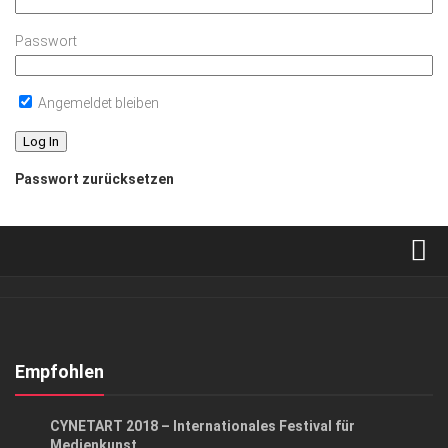
Passwort
Angemeldet bleiben
Passwort zurücksetzen
Verkaufsstellen
Abonnement
Kontakt, Impressum
Empfohlen
Datenschutzerklärung
GESELLSCHAFT
CYNETART 2018 – Internationales Festival für
AGB
Medienkunst