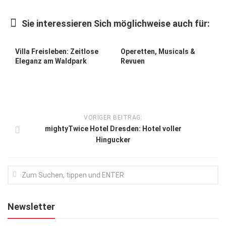
Kunst & Kultur
Sie interessieren Sich möglichweise auch für:
Lifestyle
Ausflug & Reise
Villa Freisleben: Zeitlose
Operetten, Musicals &
Eleganz am Waldpark
Revuen
Podcast
Top Branchen
SACHSEN IN PARIS
VORIGER BEITRAG:
mightyTwice Hotel Dresden: Hotel voller
Hingucker
Newsletter