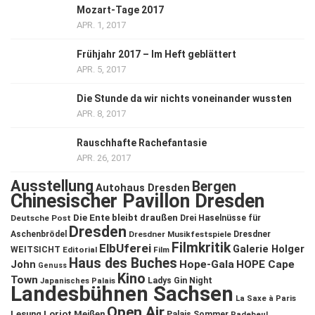
Mozart-Tage 2017
APR. 1, 2017
Frühjahr 2017 – Im Heft geblättert
APR. 5, 2017
Die Stunde da wir nichts voneinander wussten
APR. 8, 2017
Rauschhafte Rachefantasie
APR. 26, 2017
Ausstellung
Bergen
Autohaus Dresden
Chinesischer Pavillon Dresden
Die Ente bleibt draußen
Deutsche Post
Drei Haselnüsse für
Dresden
Aschenbrödel
Dresdner Musikfestspiele
Dresdner
Filmkritik
ElbUferei
Galerie Holger
WEITSICHT
Editorial
Film
Haus des Buches
John
Hope-Gala
HOPE Cape
Genuss
Kino
Town
Ladys Gin Night
Japanisches Palais
Landesbühnen Sachsen
La Saxe à Paris
Open Air
Lesung
Loriot
Meißen
Palais Sommer
Radebeul