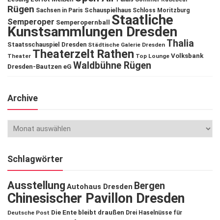
Rügen
Schauspielhaus
Sachsen in Paris
Schloss Moritzburg
Staatliche
Semperoper
Semperopernball
Kunstsammlungen Dresden
Thalia
Staatsschauspiel Dresden
Städtische Galerie Dresden
Theaterzelt Rathen
Volksbank
Theater
Top Lounge
Waldbühne Rügen
Dresden-Bautzen eG
Archive
Schlagwörter
Ausstellung
Bergen
Autohaus Dresden
Chinesischer Pavillon Dresden
Die Ente bleibt draußen
Deutsche Post
Drei Haselnüsse für