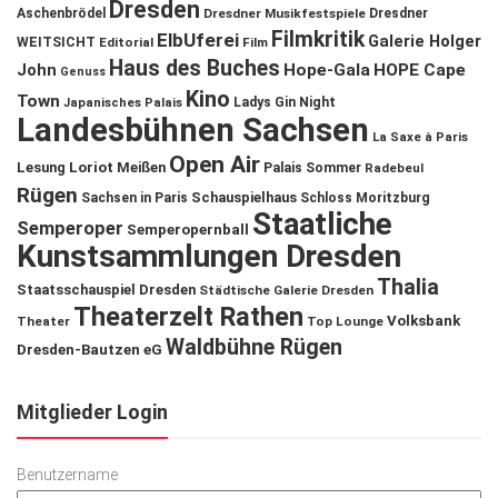
Dresden
Aschenbrödel
Dresdner Musikfestspiele
Dresdner
Filmkritik
ElbUferei
Galerie Holger
WEITSICHT
Editorial
Film
Haus des Buches
John
Hope-Gala
HOPE Cape
Genuss
Kino
Town
Ladys Gin Night
Japanisches Palais
Landesbühnen Sachsen
La Saxe à Paris
Open Air
Lesung
Loriot
Meißen
Palais Sommer
Radebeul
Rügen
Schauspielhaus
Sachsen in Paris
Schloss Moritzburg
Staatliche
Semperoper
Semperopernball
Kunstsammlungen Dresden
Thalia
Staatsschauspiel Dresden
Städtische Galerie Dresden
Theaterzelt Rathen
Volksbank
Theater
Top Lounge
Waldbühne Rügen
Dresden-Bautzen eG
Mitglieder Login
Benutzername