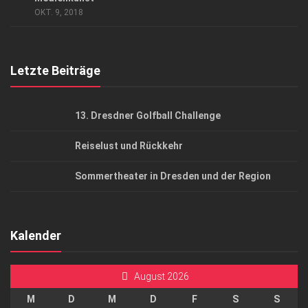
OKT. 9, 2018
Top Gesundheitsforum Dresden / Ostsachsen
Mediadaten
Letzte Beiträge
13. Dresdner Golfball Challenge
Reiselust und Rückkehr
Sommertheater in Dresden und der Region
Kalender
August 2026
M
D
M
D
F
S
S