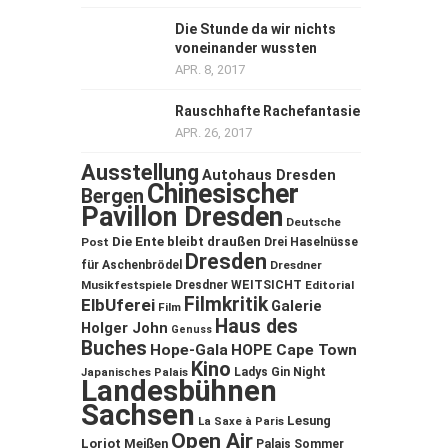
Die Stunde da wir nichts
voneinander wussten
APR. 8, 2017
Rauschhafte Rachefantasie
APR. 26, 2017
Ausstellung
Autohaus Dresden
Chinesischer
Bergen
Pavillon Dresden
Deutsche
Die Ente bleibt draußen
Post
Drei Haselnüsse
Dresden
für Aschenbrödel
Dresdner
Musikfestspiele
Dresdner WEITSICHT
Editorial
Filmkritik
ElbUferei
Galerie
Film
Haus des
Holger John
Genuss
Buches
Hope-Gala
HOPE Cape Town
Kino
Ladys Gin Night
Japanisches Palais
Landesbühnen
Sachsen
Lesung
La Saxe à Paris
Open Air
Loriot
Meißen
Palais Sommer