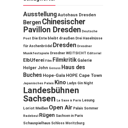
Ausstellung
Autohaus Dresden
Chinesischer
Bergen
Pavillon Dresden
Deutsche
Die Ente bleibt draußen
Post
Drei Haselnüsse
Dresden
für Aschenbrödel
Dresdner
Musikfestspiele
Dresdner WEITSICHT
Editorial
Filmkritik
ElbUferei
Galerie
Film
Haus des
Holger John
Genuss
Buches
Hope-Gala
HOPE Cape Town
Kino
Ladys Gin Night
Japanisches Palais
Landesbühnen
Sachsen
Lesung
La Saxe à Paris
Open Air
Loriot
Meißen
Palais Sommer
Rügen
Sachsen in Paris
Radebeul
Schauspielhaus
Schloss Moritzburg