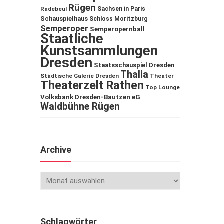
Rügen
Sachsen in Paris
Radebeul
Schauspielhaus
Schloss Moritzburg
Semperoper
Semperopernball
Staatliche
Kunstsammlungen
Dresden
Staatsschauspiel Dresden
Thalia
Städtische Galerie Dresden
Theater
Theaterzelt Rathen
Top Lounge
Volksbank Dresden-Bautzen eG
Waldbühne Rügen
Archive
Schlagwörter