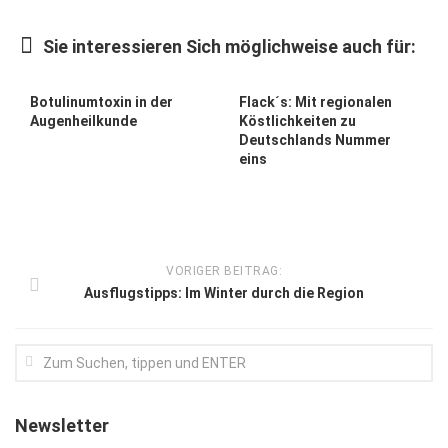
Kunst & Kultur
Sie interessieren Sich möglichweise auch für:
Lifestyle
Ausflug & Reise
Botulinumtoxin in der
Flack´s: Mit regionalen
Augenheilkunde
Köstlichkeiten zu
Podcast
Deutschlands Nummer
eins
Top Branchen
SACHSEN IN PARIS
VORIGER BEITRAG:
Ausflugstipps: Im Winter durch die Region
Newsletter