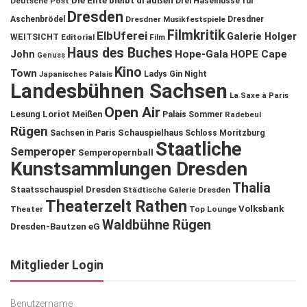
Die Ente bleibt draußen
Deutsche Post
Drei Haselnüsse für
Dresden
Aschenbrödel
Dresdner Musikfestspiele
Dresdner
Filmkritik
ElbUferei
Galerie Holger
WEITSICHT
Editorial
Film
Haus des Buches
John
Hope-Gala
HOPE Cape
Genuss
Kino
Town
Ladys Gin Night
Japanisches Palais
Landesbühnen Sachsen
La Saxe à Paris
Open Air
Lesung
Loriot
Meißen
Palais Sommer
Radebeul
Rügen
Schauspielhaus
Sachsen in Paris
Schloss Moritzburg
Staatliche
Semperoper
Semperopernball
Kunstsammlungen Dresden
Thalia
Staatsschauspiel Dresden
Städtische Galerie Dresden
Theaterzelt Rathen
Volksbank
Theater
Top Lounge
Waldbühne Rügen
Dresden-Bautzen eG
Mitglieder Login
Benutzername