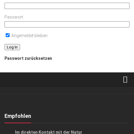
Passwort
Angemeldet bleiben
Passwort zurücksetzen
Verkaufsstellen
Abonnement
Kontakt, Impressum
Empfohlen
Datenschutzerklärung
CHARITY
/
GESELLSCHAFT
Im direkten Kontakt mit der Natur