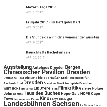
Mozart-Tage 2017
APR. 1, 2017
Frühjahr 2017 – Im Heft geblättert
APR. 5, 2017
Die Stunde da wir nichts voneinander wussten
APR. 8, 2017
Rauschhafte Rachefantasie
APR. 26, 2017
Ausstellung
Bergen
Autohaus Dresden
Chinesischer Pavillon Dresden
Die Ente bleibt draußen
Deutsche Post
Drei Haselnüsse für
Dresden
Aschenbrödel
Dresdner Musikfestspiele
Dresdner
Filmkritik
ElbUferei
Galerie Holger
WEITSICHT
Editorial
Film
Haus des Buches
John
Hope-Gala
HOPE Cape
Genuss
Kino
Town
Ladys Gin Night
Japanisches Palais
Landesbühnen Sachsen
La Saxe à Paris