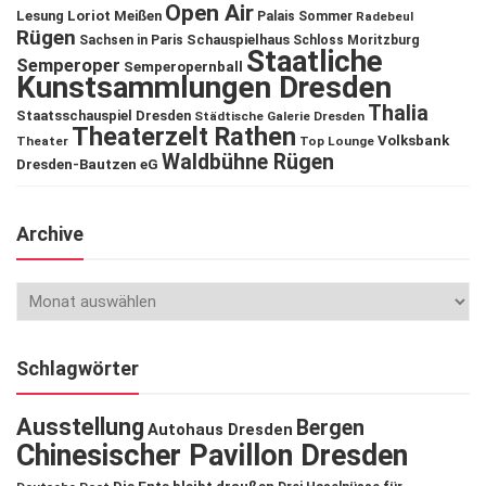
Open Air
Lesung
Loriot
Meißen
Palais Sommer
Radebeul
Rügen
Schauspielhaus
Sachsen in Paris
Schloss Moritzburg
Staatliche
Semperoper
Semperopernball
Kunstsammlungen Dresden
Thalia
Staatsschauspiel Dresden
Städtische Galerie Dresden
Theaterzelt Rathen
Volksbank
Theater
Top Lounge
Waldbühne Rügen
Dresden-Bautzen eG
Archive
Schlagwörter
Ausstellung
Bergen
Autohaus Dresden
Chinesischer Pavillon Dresden