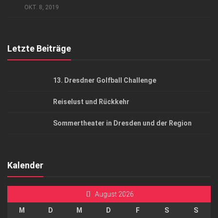
AGB
OKT. 8, 2019
Top Gesundheitsforum Dresden / Ostsachsen
Mediadaten
Letzte Beiträge
13. Dresdner Golfball Challenge
Reiselust und Rückkehr
Sommertheater in Dresden und der Region
Kalender
August 2026
M
D
M
D
F
S
S