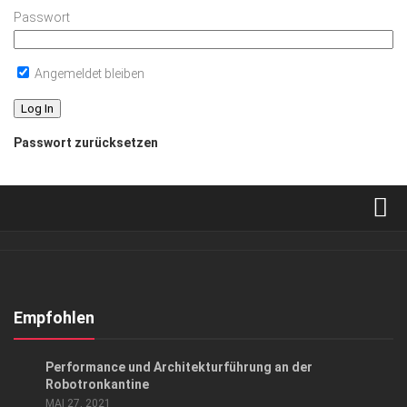
Passwort
Angemeldet bleiben
Passwort zurücksetzen
Verkaufsstellen
Abonnement
Kontakt, Impressum
Empfohlen
Datenschutzerklärung
EVENTS
/
KUNST & KULTUR
Performance und Architekturführung an der
AGB
Robotronkantine
MAI 27, 2021