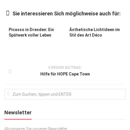
Kunst & Kultur
Sie interessieren Sich möglichweise auch für:
Lifestyle
Ausflug & Reise
Picasso in Dresden: Ein
Ästhetische Lichtideen im
Spät­werk voller Leben
Stil des Art Déco
Podcast
Top Branchen
SACHSEN IN PARIS
VORIGER BEITRAG:
Hilfe für HOPE Cape Town
Newsletter
Abonnieren Sie unseren Newsletter