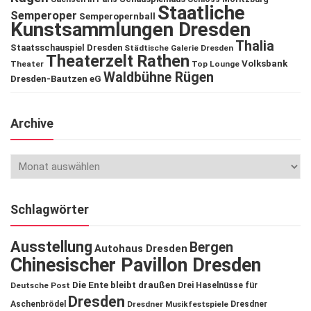
Staatliche
Semperoper
Semperopernball
Kunstsammlungen Dresden
Thalia
Staatsschauspiel Dresden
Städtische Galerie Dresden
Theaterzelt Rathen
Volksbank
Theater
Top Lounge
Waldbühne Rügen
Dresden-Bautzen eG
Archive
Schlagwörter
Ausstellung
Bergen
Autohaus Dresden
Chinesischer Pavillon Dresden
Die Ente bleibt draußen
Deutsche Post
Drei Haselnüsse für
Dresden
Aschenbrödel
Dresdner Musikfestspiele
Dresdner