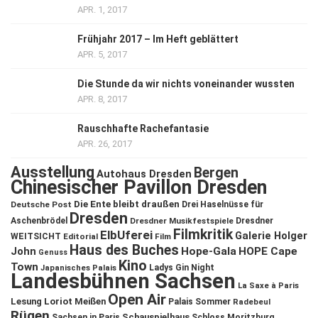
APR. 1, 2017
Frühjahr 2017 – Im Heft geblättert
APR. 5, 2017
Die Stunde da wir nichts voneinander wussten
APR. 8, 2017
Rauschhafte Rachefantasie
APR. 26, 2017
Ausstellung
Bergen
Autohaus Dresden
Chinesischer Pavillon Dresden
Die Ente bleibt draußen
Deutsche Post
Drei Haselnüsse für
Dresden
Aschenbrödel
Dresdner Musikfestspiele
Dresdner
Filmkritik
ElbUferei
Galerie Holger
WEITSICHT
Editorial
Film
Haus des Buches
John
Hope-Gala
HOPE Cape
Genuss
Kino
Town
Ladys Gin Night
Japanisches Palais
Landesbühnen Sachsen
La Saxe à Paris
Open Air
Lesung
Loriot
Meißen
Palais Sommer
Radebeul
Rügen
Schauspielhaus
Sachsen in Paris
Schloss Moritzburg