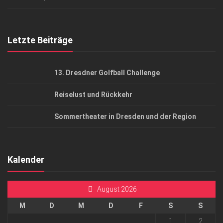
Top Gesundheitsforum Dresden / Ostsachsen
Mediadaten
Letzte Beiträge
13. Dresdner Golfball Challenge
Reiselust und Rückkehr
Sommertheater in Dresden und der Region
Kalender
August 2026
M
D
M
D
F
S
S
1
2