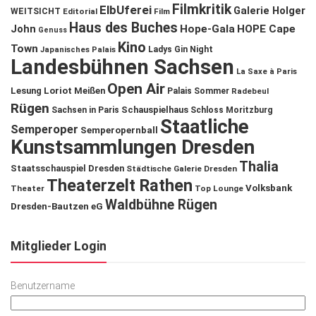
Filmkritik
ElbUferei
Galerie Holger
WEITSICHT
Editorial
Film
Haus des Buches
John
Hope-Gala
HOPE Cape
Genuss
Kino
Town
Ladys Gin Night
Japanisches Palais
Landesbühnen Sachsen
La Saxe à Paris
Open Air
Lesung
Loriot
Meißen
Palais Sommer
Radebeul
Rügen
Schauspielhaus
Sachsen in Paris
Schloss Moritzburg
Staatliche
Semperoper
Semperopernball
Kunstsammlungen Dresden
Thalia
Staatsschauspiel Dresden
Städtische Galerie Dresden
Theaterzelt Rathen
Volksbank
Theater
Top Lounge
Waldbühne Rügen
Dresden-Bautzen eG
Mitglieder Login
Benutzername