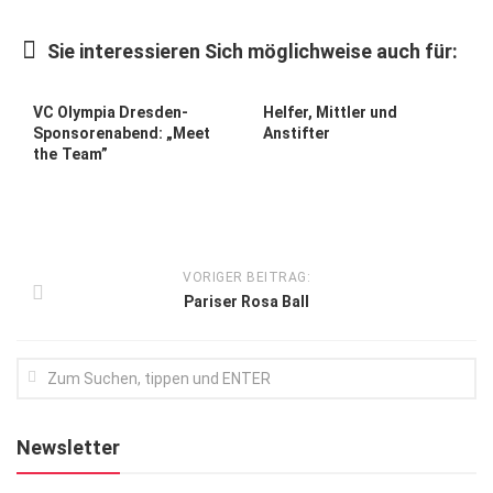
Kunst & Kultur
Sie interessieren Sich möglichweise auch für:
Lifestyle
Ausflug & Reise
VC Olympia Dresden-
Helfer, Mittler und
Sponsoren­abend: „Meet
Anstifter
Podcast
the Team”
Top Branchen
SACHSEN IN PARIS
VORIGER BEITRAG:
Pariser Rosa Ball
Newsletter