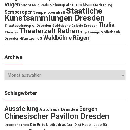
Rügen
Schauspielhaus
Sachsen in Paris
Schloss Moritzburg
Staatliche
Semperoper
Semperopernball
Kunstsammlungen Dresden
Thalia
Staatsschauspiel Dresden
Städtische Galerie Dresden
Theaterzelt Rathen
Volksbank
Theater
Top Lounge
Waldbühne Rügen
Dresden-Bautzen eG
Archive
Schlagwörter
Ausstellung
Bergen
Autohaus Dresden
Chinesischer Pavillon Dresden
Die Ente bleibt draußen
Deutsche Post
Drei Haselnüsse für