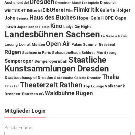
Dresden
Aschenbrödel
Dresdner Musikfestspiele
Dresdner
Filmkritik
ElbUferei
Galerie Holger
WEITSICHT
Editorial
Film
Haus des Buches
John
Hope-Gala
HOPE Cape
Genuss
Kino
Town
Ladys Gin Night
Japanisches Palais
Landesbühnen Sachsen
La Saxe à Paris
Open Air
Lesung
Loriot
Meißen
Palais Sommer
Radebeul
Rügen
Schauspielhaus
Sachsen in Paris
Schloss Moritzburg
Staatliche
Semperoper
Semperopernball
Kunstsammlungen Dresden
Thalia
Staatsschauspiel Dresden
Städtische Galerie Dresden
Theaterzelt Rathen
Volksbank
Theater
Top Lounge
Waldbühne Rügen
Dresden-Bautzen eG
Mitglieder Login
Benutzername