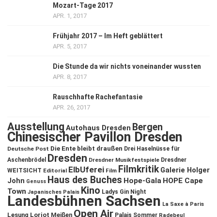
Mozart-Tage 2017
APR. 1, 2017
Frühjahr 2017 – Im Heft geblättert
APR. 5, 2017
Die Stunde da wir nichts voneinander wussten
APR. 8, 2017
Rauschhafte Rachefantasie
APR. 26, 2017
Ausstellung
Bergen
Autohaus Dresden
Chinesischer Pavillon Dresden
Die Ente bleibt draußen
Deutsche Post
Drei Haselnüsse für
Dresden
Aschenbrödel
Dresdner Musikfestspiele
Dresdner
Filmkritik
ElbUferei
Galerie Holger
WEITSICHT
Editorial
Film
Haus des Buches
John
Hope-Gala
HOPE Cape
Genuss
Kino
Town
Ladys Gin Night
Japanisches Palais
Landesbühnen Sachsen
La Saxe à Paris
Open Air
Lesung
Loriot
Meißen
Palais Sommer
Radebeul