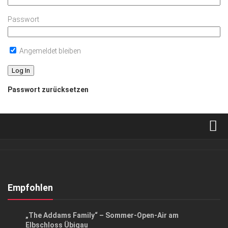
Passwort
Angemeldet bleiben
Passwort zurücksetzen
Verkaufsstellen
Abonnement
Kontakt, Impressum
Empfohlen
Datenschutzerklärung
EVENTS
/
KUNST & KULTUR
„The Addams Family“ – Sommer-Open-Air am
AGB
Elbschloss Übigau