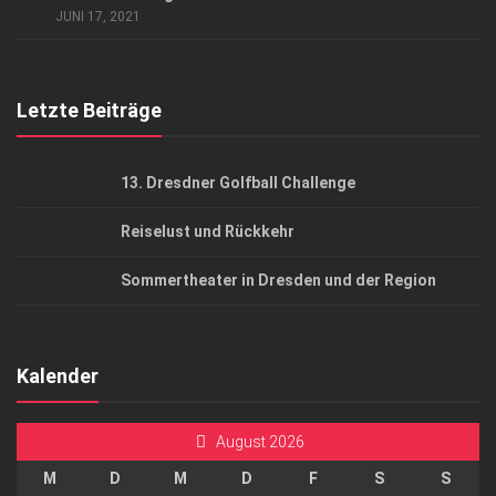
JUNI 17, 2021
Top Gesundheitsforum Dresden / Ostsachsen
Mediadaten
Letzte Beiträge
13. Dresdner Golfball Challenge
Reiselust und Rückkehr
Sommertheater in Dresden und der Region
Kalender
August 2026
M
D
M
D
F
S
S