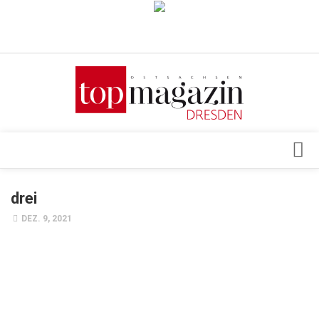
Verkaufsstellen
Abonnement
Kontakt, Impressum
Datenschutzerklärung
AGB
Architektur & Design
drei
Top Gesundheitsforum Dresden / Ostsachsen
Events
DEZ. 9, 2021
Mediadaten
Genuss
Geschäft
gesund & schön
Gesellschaft