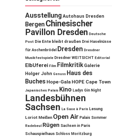
Ausstellung
Autohaus Dresden
Chinesischer
Bergen
Pavillon Dresden
Deutsche
Die Ente bleibt draußen
Post
Drei Haselnüsse
Dresden
für Aschenbrödel
Dresdner
Musikfestspiele
Dresdner WEITSICHT
Editorial
Filmkritik
ElbUferei
Galerie
Film
Haus des
Holger John
Genuss
Buches
Hope-Gala
HOPE Cape Town
Kino
Ladys Gin Night
Japanisches Palais
Landesbühnen
Sachsen
Lesung
La Saxe à Paris
Open Air
Loriot
Meißen
Palais Sommer
Rügen
Sachsen in Paris
Radebeul
Schauspielhaus
Schloss Moritzburg