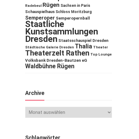
Rügen
Sachsen in Paris
Radebeul
Schauspielhaus
Schloss Moritzburg
Semperoper
Semperopernball
Staatliche
Kunstsammlungen
Dresden
Staatsschauspiel Dresden
Thalia
Städtische Galerie Dresden
Theater
Theaterzelt Rathen
Top Lounge
Volksbank Dresden-Bautzen eG
Waldbühne Rügen
Archive
Schlagwörter