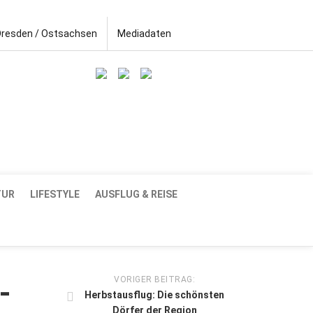
Dresden / Ostsachsen
Mediadaten
TUR
LIFESTYLE
AUSFLUG & REISE
VORIGER BEITRAG:
-
Herbstausflug: Die schönsten
Dörfer der Region