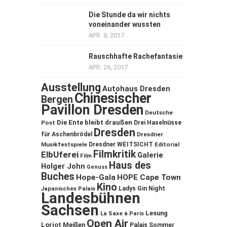
Die Stunde da wir nichts
voneinander wussten
APR. 8, 2017
Rauschhafte Rachefantasie
APR. 26, 2017
Ausstellung
Autohaus Dresden
Chinesischer
Bergen
Pavillon Dresden
Deutsche
Die Ente bleibt draußen
Post
Drei Haselnüsse
Dresden
für Aschenbrödel
Dresdner
Musikfestspiele
Dresdner WEITSICHT
Editorial
Filmkritik
ElbUferei
Galerie
Film
Haus des
Holger John
Genuss
Buches
Hope-Gala
HOPE Cape Town
Kino
Ladys Gin Night
Japanisches Palais
Landesbühnen
Sachsen
Lesung
La Saxe à Paris
Open Air
Loriot
Meißen
Palais Sommer