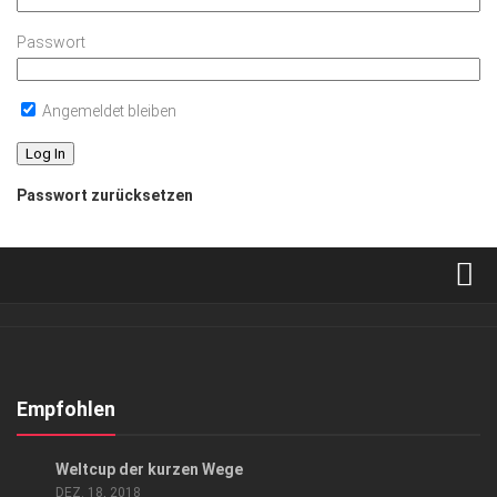
Passwort
Angemeldet bleiben
Passwort zurücksetzen
Verkaufsstellen
Abonnement
Kontakt, Impressum
Empfohlen
Datenschutzerklärung
EVENTS
/
SPORT
Weltcup der kurzen Wege
AGB
DEZ. 18, 2018