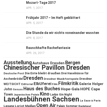
Mozart-Tage 2017
APR. 1, 2017
Frühjahr 2017 – Im Heft geblättert
APR. 5, 2017
Die Stunde da wir nichts voneinander wussten
APR. 8, 2017
Rauschhafte Rachefantasie
APR. 26, 2017
Ausstellung
Bergen
Autohaus Dresden
Chinesischer Pavillon Dresden
Die Ente bleibt draußen
Deutsche Post
Drei Haselnüsse für
Dresden
Aschenbrödel
Dresdner Musikfestspiele
Dresdner
Filmkritik
ElbUferei
Galerie Holger
WEITSICHT
Editorial
Film
Haus des Buches
John
Hope-Gala
HOPE Cape
Genuss
Kino
Town
Ladys Gin Night
Japanisches Palais
Landesbühnen Sachsen
La Saxe à Paris
Open Air
Lesung
Loriot
Meißen
Palais Sommer
Radebeul