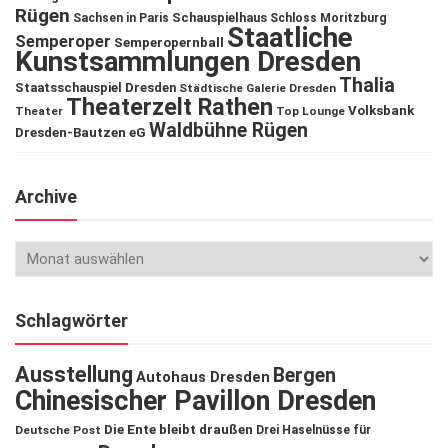
Rügen
Schauspielhaus
Sachsen in Paris
Schloss Moritzburg
Staatliche
Semperoper
Semperopernball
Kunstsammlungen Dresden
Thalia
Staatsschauspiel Dresden
Städtische Galerie Dresden
Theaterzelt Rathen
Volksbank
Theater
Top Lounge
Waldbühne Rügen
Dresden-Bautzen eG
Archive
Schlagwörter
Ausstellung
Bergen
Autohaus Dresden
Chinesischer Pavillon Dresden
Die Ente bleibt draußen
Deutsche Post
Drei Haselnüsse für