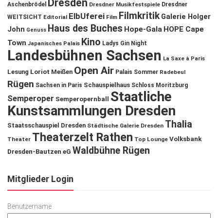
Dresden
Aschenbrödel
Dresdner Musikfestspiele
Dresdner
Filmkritik
ElbUferei
Galerie Holger
WEITSICHT
Editorial
Film
Haus des Buches
John
Hope-Gala
HOPE Cape
Genuss
Kino
Town
Ladys Gin Night
Japanisches Palais
Landesbühnen Sachsen
La Saxe à Paris
Open Air
Lesung
Loriot
Meißen
Palais Sommer
Radebeul
Rügen
Schauspielhaus
Sachsen in Paris
Schloss Moritzburg
Staatliche
Semperoper
Semperopernball
Kunstsammlungen Dresden
Thalia
Staatsschauspiel Dresden
Städtische Galerie Dresden
Theaterzelt Rathen
Volksbank
Theater
Top Lounge
Waldbühne Rügen
Dresden-Bautzen eG
Mitglieder Login
Benutzername