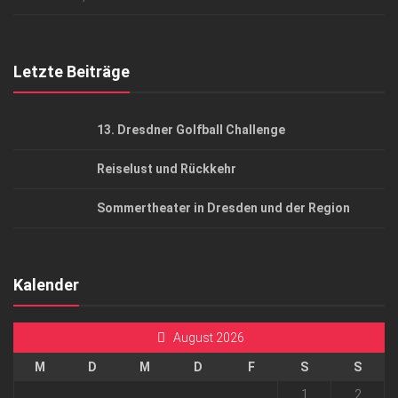
Top Gesundheitsforum Dresden / Ostsachsen
Mediadaten
Letzte Beiträge
13. Dresdner Golfball Challenge
Reiselust und Rückkehr
Sommertheater in Dresden und der Region
Kalender
August 2026
M
D
M
D
F
S
S
1
2