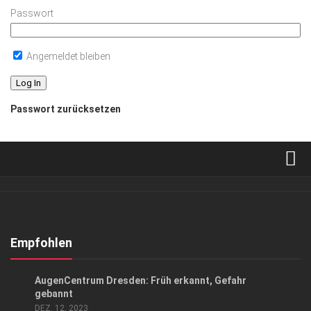
Passwort
Angemeldet bleiben
Passwort zurücksetzen
Verkaufsstellen
Abonnement
Kontakt, Impressum
Empfohlen
Datenschutzerklärung
ANZEIGE
/
GESUND & SCHÖN
AugenCentrum Dresden: Früh erkannt, Gefahr
AGB
gebannt
DEZ. 12, 2023