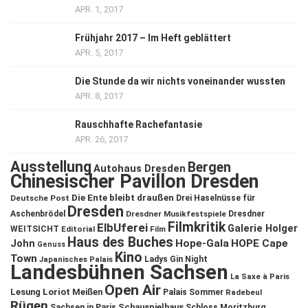
APR. 1, 2017
Frühjahr 2017 – Im Heft geblättert
APR. 5, 2017
Die Stunde da wir nichts voneinander wussten
APR. 8, 2017
Rauschhafte Rachefantasie
APR. 26, 2017
Ausstellung
Bergen
Autohaus Dresden
Chinesischer Pavillon Dresden
Die Ente bleibt draußen
Deutsche Post
Drei Haselnüsse für
Dresden
Aschenbrödel
Dresdner Musikfestspiele
Dresdner
Filmkritik
ElbUferei
Galerie Holger
WEITSICHT
Editorial
Film
Haus des Buches
John
Hope-Gala
HOPE Cape
Genuss
Kino
Town
Ladys Gin Night
Japanisches Palais
Landesbühnen Sachsen
La Saxe à Paris
Open Air
Lesung
Loriot
Meißen
Palais Sommer
Radebeul
Rügen
Schauspielhaus
Sachsen in Paris
Schloss Moritzburg