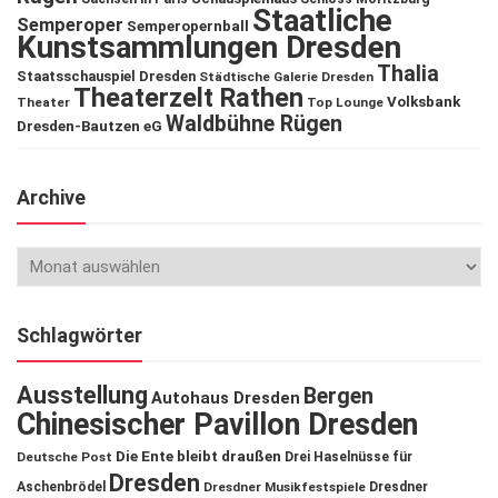
Staatliche
Semperoper
Semperopernball
Kunstsammlungen Dresden
Thalia
Staatsschauspiel Dresden
Städtische Galerie Dresden
Theaterzelt Rathen
Volksbank
Theater
Top Lounge
Waldbühne Rügen
Dresden-Bautzen eG
Archive
Schlagwörter
Ausstellung
Bergen
Autohaus Dresden
Chinesischer Pavillon Dresden
Die Ente bleibt draußen
Deutsche Post
Drei Haselnüsse für
Dresden
Aschenbrödel
Dresdner Musikfestspiele
Dresdner