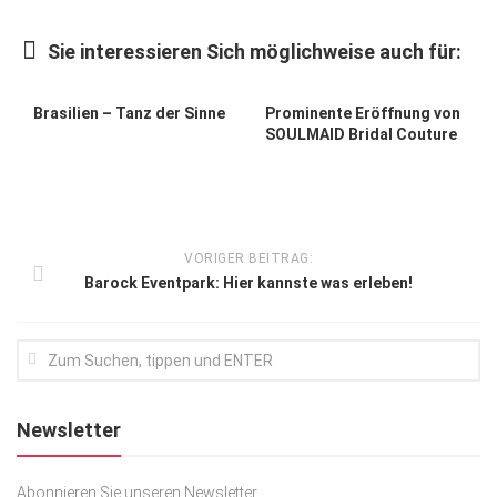
Kunst & Kultur
Sie interessieren Sich möglichweise auch für:
Lifestyle
Ausflug & Reise
Brasilien – Tanz der Sinne
Prominente Eröffnung von
SOULMAID Bridal Couture
Podcast
Top Branchen
SACHSEN IN PARIS
VORIGER BEITRAG:
Barock Eventpark: Hier kannste was erleben!
Newsletter
Abonnieren Sie unseren Newsletter