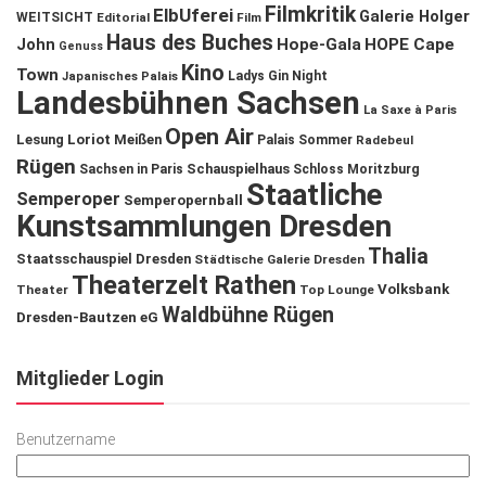
Filmkritik
ElbUferei
Galerie Holger
WEITSICHT
Editorial
Film
Haus des Buches
John
Hope-Gala
HOPE Cape
Genuss
Kino
Town
Ladys Gin Night
Japanisches Palais
Landesbühnen Sachsen
La Saxe à Paris
Open Air
Lesung
Loriot
Meißen
Palais Sommer
Radebeul
Rügen
Schauspielhaus
Sachsen in Paris
Schloss Moritzburg
Staatliche
Semperoper
Semperopernball
Kunstsammlungen Dresden
Thalia
Staatsschauspiel Dresden
Städtische Galerie Dresden
Theaterzelt Rathen
Volksbank
Theater
Top Lounge
Waldbühne Rügen
Dresden-Bautzen eG
Mitglieder Login
Benutzername