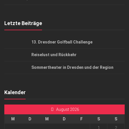
Top Gesundheitsforum Dresden / Ostsachsen
Mediadaten
Letzte Beiträge
13. Dresdner Golfball Challenge
Reiselust und Rückkehr
Sommertheater in Dresden und der Region
Kalender
August 2026
M
D
M
D
F
S
S
1
2