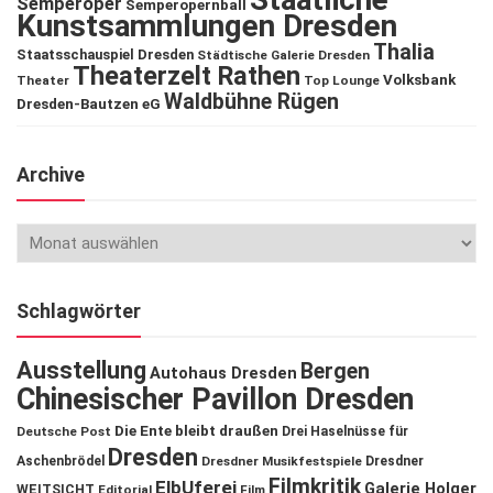
Semperoper
Semperopernball
Kunstsammlungen Dresden
Thalia
Staatsschauspiel Dresden
Städtische Galerie Dresden
Theaterzelt Rathen
Volksbank
Theater
Top Lounge
Waldbühne Rügen
Dresden-Bautzen eG
Archive
Schlagwörter
Ausstellung
Bergen
Autohaus Dresden
Chinesischer Pavillon Dresden
Die Ente bleibt draußen
Deutsche Post
Drei Haselnüsse für
Dresden
Aschenbrödel
Dresdner Musikfestspiele
Dresdner
Filmkritik
ElbUferei
Galerie Holger
WEITSICHT
Editorial
Film