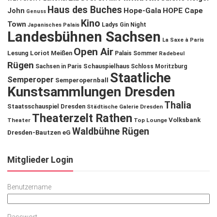
Haus des Buches
John
Hope-Gala
HOPE Cape
Genuss
Kino
Town
Ladys Gin Night
Japanisches Palais
Landesbühnen Sachsen
La Saxe à Paris
Open Air
Lesung
Loriot
Meißen
Palais Sommer
Radebeul
Rügen
Schauspielhaus
Sachsen in Paris
Schloss Moritzburg
Staatliche
Semperoper
Semperopernball
Kunstsammlungen Dresden
Thalia
Staatsschauspiel Dresden
Städtische Galerie Dresden
Theaterzelt Rathen
Volksbank
Theater
Top Lounge
Waldbühne Rügen
Dresden-Bautzen eG
Mitglieder Login
Benutzername