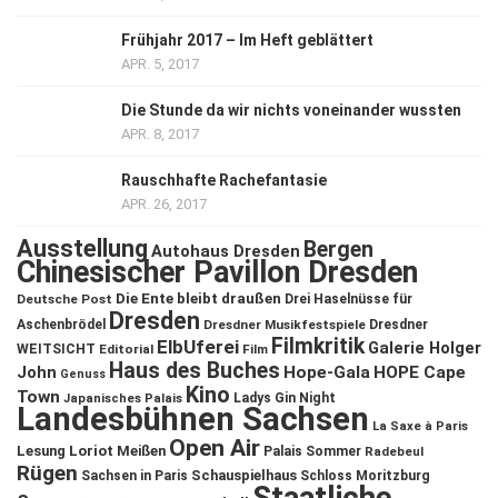
Frühjahr 2017 – Im Heft geblättert
APR. 5, 2017
Die Stunde da wir nichts voneinander wussten
APR. 8, 2017
Rauschhafte Rachefantasie
APR. 26, 2017
Ausstellung
Bergen
Autohaus Dresden
Chinesischer Pavillon Dresden
Die Ente bleibt draußen
Deutsche Post
Drei Haselnüsse für
Dresden
Aschenbrödel
Dresdner Musikfestspiele
Dresdner
Filmkritik
ElbUferei
Galerie Holger
WEITSICHT
Editorial
Film
Haus des Buches
John
Hope-Gala
HOPE Cape
Genuss
Kino
Town
Ladys Gin Night
Japanisches Palais
Landesbühnen Sachsen
La Saxe à Paris
Open Air
Lesung
Loriot
Meißen
Palais Sommer
Radebeul
Rügen
Schauspielhaus
Sachsen in Paris
Schloss Moritzburg
Staatliche