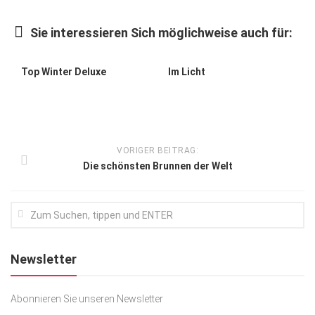
Kunst & Kultur
Sie interessieren Sich möglichweise auch für:
Lifestyle
Ausflug & Reise
Top Winter Deluxe
Im Licht
Podcast
Top Branchen
SACHSEN IN PARIS
VORIGER BEITRAG:
Die schönsten Brunnen der Welt
Newsletter
Abonnieren Sie unseren Newsletter