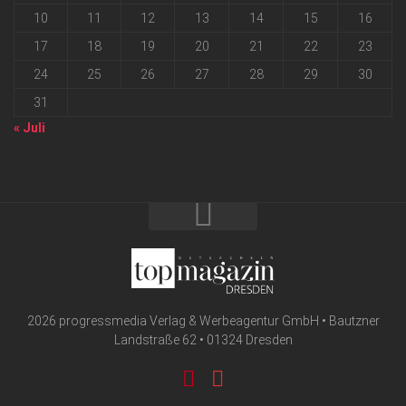
10
11
12
13
14
15
16
17
18
19
20
21
22
23
24
25
26
27
28
29
30
31
« Juli
2026 progressmedia Verlag & Werbeagentur GmbH • Bautzner
Landstraße 62 • 01324 Dresden