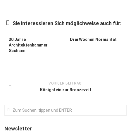
Kunst & Kultur
Lifestyle
Sie interessieren Sich möglichweise auch für:
Ausflug & Reise
30 Jahre
Drei Wochen Normalität
Podcast
Architektenkammer
Sachsen
Top Branchen
SACHSEN IN PARIS
VORIGER BEITRAG:
Königstein zur Bronzezeit
Newsletter