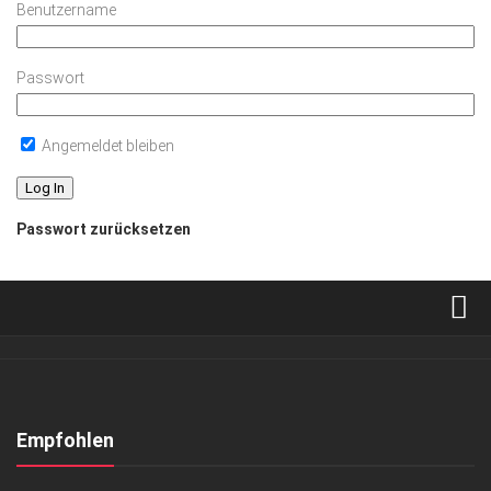
Benutzername
Passwort
Angemeldet bleiben
Passwort zurücksetzen
Verkaufsstellen
Abonnement
Kontakt, Impressum
Empfohlen
Datenschutzerklärung
HIGHLIGHTS
/
KUNST & KULTUR