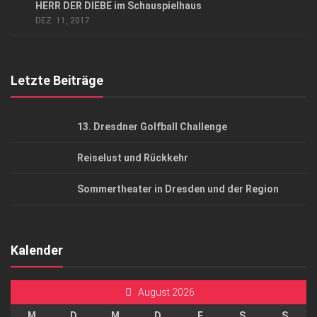
HERR DER DIEBE im Schauspielhaus
AGB
DEZ. 11, 2017
Top Gesundheitsforum Dresden / Ostsachsen
Mediadaten
Letzte Beiträge
13. Dresdner Golfball Challenge
Reiselust und Rückkehr
Sommertheater in Dresden und der Region
Kalender
August 2026
M
D
M
D
F
S
S