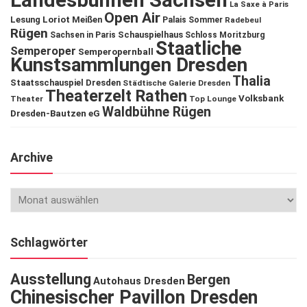
Landesbühnen Sachsen
La Saxe à Paris
Open Air
Lesung
Loriot
Meißen
Palais Sommer
Radebeul
Rügen
Schauspielhaus
Sachsen in Paris
Schloss Moritzburg
Staatliche
Semperoper
Semperopernball
Kunstsammlungen Dresden
Thalia
Staatsschauspiel Dresden
Städtische Galerie Dresden
Theaterzelt Rathen
Volksbank
Theater
Top Lounge
Waldbühne Rügen
Dresden-Bautzen eG
Archive
Schlagwörter
Ausstellung
Bergen
Autohaus Dresden
Chinesischer Pavillon Dresden