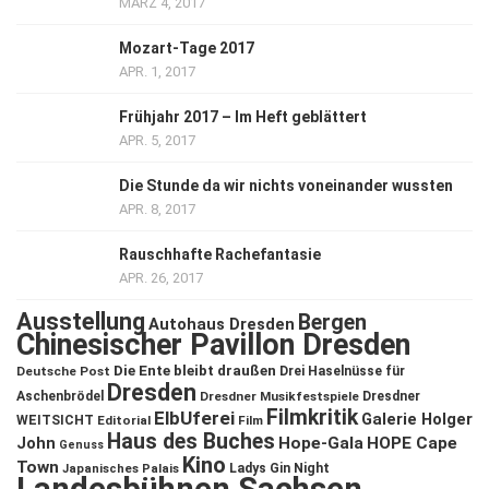
MÄRZ 4, 2017
Mozart-Tage 2017
APR. 1, 2017
Frühjahr 2017 – Im Heft geblättert
APR. 5, 2017
Die Stunde da wir nichts voneinander wussten
APR. 8, 2017
Rauschhafte Rachefantasie
APR. 26, 2017
Ausstellung
Bergen
Autohaus Dresden
Chinesischer Pavillon Dresden
Die Ente bleibt draußen
Deutsche Post
Drei Haselnüsse für
Dresden
Aschenbrödel
Dresdner Musikfestspiele
Dresdner
Filmkritik
ElbUferei
Galerie Holger
WEITSICHT
Editorial
Film
Haus des Buches
John
Hope-Gala
HOPE Cape
Genuss
Kino
Town
Ladys Gin Night
Japanisches Palais