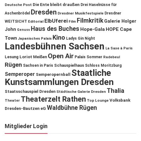
Die Ente bleibt draußen
Deutsche Post
Drei Haselnüsse für
Dresden
Aschenbrödel
Dresdner Musikfestspiele
Dresdner
Filmkritik
ElbUferei
Galerie Holger
WEITSICHT
Editorial
Film
Haus des Buches
John
Hope-Gala
HOPE Cape
Genuss
Kino
Town
Ladys Gin Night
Japanisches Palais
Landesbühnen Sachsen
La Saxe à Paris
Open Air
Lesung
Loriot
Meißen
Palais Sommer
Radebeul
Rügen
Schauspielhaus
Sachsen in Paris
Schloss Moritzburg
Staatliche
Semperoper
Semperopernball
Kunstsammlungen Dresden
Thalia
Staatsschauspiel Dresden
Städtische Galerie Dresden
Theaterzelt Rathen
Volksbank
Theater
Top Lounge
Waldbühne Rügen
Dresden-Bautzen eG
Mitglieder Login