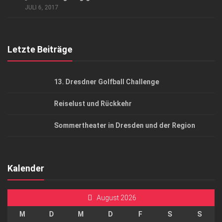
JULI 6, 2017
Top Gesundheitsforum Dresden / Ostsachsen
Mediadaten
Letzte Beiträge
13. Dresdner Golfball Challenge
Reiselust und Rückkehr
Sommertheater in Dresden und der Region
Kalender
August 2026
M
D
M
D
F
S
S