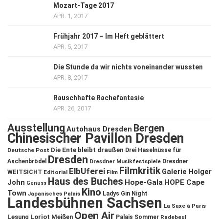
Mozart-Tage 2017
APR. 1, 2017
Frühjahr 2017 – Im Heft geblättert
APR. 5, 2017
Die Stunde da wir nichts voneinander wussten
APR. 8, 2017
Rauschhafte Rachefantasie
APR. 26, 2017
Ausstellung
Bergen
Autohaus Dresden
Chinesischer Pavillon Dresden
Die Ente bleibt draußen
Deutsche Post
Drei Haselnüsse für
Dresden
Aschenbrödel
Dresdner Musikfestspiele
Dresdner
Filmkritik
ElbUferei
Galerie Holger
WEITSICHT
Editorial
Film
Haus des Buches
John
Hope-Gala
HOPE Cape
Genuss
Kino
Town
Ladys Gin Night
Japanisches Palais
Landesbühnen Sachsen
La Saxe à Paris
Open Air
Lesung
Loriot
Meißen
Palais Sommer
Radebeul