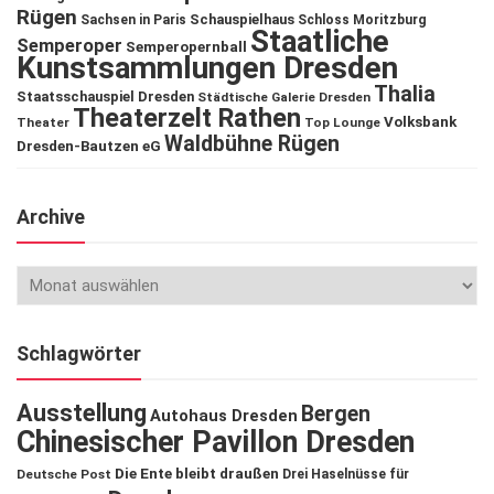
Rügen
Schauspielhaus
Sachsen in Paris
Schloss Moritzburg
Staatliche
Semperoper
Semperopernball
Kunstsammlungen Dresden
Thalia
Staatsschauspiel Dresden
Städtische Galerie Dresden
Theaterzelt Rathen
Volksbank
Theater
Top Lounge
Waldbühne Rügen
Dresden-Bautzen eG
Archive
Schlagwörter
Ausstellung
Bergen
Autohaus Dresden
Chinesischer Pavillon Dresden
Die Ente bleibt draußen
Deutsche Post
Drei Haselnüsse für