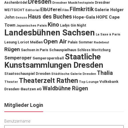
Dresden
Aschenbrödel
Dresdner Musikfestspiele
Dresdner
Filmkritik
ElbUferei
Galerie Holger
WEITSICHT
Editorial
Film
Haus des Buches
John
Hope-Gala
HOPE Cape
Genuss
Kino
Town
Ladys Gin Night
Japanisches Palais
Landesbühnen Sachsen
La Saxe à Paris
Open Air
Lesung
Loriot
Meißen
Palais Sommer
Radebeul
Rügen
Schauspielhaus
Sachsen in Paris
Schloss Moritzburg
Staatliche
Semperoper
Semperopernball
Kunstsammlungen Dresden
Thalia
Staatsschauspiel Dresden
Städtische Galerie Dresden
Theaterzelt Rathen
Volksbank
Theater
Top Lounge
Waldbühne Rügen
Dresden-Bautzen eG
Mitglieder Login
Benutzername