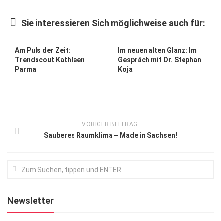
Kunst & Kultur
Sie interessieren Sich möglichweise auch für:
Lifestyle
Ausflug & Reise
Am Puls der Zeit:
Im neuen alten Glanz: Im
Trendscout Kathleen
Gespräch mit Dr. Stephan
Podcast
Parma
Koja
Top Branchen
SACHSEN IN PARIS
VORIGER BEITRAG:
Sauberes Raumklima – Made in Sachsen!
Newsletter