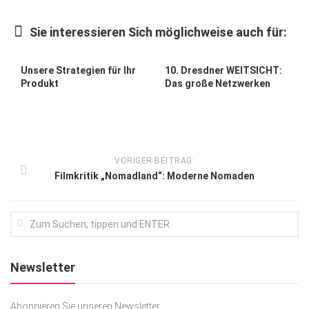
Kunst & Kultur
Sie interessieren Sich möglichweise auch für:
Lifestyle
Ausflug & Reise
Unsere Strategien für Ihr
10. Dresdner WEITSICHT:
Produkt
Das große Netzwerken
Podcast
Top Branchen
SACHSEN IN PARIS
VORIGER BEITRAG:
Filmkritik „Nomadland“: Moderne Nomaden
Newsletter
Abonnieren Sie unseren Newsletter