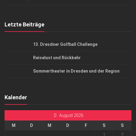
Top Gesundheitsforum Dresden / Ostsachsen
Mediadaten
Letzte Beiträge
13. Dresdner Golfball Challenge
Reiselust und Rückkehr
Sommertheater in Dresden und der Region
Kalender
August 2026
M
D
M
D
F
S
S
1
2