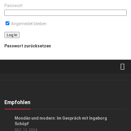
Passwort
Angemeldet bleiben
Passwort zurücksetzen
Verkaufsstellen
Abonnement
Kontakt, Impressum
Empfohlen
Datenschutzerklärung
GESELLSCHAFT
/
KUNST & KULTUR
Mondän und modern: Im Gespräch mit Ingeborg
AGB
Schöpf
DEZ. 12, 2024