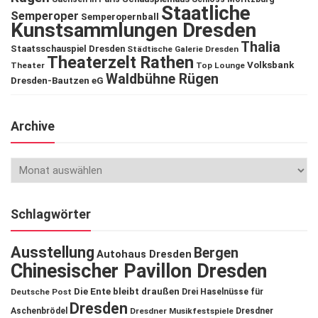
Staatliche
Semperoper
Semperopernball
Kunstsammlungen Dresden
Thalia
Staatsschauspiel Dresden
Städtische Galerie Dresden
Theaterzelt Rathen
Volksbank
Theater
Top Lounge
Waldbühne Rügen
Dresden-Bautzen eG
Archive
Schlagwörter
Ausstellung
Bergen
Autohaus Dresden
Chinesischer Pavillon Dresden
Die Ente bleibt draußen
Deutsche Post
Drei Haselnüsse für
Dresden
Aschenbrödel
Dresdner Musikfestspiele
Dresdner