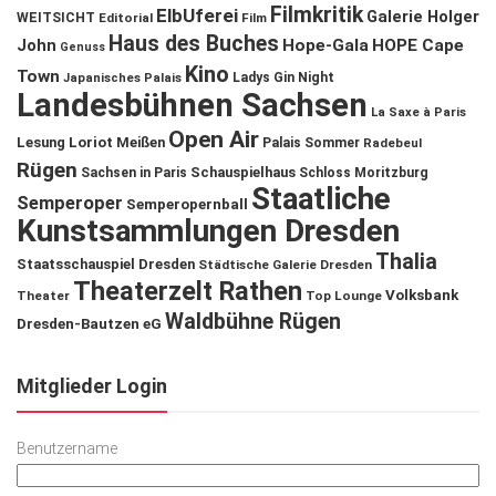
Filmkritik
ElbUferei
Galerie Holger
WEITSICHT
Editorial
Film
Haus des Buches
John
Hope-Gala
HOPE Cape
Genuss
Kino
Town
Ladys Gin Night
Japanisches Palais
Landesbühnen Sachsen
La Saxe à Paris
Open Air
Lesung
Loriot
Meißen
Palais Sommer
Radebeul
Rügen
Schauspielhaus
Sachsen in Paris
Schloss Moritzburg
Staatliche
Semperoper
Semperopernball
Kunstsammlungen Dresden
Thalia
Staatsschauspiel Dresden
Städtische Galerie Dresden
Theaterzelt Rathen
Volksbank
Theater
Top Lounge
Waldbühne Rügen
Dresden-Bautzen eG
Mitglieder Login
Benutzername