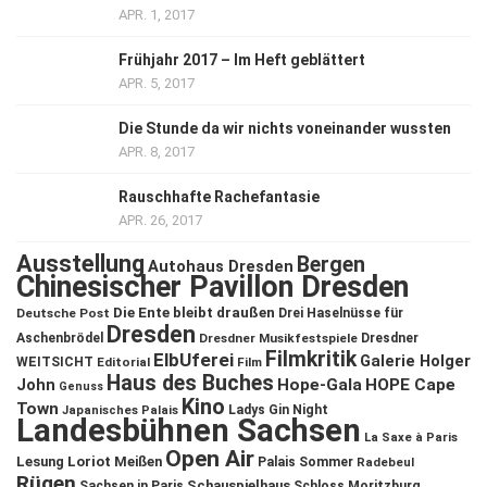
APR. 1, 2017
Frühjahr 2017 – Im Heft geblättert
APR. 5, 2017
Die Stunde da wir nichts voneinander wussten
APR. 8, 2017
Rauschhafte Rachefantasie
APR. 26, 2017
Ausstellung
Bergen
Autohaus Dresden
Chinesischer Pavillon Dresden
Die Ente bleibt draußen
Deutsche Post
Drei Haselnüsse für
Dresden
Aschenbrödel
Dresdner Musikfestspiele
Dresdner
Filmkritik
ElbUferei
Galerie Holger
WEITSICHT
Editorial
Film
Haus des Buches
John
Hope-Gala
HOPE Cape
Genuss
Kino
Town
Ladys Gin Night
Japanisches Palais
Landesbühnen Sachsen
La Saxe à Paris
Open Air
Lesung
Loriot
Meißen
Palais Sommer
Radebeul
Rügen
Schauspielhaus
Sachsen in Paris
Schloss Moritzburg