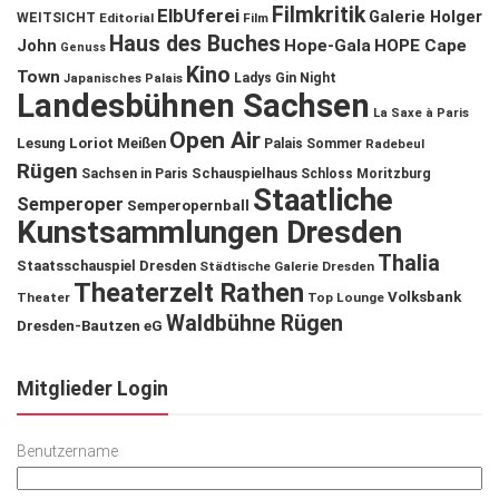
Filmkritik
ElbUferei
Galerie Holger
WEITSICHT
Editorial
Film
Haus des Buches
John
Hope-Gala
HOPE Cape
Genuss
Kino
Town
Ladys Gin Night
Japanisches Palais
Landesbühnen Sachsen
La Saxe à Paris
Open Air
Lesung
Loriot
Meißen
Palais Sommer
Radebeul
Rügen
Schauspielhaus
Sachsen in Paris
Schloss Moritzburg
Staatliche
Semperoper
Semperopernball
Kunstsammlungen Dresden
Thalia
Staatsschauspiel Dresden
Städtische Galerie Dresden
Theaterzelt Rathen
Volksbank
Theater
Top Lounge
Waldbühne Rügen
Dresden-Bautzen eG
Mitglieder Login
Benutzername