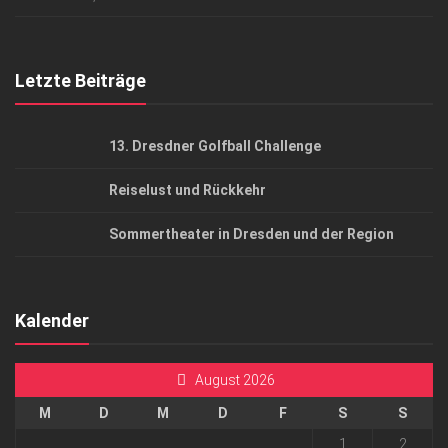
Top Gesundheitsforum Dresden / Ostsachsen
Mediadaten
Letzte Beiträge
13. Dresdner Golfball Challenge
Reiselust und Rückkehr
Sommertheater in Dresden und der Region
Kalender
August 2026
M
D
M
D
F
S
S
1
2