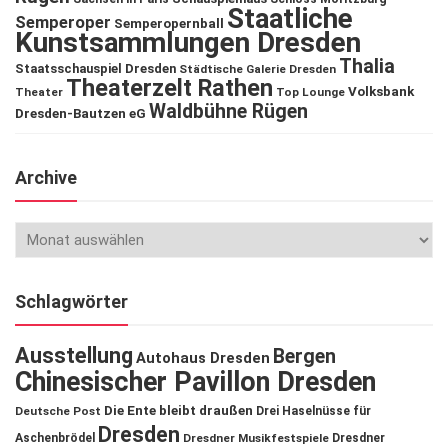
Staatliche
Semperoper
Semperopernball
Kunstsammlungen Dresden
Thalia
Staatsschauspiel Dresden
Städtische Galerie Dresden
Theaterzelt Rathen
Volksbank
Theater
Top Lounge
Waldbühne Rügen
Dresden-Bautzen eG
Archive
Schlagwörter
Ausstellung
Bergen
Autohaus Dresden
Chinesischer Pavillon Dresden
Die Ente bleibt draußen
Deutsche Post
Drei Haselnüsse für
Dresden
Aschenbrödel
Dresdner Musikfestspiele
Dresdner