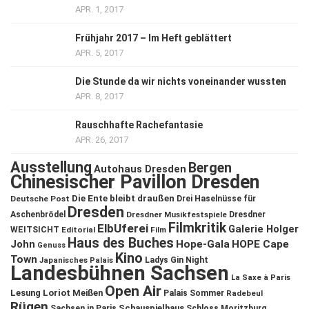
APR. 1, 2017
Frühjahr 2017 – Im Heft geblättert
APR. 5, 2017
Die Stunde da wir nichts voneinander wussten
APR. 8, 2017
Rauschhafte Rachefantasie
APR. 26, 2017
Ausstellung
Bergen
Autohaus Dresden
Chinesischer Pavillon Dresden
Die Ente bleibt draußen
Deutsche Post
Drei Haselnüsse für
Dresden
Aschenbrödel
Dresdner Musikfestspiele
Dresdner
Filmkritik
ElbUferei
Galerie Holger
WEITSICHT
Editorial
Film
Haus des Buches
John
Hope-Gala
HOPE Cape
Genuss
Kino
Town
Ladys Gin Night
Japanisches Palais
Landesbühnen Sachsen
La Saxe à Paris
Open Air
Lesung
Loriot
Meißen
Palais Sommer
Radebeul
Rügen
Schauspielhaus
Sachsen in Paris
Schloss Moritzburg