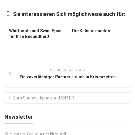
Kunst & Kultur
Sie interessieren Sich möglichweise auch für:
Lifestyle
Ausflug & Reise
Whirlpools und Swim Spas
Die Kulisse machts!
für Ihre Gesundheit!
Podcast
Top Branchen
SACHSEN IN PARIS
VORIGER BEITRAG:
Ein zuverlässiger Partner – auch in Krisenzeiten
Newsletter
Abonnieren Sie unseren Newsletter