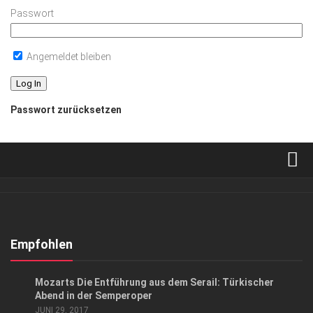
Passwort
Angemeldet bleiben
Passwort zurücksetzen
Verkaufsstellen
Abonnement
Kontakt, Impressum
Empfohlen
Datenschutzerklärung
KUNST & KULTUR
Mozarts Die Entführung aus dem Serail: Türkischer
AGB
Abend in der Semperoper
JUNI 29, 2017