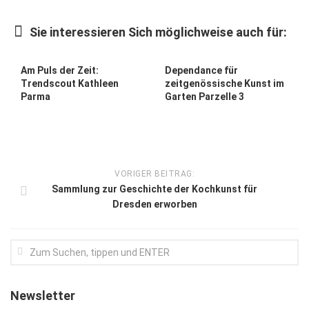
Kunst & Kultur
Sie interessieren Sich möglichweise auch für:
Lifestyle
Ausflug & Reise
Am Puls der Zeit:
Dependance für
Trendscout Kathleen
zeitgenössische Kunst im
Podcast
Parma
Garten Parzelle 3
Top Branchen
SACHSEN IN PARIS
VORIGER BEITRAG:
Sammlung zur Geschichte der Kochkunst für
Dresden erworben
Newsletter