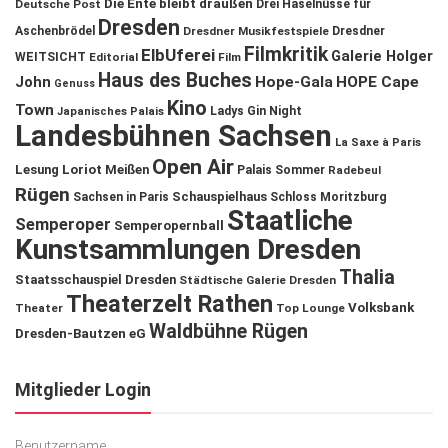
Die Ente bleibt draußen
Deutsche Post
Drei Haselnüsse für
Dresden
Aschenbrödel
Dresdner Musikfestspiele
Dresdner
Filmkritik
ElbUferei
Galerie Holger
WEITSICHT
Editorial
Film
Haus des Buches
John
Hope-Gala
HOPE Cape
Genuss
Kino
Town
Ladys Gin Night
Japanisches Palais
Landesbühnen Sachsen
La Saxe à Paris
Open Air
Lesung
Loriot
Meißen
Palais Sommer
Radebeul
Rügen
Schauspielhaus
Sachsen in Paris
Schloss Moritzburg
Staatliche
Semperoper
Semperopernball
Kunstsammlungen Dresden
Thalia
Staatsschauspiel Dresden
Städtische Galerie Dresden
Theaterzelt Rathen
Volksbank
Theater
Top Lounge
Waldbühne Rügen
Dresden-Bautzen eG
Mitglieder Login
Benutzername