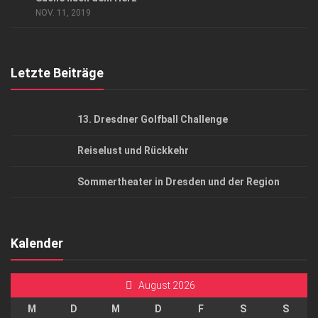
AGB
NOV. 11, 2019
Top Gesundheitsforum Dresden / Ostsachsen
Mediadaten
Letzte Beiträge
13. Dresdner Golfball Challenge
Reiselust und Rückkehr
Sommertheater in Dresden und der Region
Kalender
August 2026
M
D
M
D
F
S
S