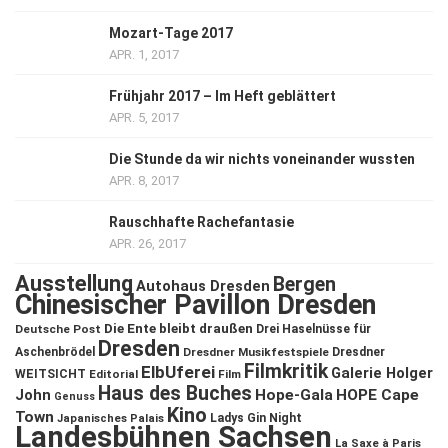
Mozart-Tage 2017
APR. 1, 2017
Frühjahr 2017 – Im Heft geblättert
APR. 5, 2017
Die Stunde da wir nichts voneinander wussten
APR. 8, 2017
Rauschhafte Rachefantasie
APR. 26, 2017
Ausstellung
Bergen
Autohaus Dresden
Chinesischer Pavillon Dresden
Die Ente bleibt draußen
Deutsche Post
Drei Haselnüsse für
Dresden
Aschenbrödel
Dresdner Musikfestspiele
Dresdner
Filmkritik
ElbUferei
Galerie Holger
WEITSICHT
Editorial
Film
Haus des Buches
John
Hope-Gala
HOPE Cape
Genuss
Kino
Town
Ladys Gin Night
Japanisches Palais
Landesbühnen Sachsen
La Saxe à Paris