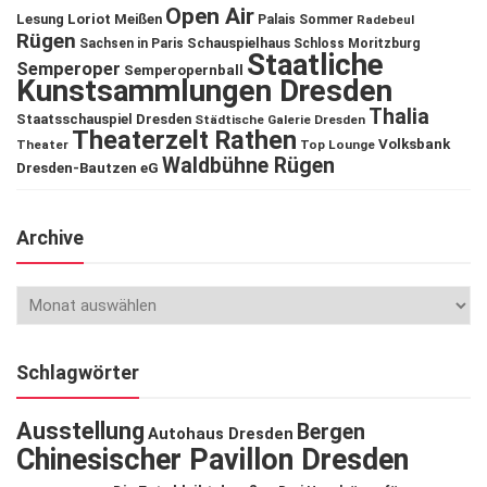
Open Air
Lesung
Loriot
Meißen
Palais Sommer
Radebeul
Rügen
Schauspielhaus
Sachsen in Paris
Schloss Moritzburg
Staatliche
Semperoper
Semperopernball
Kunstsammlungen Dresden
Thalia
Staatsschauspiel Dresden
Städtische Galerie Dresden
Theaterzelt Rathen
Volksbank
Theater
Top Lounge
Waldbühne Rügen
Dresden-Bautzen eG
Archive
Schlagwörter
Ausstellung
Bergen
Autohaus Dresden
Chinesischer Pavillon Dresden