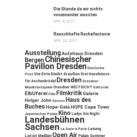
Die Stunde da wir nichts
voneinander wussten
APR. 8, 2017
Rauschhafte Rachefantasie
APR. 26, 2017
Ausstellung
Autohaus Dresden
Chinesischer
Bergen
Pavillon Dresden
Deutsche
Die Ente bleibt draußen
Post
Drei Haselnüsse
Dresden
für Aschenbrödel
Dresdner
Musikfestspiele
Dresdner WEITSICHT
Editorial
Filmkritik
ElbUferei
Galerie
Film
Haus des
Holger John
Genuss
Buches
Hope-Gala
HOPE Cape Town
Kino
Ladys Gin Night
Japanisches Palais
Landesbühnen
Sachsen
Lesung
La Saxe à Paris
Open Air
Loriot
Meißen
Palais Sommer