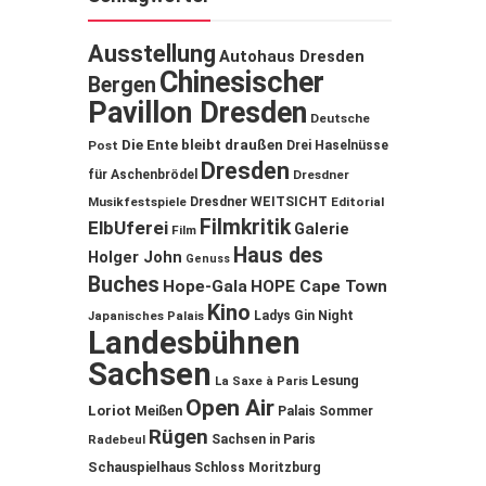
Ausstellung
Autohaus Dresden
Chinesischer
Bergen
Pavillon Dresden
Deutsche
Die Ente bleibt draußen
Post
Drei Haselnüsse
Dresden
für Aschenbrödel
Dresdner
Musikfestspiele
Dresdner WEITSICHT
Editorial
Filmkritik
ElbUferei
Galerie
Film
Haus des
Holger John
Genuss
Buches
Hope-Gala
HOPE Cape Town
Kino
Ladys Gin Night
Japanisches Palais
Landesbühnen
Sachsen
Lesung
La Saxe à Paris
Open Air
Loriot
Meißen
Palais Sommer
Rügen
Sachsen in Paris
Radebeul
Schauspielhaus
Schloss Moritzburg