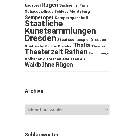
Rügen
Sachsen in Paris
Radebeul
Schauspielhaus
Schloss Moritzburg
Semperoper
Semperopernball
Staatliche
Kunstsammlungen
Dresden
Staatsschauspiel Dresden
Thalia
Städtische Galerie Dresden
Theater
Theaterzelt Rathen
Top Lounge
Volksbank Dresden-Bautzen eG
Waldbühne Rügen
Archive
Schlagwörter