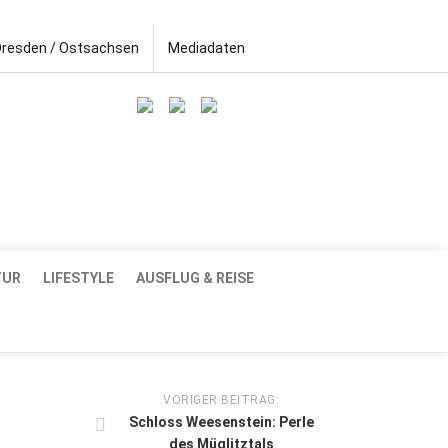
Dresden / Ostsachsen
Mediadaten
TUR
LIFESTYLE
AUSFLUG & REISE
VORIGER BEITRAG:
Schloss Weesenstein: Perle
des Müglitztals