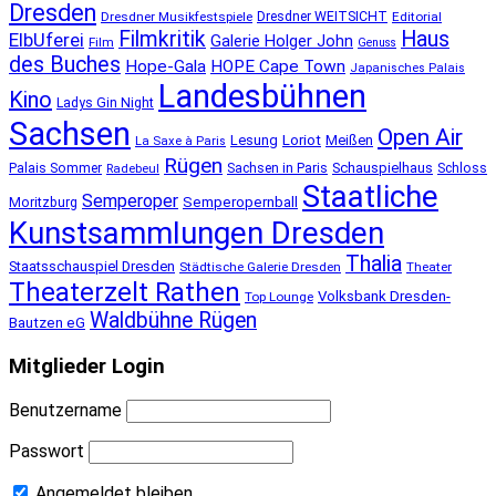
Dresden
Dresdner Musikfestspiele
Dresdner WEITSICHT
Editorial
Filmkritik
Haus
ElbUferei
Galerie Holger John
Film
Genuss
des Buches
Hope-Gala
HOPE Cape Town
Japanisches Palais
Landesbühnen
Kino
Ladys Gin Night
Sachsen
Open Air
Lesung
Loriot
Meißen
La Saxe à Paris
Rügen
Schauspielhaus
Palais Sommer
Sachsen in Paris
Schloss
Radebeul
Staatliche
Semperoper
Semperopernball
Moritzburg
Kunstsammlungen Dresden
Thalia
Staatsschauspiel Dresden
Städtische Galerie Dresden
Theater
Theaterzelt Rathen
Volksbank Dresden-
Top Lounge
Waldbühne Rügen
Bautzen eG
Mitglieder Login
Benutzername
Passwort
Angemeldet bleiben