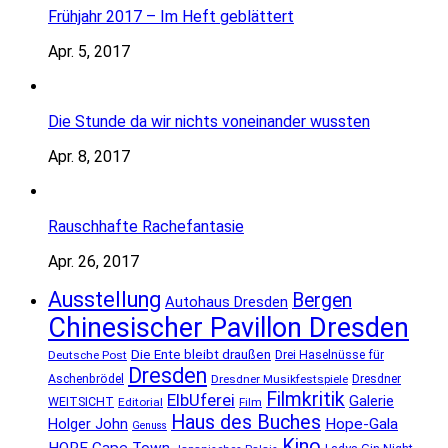
Frühjahr 2017 – Im Heft geblättert
Apr. 5, 2017
Die Stunde da wir nichts voneinander wussten
Apr. 8, 2017
Rauschhafte Rachefantasie
Apr. 26, 2017
Ausstellung
Bergen
Autohaus Dresden
Chinesischer Pavillon Dresden
Die Ente bleibt draußen
Deutsche Post
Drei Haselnüsse für
Dresden
Aschenbrödel
Dresdner Musikfestspiele
Dresdner
Filmkritik
ElbUferei
Galerie
WEITSICHT
Editorial
Film
Haus des Buches
Holger John
Hope-Gala
Genuss
Kino