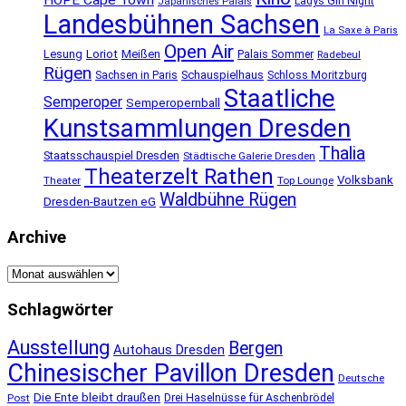
HOPE Cape Town
Ladys Gin Night
Japanisches Palais
Landesbühnen Sachsen
La Saxe à Paris
Open Air
Lesung
Loriot
Meißen
Palais Sommer
Radebeul
Rügen
Schauspielhaus
Sachsen in Paris
Schloss Moritzburg
Staatliche
Semperoper
Semperopernball
Kunstsammlungen Dresden
Thalia
Staatsschauspiel Dresden
Städtische Galerie Dresden
Theaterzelt Rathen
Volksbank
Theater
Top Lounge
Waldbühne Rügen
Dresden-Bautzen eG
Archive
Archive
Schlagwörter
Ausstellung
Bergen
Autohaus Dresden
Chinesischer Pavillon Dresden
Deutsche
Die Ente bleibt draußen
Post
Drei Haselnüsse für Aschenbrödel