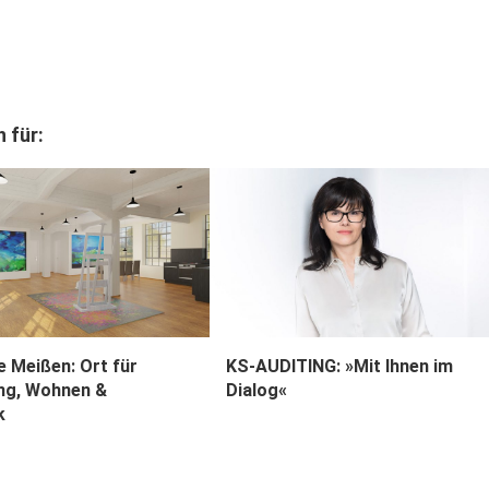
 für:
e Meißen: Ort für
KS-AUDITING: »Mit Ihnen im
ng, Wohnen &
Dialog«
k