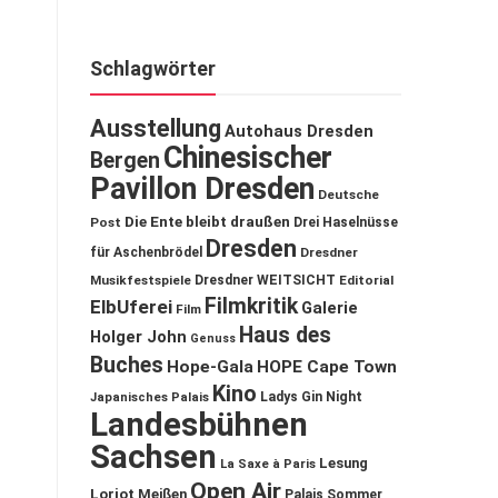
Schlagwörter
Ausstellung
Autohaus Dresden
Chinesischer
Bergen
Pavillon Dresden
Deutsche
Die Ente bleibt draußen
Post
Drei Haselnüsse
Dresden
für Aschenbrödel
Dresdner
Musikfestspiele
Dresdner WEITSICHT
Editorial
Filmkritik
ElbUferei
Galerie
Film
Haus des
Holger John
Genuss
Buches
Hope-Gala
HOPE Cape Town
Kino
Ladys Gin Night
Japanisches Palais
Landesbühnen
Sachsen
Lesung
La Saxe à Paris
Open Air
Loriot
Meißen
Palais Sommer