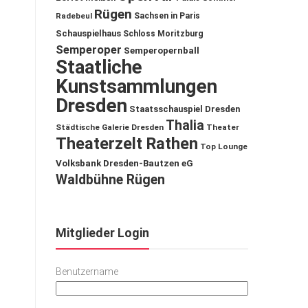
Rügen
Sachsen in Paris
Radebeul
Schauspielhaus
Schloss Moritzburg
Semperoper
Semperopernball
Staatliche
Kunstsammlungen
Dresden
Staatsschauspiel Dresden
Thalia
Städtische Galerie Dresden
Theater
Theaterzelt Rathen
Top Lounge
Volksbank Dresden-Bautzen eG
Waldbühne Rügen
Mitglieder Login
Benutzername