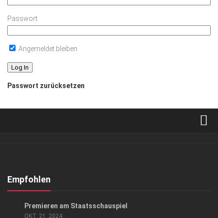
Passwort
Angemeldet bleiben
Passwort zurücksetzen
Verkaufsstellen
Abonnement
Kontakt, Impressum
Empfohlen
Datenschutzerklärung
KUNST & KULTUR
Premieren am Staatsschauspiel
AGB
OKT. 21, 2024