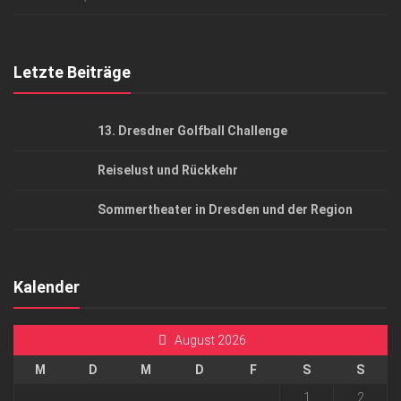
Top Gesundheitsforum Dresden / Ostsachsen
Mediadaten
Letzte Beiträge
13. Dresdner Golfball Challenge
Reiselust und Rückkehr
Sommertheater in Dresden und der Region
Kalender
August 2026
M
D
M
D
F
S
S
1
2