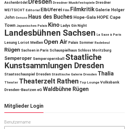
Dresden
Aschenbrödel
Dresdner Musikfestspiele
Dresdner
Filmkritik
ElbUferei
Galerie Holger
WEITSICHT
Editorial
Film
Haus des Buches
John
Hope-Gala
HOPE Cape
Genuss
Kino
Town
Ladys Gin Night
Japanisches Palais
Landesbühnen Sachsen
La Saxe à Paris
Open Air
Lesung
Loriot
Meißen
Palais Sommer
Radebeul
Rügen
Schauspielhaus
Sachsen in Paris
Schloss Moritzburg
Staatliche
Semperoper
Semperopernball
Kunstsammlungen Dresden
Thalia
Staatsschauspiel Dresden
Städtische Galerie Dresden
Theaterzelt Rathen
Volksbank
Theater
Top Lounge
Waldbühne Rügen
Dresden-Bautzen eG
Mitglieder Login
Benutzername