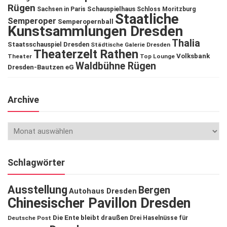
Rügen
Schauspielhaus
Sachsen in Paris
Schloss Moritzburg
Staatliche
Semperoper
Semperopernball
Kunstsammlungen Dresden
Thalia
Staatsschauspiel Dresden
Städtische Galerie Dresden
Theaterzelt Rathen
Volksbank
Theater
Top Lounge
Waldbühne Rügen
Dresden-Bautzen eG
Archive
Schlagwörter
Ausstellung
Bergen
Autohaus Dresden
Chinesischer Pavillon Dresden
Die Ente bleibt draußen
Deutsche Post
Drei Haselnüsse für