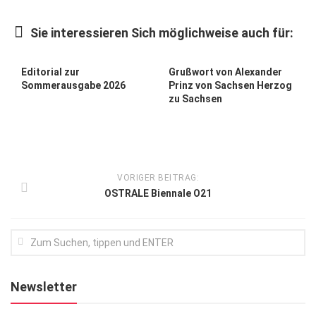
Kunst & Kultur
Sie interessieren Sich möglichweise auch für:
Lifestyle
Ausflug & Reise
Editorial zur
Grußwort von Alexander
Sommerausgabe 2026
Prinz von Sachsen Herzog
Podcast
zu Sachsen
Top Branchen
SACHSEN IN PARIS
VORIGER BEITRAG:
OSTRALE Biennale O21
Newsletter