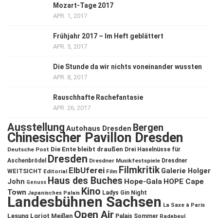
Mozart-Tage 2017
APR. 1, 2017
Frühjahr 2017 – Im Heft geblättert
APR. 5, 2017
Die Stunde da wir nichts voneinander wussten
APR. 8, 2017
Rauschhafte Rachefantasie
APR. 26, 2017
Ausstellung
Bergen
Autohaus Dresden
Chinesischer Pavillon Dresden
Die Ente bleibt draußen
Deutsche Post
Drei Haselnüsse für
Dresden
Aschenbrödel
Dresdner Musikfestspiele
Dresdner
Filmkritik
ElbUferei
Galerie Holger
WEITSICHT
Editorial
Film
Haus des Buches
John
Hope-Gala
HOPE Cape
Genuss
Kino
Town
Ladys Gin Night
Japanisches Palais
Landesbühnen Sachsen
La Saxe à Paris
Open Air
Lesung
Loriot
Meißen
Palais Sommer
Radebeul