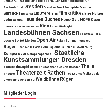
Die Ente bleibt draußen
Deutsche Post
Drei Haselnüsse für
Dresden
Aschenbrödel
Dresdner Musikfestspiele
Dresdner
Filmkritik
ElbUferei
Galerie Holger
WEITSICHT
Editorial
Film
Haus des Buches
John
Hope-Gala
HOPE Cape
Genuss
Kino
Town
Ladys Gin Night
Japanisches Palais
Landesbühnen Sachsen
La Saxe à Paris
Open Air
Lesung
Loriot
Meißen
Palais Sommer
Radebeul
Rügen
Schauspielhaus
Sachsen in Paris
Schloss Moritzburg
Staatliche
Semperoper
Semperopernball
Kunstsammlungen Dresden
Thalia
Staatsschauspiel Dresden
Städtische Galerie Dresden
Theaterzelt Rathen
Volksbank
Theater
Top Lounge
Waldbühne Rügen
Dresden-Bautzen eG
Mitglieder Login
Benutzername