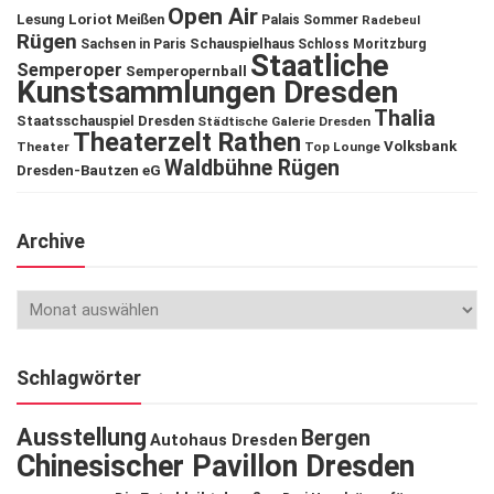
Open Air
Lesung
Loriot
Meißen
Palais Sommer
Radebeul
Rügen
Schauspielhaus
Sachsen in Paris
Schloss Moritzburg
Staatliche
Semperoper
Semperopernball
Kunstsammlungen Dresden
Thalia
Staatsschauspiel Dresden
Städtische Galerie Dresden
Theaterzelt Rathen
Volksbank
Theater
Top Lounge
Waldbühne Rügen
Dresden-Bautzen eG
Archive
Schlagwörter
Ausstellung
Bergen
Autohaus Dresden
Chinesischer Pavillon Dresden