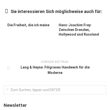
Kunst & Kultur
Sie interessieren Sich möglichweise auch für:
Lifestyle
Ausflug & Reise
Die Freiheit, die ich meine
Hans-Joachim Frey:
Zwischen Dresden,
Podcast
Hollywood und Russland
Top Branchen
SACHSEN IN PARIS
VORIGER BEITRAG:
Lang & Heyne: Filigranes Handwerk für die
Moderne
Newsletter