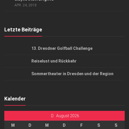
AGB
APR. 24, 2018
Top Gesundheitsforum Dresden / Ostsachsen
Mediadaten
Letzte Beiträge
13. Dresdner Golfball Challenge
Reiselust und Rückkehr
Sommertheater in Dresden und der Region
Kalender
August 2026
M
D
M
D
F
S
S