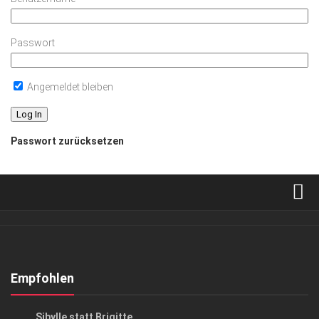
Passwort
Angemeldet bleiben
Passwort zurücksetzen
Verkaufsstellen
Abonnement
Kontakt, Impressum
Empfohlen
Datenschutzerklärung
GESELLSCHAFT
Sibylle statt Brigitte