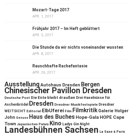
Mozart-Tage 2017
APR. 1, 2017
Frühjahr 2017 – Im Heft geblättert
APR. 5, 2017
Die Stunde da wir nichts voneinander wussten
APR. 8, 2017
Rauschhafte Rachefantasie
APR. 26, 2017
Ausstellung
Bergen
Autohaus Dresden
Chinesischer Pavillon Dresden
Die Ente bleibt draußen
Deutsche Post
Drei Haselnüsse für
Dresden
Aschenbrödel
Dresdner Musikfestspiele
Dresdner
Filmkritik
ElbUferei
Galerie Holger
WEITSICHT
Editorial
Film
Haus des Buches
John
Hope-Gala
HOPE Cape
Genuss
Kino
Town
Ladys Gin Night
Japanisches Palais
Landesbühnen Sachsen
La Saxe à Paris