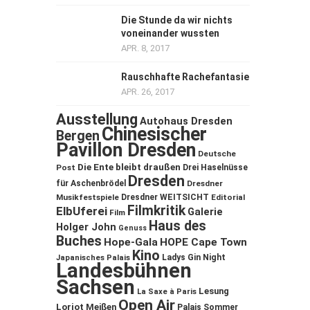
Die Stunde da wir nichts
voneinander wussten
APR. 8, 2017
Rauschhafte Rachefantasie
APR. 26, 2017
Ausstellung
Autohaus Dresden
Chinesischer
Bergen
Pavillon Dresden
Deutsche
Die Ente bleibt draußen
Post
Drei Haselnüsse
Dresden
für Aschenbrödel
Dresdner
Musikfestspiele
Dresdner WEITSICHT
Editorial
Filmkritik
ElbUferei
Galerie
Film
Haus des
Holger John
Genuss
Buches
Hope-Gala
HOPE Cape Town
Kino
Ladys Gin Night
Japanisches Palais
Landesbühnen
Sachsen
Lesung
La Saxe à Paris
Open Air
Loriot
Meißen
Palais Sommer