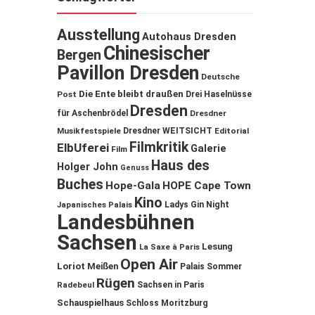
Ausstellung
Autohaus Dresden
Chinesischer
Bergen
Pavillon Dresden
Deutsche
Die Ente bleibt draußen
Post
Drei Haselnüsse
Dresden
für Aschenbrödel
Dresdner
Musikfestspiele
Dresdner WEITSICHT
Editorial
Filmkritik
ElbUferei
Galerie
Film
Haus des
Holger John
Genuss
Buches
Hope-Gala
HOPE Cape Town
Kino
Ladys Gin Night
Japanisches Palais
Landesbühnen
Sachsen
Lesung
La Saxe à Paris
Open Air
Loriot
Meißen
Palais Sommer
Rügen
Sachsen in Paris
Radebeul
Schauspielhaus
Schloss Moritzburg