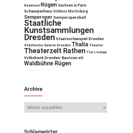
Rügen
Sachsen in Paris
Radebeul
Schauspielhaus
Schloss Moritzburg
Semperoper
Semperopernball
Staatliche
Kunstsammlungen
Dresden
Staatsschauspiel Dresden
Thalia
Städtische Galerie Dresden
Theater
Theaterzelt Rathen
Top Lounge
Volksbank Dresden-Bautzen eG
Waldbühne Rügen
Archive
Schlagwörter