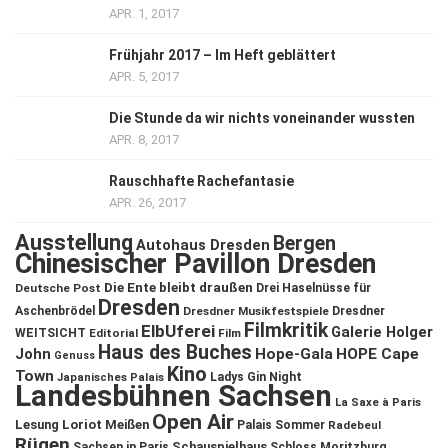
APR. 1, 2017
Frühjahr 2017 – Im Heft geblättert
APR. 5, 2017
Die Stunde da wir nichts voneinander wussten
APR. 8, 2017
Rauschhafte Rachefantasie
APR. 26, 2017
Ausstellung
Bergen
Autohaus Dresden
Chinesischer Pavillon Dresden
Die Ente bleibt draußen
Deutsche Post
Drei Haselnüsse für
Dresden
Aschenbrödel
Dresdner Musikfestspiele
Dresdner
Filmkritik
ElbUferei
Galerie Holger
WEITSICHT
Editorial
Film
Haus des Buches
John
Hope-Gala
HOPE Cape
Genuss
Kino
Town
Ladys Gin Night
Japanisches Palais
Landesbühnen Sachsen
La Saxe à Paris
Open Air
Lesung
Loriot
Meißen
Palais Sommer
Radebeul
Rügen
Schauspielhaus
Sachsen in Paris
Schloss Moritzburg