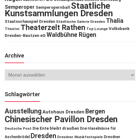
Staatliche
Semperoper
Semperopernball
Kunstsammlungen Dresden
Thalia
Staatsschauspiel Dresden
Städtische Galerie Dresden
Theaterzelt Rathen
Volksbank
Theater
Top Lounge
Waldbühne Rügen
Dresden-Bautzen eG
Archive
Schlagwörter
Ausstellung
Bergen
Autohaus Dresden
Chinesischer Pavillon Dresden
Die Ente bleibt draußen
Deutsche Post
Drei Haselnüsse für
Dresden
Aschenbrödel
Dresdner Musikfestspiele
Dresdner