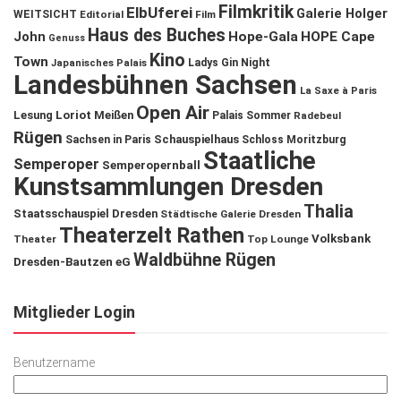
Filmkritik
ElbUferei
Galerie Holger
WEITSICHT
Editorial
Film
Haus des Buches
John
Hope-Gala
HOPE Cape
Genuss
Kino
Town
Ladys Gin Night
Japanisches Palais
Landesbühnen Sachsen
La Saxe à Paris
Open Air
Lesung
Loriot
Meißen
Palais Sommer
Radebeul
Rügen
Schauspielhaus
Sachsen in Paris
Schloss Moritzburg
Staatliche
Semperoper
Semperopernball
Kunstsammlungen Dresden
Thalia
Staatsschauspiel Dresden
Städtische Galerie Dresden
Theaterzelt Rathen
Volksbank
Theater
Top Lounge
Waldbühne Rügen
Dresden-Bautzen eG
Mitglieder Login
Benutzername