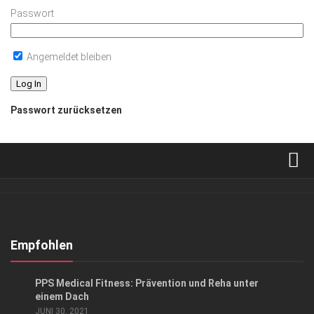
Passwort
Angemeldet bleiben
Passwort zurücksetzen
Verkaufsstellen
Abonnement
Kontakt, Impressum
Empfohlen
Datenschutzerklärung
ANZEIGE
PPS Medical Fitness: Prävention und Reha unter
AGB
einem Dach
JUNI 30, 2021