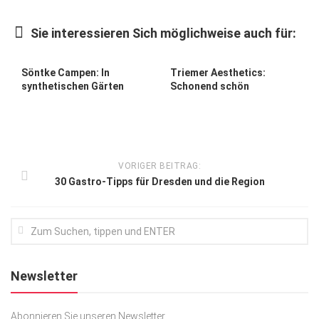
Kunst & Kultur
Sie interessieren Sich möglichweise auch für:
Lifestyle
Ausflug & Reise
Söntke Campen: In
Triemer Aesthetics:
synthetischen Gärten
Schonend schön
Podcast
Top Branchen
SACHSEN IN PARIS
VORIGER BEITRAG:
30 Gastro-Tipps für Dresden und die Region
Newsletter
Abonnieren Sie unseren Newsletter