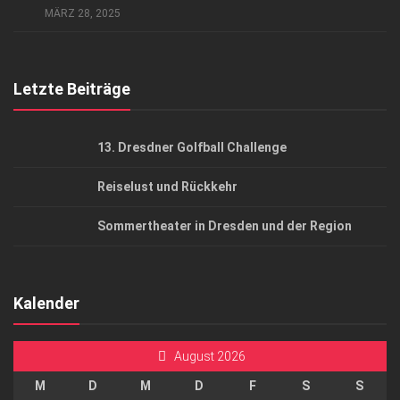
MÄRZ 28, 2025
Top Gesundheitsforum Dresden / Ostsachsen
Mediadaten
Letzte Beiträge
13. Dresdner Golfball Challenge
Reiselust und Rückkehr
Sommertheater in Dresden und der Region
Kalender
August 2026
M
D
M
D
F
S
S