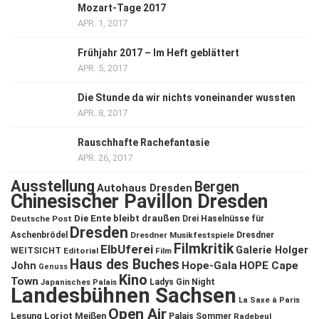
Mozart-Tage 2017
APR. 1, 2017
Frühjahr 2017 – Im Heft geblättert
APR. 5, 2017
Die Stunde da wir nichts voneinander wussten
APR. 8, 2017
Rauschhafte Rachefantasie
APR. 26, 2017
Ausstellung
Bergen
Autohaus Dresden
Chinesischer Pavillon Dresden
Die Ente bleibt draußen
Deutsche Post
Drei Haselnüsse für
Dresden
Aschenbrödel
Dresdner Musikfestspiele
Dresdner
Filmkritik
ElbUferei
Galerie Holger
WEITSICHT
Editorial
Film
Haus des Buches
John
Hope-Gala
HOPE Cape
Genuss
Kino
Town
Ladys Gin Night
Japanisches Palais
Landesbühnen Sachsen
La Saxe à Paris
Open Air
Lesung
Loriot
Meißen
Palais Sommer
Radebeul