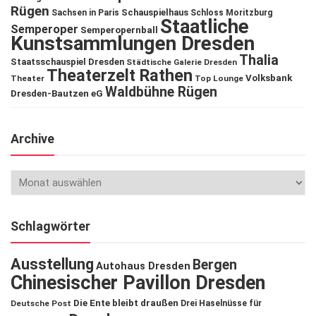
Rügen
Schauspielhaus
Sachsen in Paris
Schloss Moritzburg
Staatliche
Semperoper
Semperopernball
Kunstsammlungen Dresden
Thalia
Staatsschauspiel Dresden
Städtische Galerie Dresden
Theaterzelt Rathen
Volksbank
Theater
Top Lounge
Waldbühne Rügen
Dresden-Bautzen eG
Archive
Schlagwörter
Ausstellung
Bergen
Autohaus Dresden
Chinesischer Pavillon Dresden
Die Ente bleibt draußen
Deutsche Post
Drei Haselnüsse für