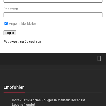
Passwort
Angemeldet bleiben
Passwort zurücksetzen
Verkaufsstellen
Abonnement
Kontakt, Impressum
Empfohlen
Datenschutzerklärung
ANZEIGE
/
GESCHÄFT
/
GESUND & SCHÖN
Hörakustik Adrian Rößger in Meißen: Hören ist
AGB
Lebensfreude!