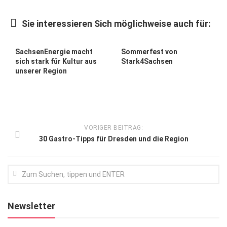
Kunst & Kultur
Sie interessieren Sich möglichweise auch für:
Lifestyle
Ausflug & Reise
SachsenEnergie macht
Sommerfest von
sich stark für Kultur aus
Stark4Sachsen
Podcast
unserer Region
Top Branchen
SACHSEN IN PARIS
VORIGER BEITRAG:
30 Gastro-Tipps für Dresden und die Region
Newsletter