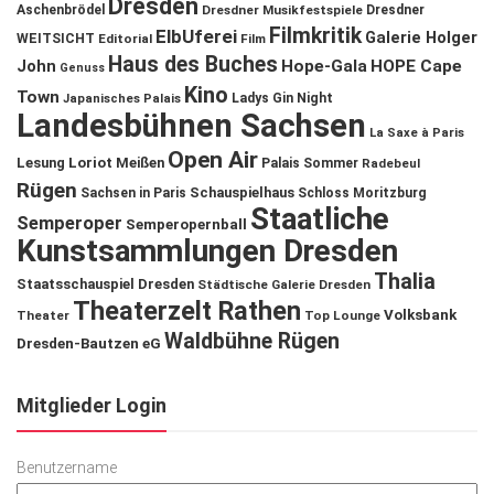
Dresden
Aschenbrödel
Dresdner Musikfestspiele
Dresdner
Filmkritik
ElbUferei
Galerie Holger
WEITSICHT
Editorial
Film
Haus des Buches
John
Hope-Gala
HOPE Cape
Genuss
Kino
Town
Ladys Gin Night
Japanisches Palais
Landesbühnen Sachsen
La Saxe à Paris
Open Air
Lesung
Loriot
Meißen
Palais Sommer
Radebeul
Rügen
Schauspielhaus
Sachsen in Paris
Schloss Moritzburg
Staatliche
Semperoper
Semperopernball
Kunstsammlungen Dresden
Thalia
Staatsschauspiel Dresden
Städtische Galerie Dresden
Theaterzelt Rathen
Volksbank
Theater
Top Lounge
Waldbühne Rügen
Dresden-Bautzen eG
Mitglieder Login
Benutzername