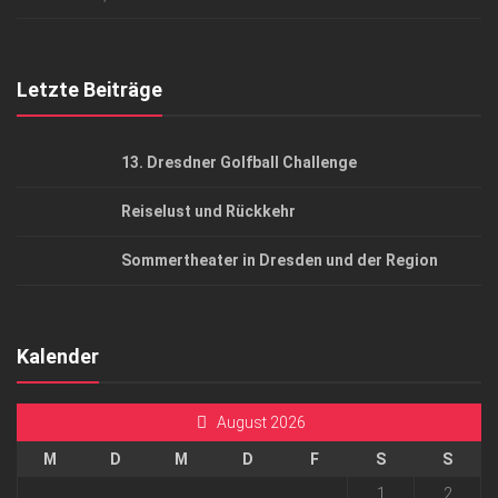
Top Gesundheitsforum Dresden / Ostsachsen
Mediadaten
Letzte Beiträge
13. Dresdner Golfball Challenge
Reiselust und Rückkehr
Sommertheater in Dresden und der Region
Kalender
August 2026
M
D
M
D
F
S
S
1
2