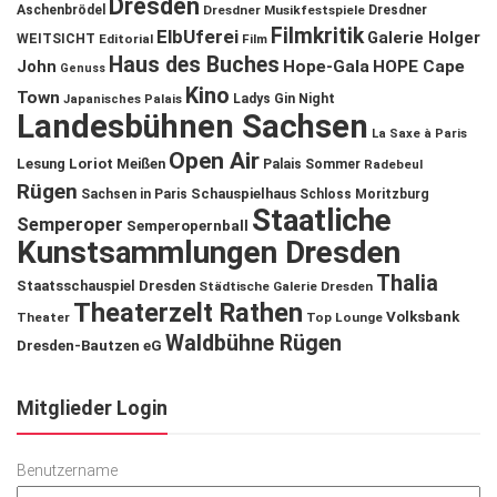
Dresden
Aschenbrödel
Dresdner Musikfestspiele
Dresdner
Filmkritik
ElbUferei
Galerie Holger
WEITSICHT
Editorial
Film
Haus des Buches
John
Hope-Gala
HOPE Cape
Genuss
Kino
Town
Ladys Gin Night
Japanisches Palais
Landesbühnen Sachsen
La Saxe à Paris
Open Air
Lesung
Loriot
Meißen
Palais Sommer
Radebeul
Rügen
Schauspielhaus
Sachsen in Paris
Schloss Moritzburg
Staatliche
Semperoper
Semperopernball
Kunstsammlungen Dresden
Thalia
Staatsschauspiel Dresden
Städtische Galerie Dresden
Theaterzelt Rathen
Volksbank
Theater
Top Lounge
Waldbühne Rügen
Dresden-Bautzen eG
Mitglieder Login
Benutzername