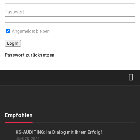
Passwort
Angemeldet bleiben
Passwort zurücksetzen
Verkaufsstellen
Abonnement
Kontakt, Impressum
Empfohlen
Datenschutzerklärung
ANZEIGE
/
GESCHÄFT
KS-AUDITING: Im Dialog mit Ihrem Erfolg!
AGB
JUNI 28, 2022