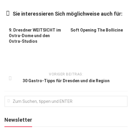
Kunst & Kultur
Sie interessieren Sich möglichweise auch für:
Lifestyle
Ausflug & Reise
9. Dresdner WEITSICHT im
Soft Opening The Bollicine
Ostra-Dome und den
Podcast
Ostra-Studios
Top Branchen
SACHSEN IN PARIS
VORIGER BEITRAG:
30 Gastro-Tipps für Dresden und die Region
Newsletter