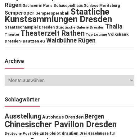
Rügen
Schauspielhaus
Sachsen in Paris
Schloss Moritzburg
Staatliche
Semperoper
Semperopernball
Kunstsammlungen Dresden
Thalia
Staatsschauspiel Dresden
Städtische Galerie Dresden
Theaterzelt Rathen
Volksbank
Theater
Top Lounge
Waldbühne Rügen
Dresden-Bautzen eG
Archive
Schlagwörter
Ausstellung
Bergen
Autohaus Dresden
Chinesischer Pavillon Dresden
Die Ente bleibt draußen
Deutsche Post
Drei Haselnüsse für