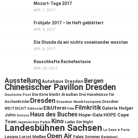
Mozart-Tage 2017
APR. 1, 2017
Frühjahr 2017 – Im Heft geblättert
APR. 5, 2017
Die Stunde da wir nichts voneinander wussten
APR. 8, 2017
Rauschhafte Rachefantasie
APR. 26, 2017
Ausstellung
Bergen
Autohaus Dresden
Chinesischer Pavillon Dresden
Die Ente bleibt draußen
Deutsche Post
Drei Haselnüsse für
Dresden
Aschenbrödel
Dresdner Musikfestspiele
Dresdner
Filmkritik
ElbUferei
Galerie Holger
WEITSICHT
Editorial
Film
Haus des Buches
John
Hope-Gala
HOPE Cape
Genuss
Kino
Town
Ladys Gin Night
Japanisches Palais
Landesbühnen Sachsen
La Saxe à Paris
Open Air
Lesung
Loriot
Meißen
Palais Sommer
Radebeul