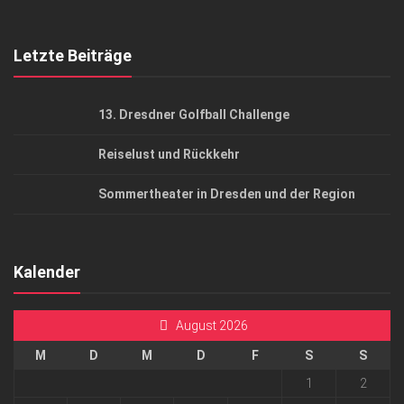
Top Gesundheitsforum Dresden / Ostsachsen
Mediadaten
Letzte Beiträge
13. Dresdner Golfball Challenge
Reiselust und Rückkehr
Sommertheater in Dresden und der Region
Kalender
August 2026
M
D
M
D
F
S
S
1
2