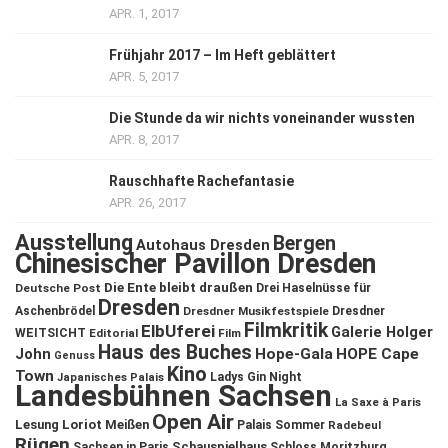
APR. 1, 2017
Frühjahr 2017 – Im Heft geblättert
APR. 5, 2017
Die Stunde da wir nichts voneinander wussten
APR. 8, 2017
Rauschhafte Rachefantasie
APR. 26, 2017
Ausstellung
Bergen
Autohaus Dresden
Chinesischer Pavillon Dresden
Die Ente bleibt draußen
Deutsche Post
Drei Haselnüsse für
Dresden
Aschenbrödel
Dresdner Musikfestspiele
Dresdner
Filmkritik
ElbUferei
Galerie Holger
WEITSICHT
Editorial
Film
Haus des Buches
John
Hope-Gala
HOPE Cape
Genuss
Kino
Town
Ladys Gin Night
Japanisches Palais
Landesbühnen Sachsen
La Saxe à Paris
Open Air
Lesung
Loriot
Meißen
Palais Sommer
Radebeul
Rügen
Schauspielhaus
Sachsen in Paris
Schloss Moritzburg