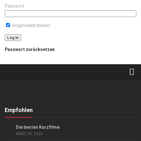
Passwort
Angemeldet bleiben
Passwort zurücksetzen
Verkaufsstellen
Abonnement
Kontakt, Impressum
Empfohlen
Datenschutzerklärung
KUNST & KULTUR
Die besten Kurzfilme
AGB
MÄRZ 29, 2023