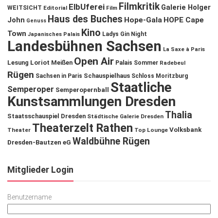
Filmkritik
ElbUferei
Galerie Holger
WEITSICHT
Editorial
Film
Haus des Buches
John
Hope-Gala
HOPE Cape
Genuss
Kino
Town
Ladys Gin Night
Japanisches Palais
Landesbühnen Sachsen
La Saxe à Paris
Open Air
Lesung
Loriot
Meißen
Palais Sommer
Radebeul
Rügen
Schauspielhaus
Sachsen in Paris
Schloss Moritzburg
Staatliche
Semperoper
Semperopernball
Kunstsammlungen Dresden
Thalia
Staatsschauspiel Dresden
Städtische Galerie Dresden
Theaterzelt Rathen
Volksbank
Theater
Top Lounge
Waldbühne Rügen
Dresden-Bautzen eG
Mitglieder Login
Benutzername