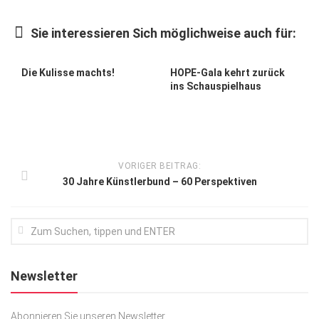
Kunst & Kultur
Sie interessieren Sich möglichweise auch für:
Lifestyle
Ausflug & Reise
Die Kulisse machts!
HOPE-Gala kehrt zurück
ins Schauspielhaus
Podcast
Top Branchen
SACHSEN IN PARIS
VORIGER BEITRAG:
30 Jahre Künstlerbund – 60 Perspektiven
Newsletter
Abonnieren Sie unseren Newsletter