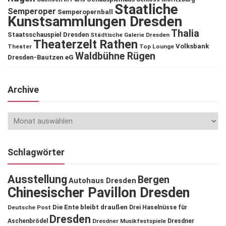
Staatliche
Semperoper
Semperopernball
Kunstsammlungen Dresden
Thalia
Staatsschauspiel Dresden
Städtische Galerie Dresden
Theaterzelt Rathen
Volksbank
Theater
Top Lounge
Waldbühne Rügen
Dresden-Bautzen eG
Archive
Schlagwörter
Ausstellung
Bergen
Autohaus Dresden
Chinesischer Pavillon Dresden
Die Ente bleibt draußen
Deutsche Post
Drei Haselnüsse für
Dresden
Aschenbrödel
Dresdner Musikfestspiele
Dresdner