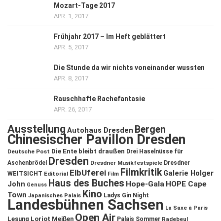
Mozart-Tage 2017
APR. 1, 2017
Frühjahr 2017 – Im Heft geblättert
APR. 5, 2017
Die Stunde da wir nichts voneinander wussten
APR. 8, 2017
Rauschhafte Rachefantasie
APR. 26, 2017
Ausstellung
Bergen
Autohaus Dresden
Chinesischer Pavillon Dresden
Die Ente bleibt draußen
Deutsche Post
Drei Haselnüsse für
Dresden
Aschenbrödel
Dresdner Musikfestspiele
Dresdner
Filmkritik
ElbUferei
Galerie Holger
WEITSICHT
Editorial
Film
Haus des Buches
John
Hope-Gala
HOPE Cape
Genuss
Kino
Town
Ladys Gin Night
Japanisches Palais
Landesbühnen Sachsen
La Saxe à Paris
Open Air
Lesung
Loriot
Meißen
Palais Sommer
Radebeul