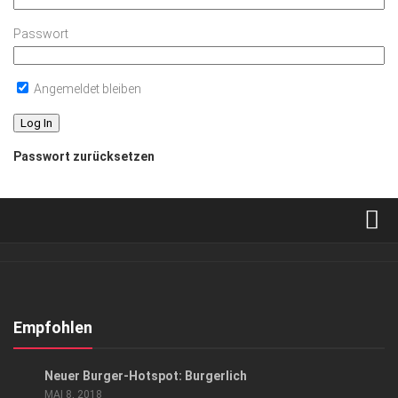
Passwort
Angemeldet bleiben
Passwort zurücksetzen
Verkaufsstellen
Abonnement
Kontakt, Impressum
Empfohlen
Datenschutzerklärung
ANZEIGE
/
GENUSS
Neuer Burger-Hotspot: Burgerlich
AGB
MAI 8, 2018