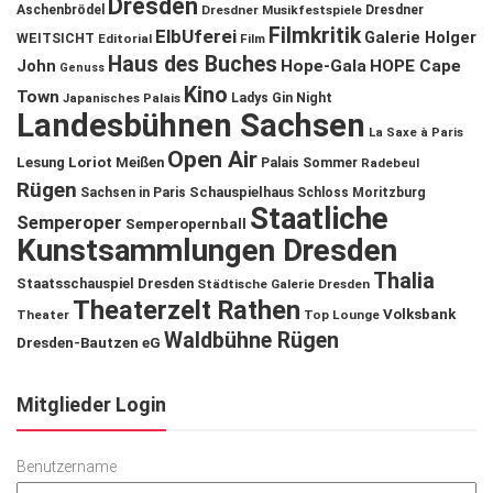
Dresden
Aschenbrödel
Dresdner Musikfestspiele
Dresdner
Filmkritik
ElbUferei
Galerie Holger
WEITSICHT
Editorial
Film
Haus des Buches
John
Hope-Gala
HOPE Cape
Genuss
Kino
Town
Ladys Gin Night
Japanisches Palais
Landesbühnen Sachsen
La Saxe à Paris
Open Air
Lesung
Loriot
Meißen
Palais Sommer
Radebeul
Rügen
Schauspielhaus
Sachsen in Paris
Schloss Moritzburg
Staatliche
Semperoper
Semperopernball
Kunstsammlungen Dresden
Thalia
Staatsschauspiel Dresden
Städtische Galerie Dresden
Theaterzelt Rathen
Volksbank
Theater
Top Lounge
Waldbühne Rügen
Dresden-Bautzen eG
Mitglieder Login
Benutzername