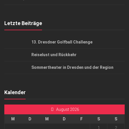
Top Gesundheitsforum Dresden / Ostsachsen
Mediadaten
Letzte Beiträge
13. Dresdner Golfball Challenge
Reiselust und Rückkehr
Sommertheater in Dresden und der Region
Kalender
August 2026
M
D
M
D
F
S
S
1
2