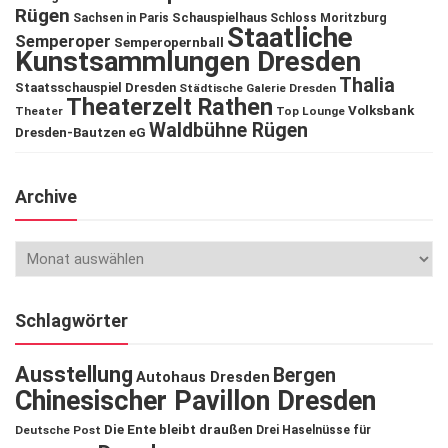
Rügen
Schauspielhaus
Sachsen in Paris
Schloss Moritzburg
Staatliche
Semperoper
Semperopernball
Kunstsammlungen Dresden
Thalia
Staatsschauspiel Dresden
Städtische Galerie Dresden
Theaterzelt Rathen
Volksbank
Theater
Top Lounge
Waldbühne Rügen
Dresden-Bautzen eG
Archive
Schlagwörter
Ausstellung
Bergen
Autohaus Dresden
Chinesischer Pavillon Dresden
Die Ente bleibt draußen
Deutsche Post
Drei Haselnüsse für