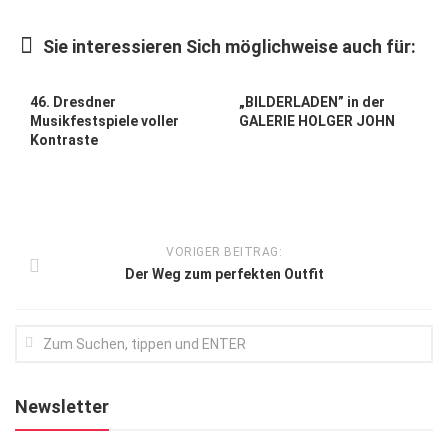
Kunst & Kultur
Sie interessieren Sich möglichweise auch für:
Lifestyle
Ausflug & Reise
46. Dresdner
„BILDERLADEN” in der
Musikfestspiele voller
GALERIE HOLGER JOHN
Podcast
Kontraste
Top Branchen
SACHSEN IN PARIS
VORIGER BEITRAG:
Der Weg zum perfekten Outfit
Newsletter