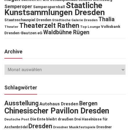
Staatliche
Semperoper
Semperopernball
Kunstsammlungen Dresden
Thalia
Staatsschauspiel Dresden
Städtische Galerie Dresden
Theaterzelt Rathen
Volksbank
Theater
Top Lounge
Waldbühne Rügen
Dresden-Bautzen eG
Archive
Schlagwörter
Ausstellung
Bergen
Autohaus Dresden
Chinesischer Pavillon Dresden
Die Ente bleibt draußen
Deutsche Post
Drei Haselnüsse für
Dresden
Aschenbrödel
Dresdner Musikfestspiele
Dresdner