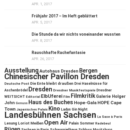
APR. 1, 2017
Frühjahr 2017 – Im Heft geblättert
APR. 5, 2017
Die Stunde da wir nichts voneinander wussten
APR. 8, 2017
Rauschhafte Rachefantasie
APR. 26, 2017
Ausstellung
Bergen
Autohaus Dresden
Chinesischer Pavillon Dresden
Die Ente bleibt draußen
Deutsche Post
Drei Haselnüsse für
Dresden
Aschenbrödel
Dresdner Musikfestspiele
Dresdner
Filmkritik
ElbUferei
Galerie Holger
WEITSICHT
Editorial
Film
Haus des Buches
John
Hope-Gala
HOPE Cape
Genuss
Kino
Town
Ladys Gin Night
Japanisches Palais
Landesbühnen Sachsen
La Saxe à Paris
Open Air
Lesung
Loriot
Meißen
Palais Sommer
Radebeul
Rügen
Schauspielhaus
Sachsen in Paris
Schloss Moritzburg