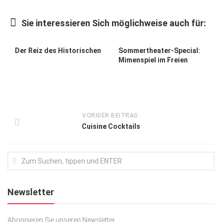
Kunst & Kultur
Sie interessieren Sich möglichweise auch für:
Lifestyle
Ausflug & Reise
Der Reiz des Historischen
Sommertheater-Special:
Mimenspiel im Freien
Podcast
Top Branchen
SACHSEN IN PARIS
VORIGER BEITRAG:
Cuisine Cocktails
Newsletter
Abonnieren Sie unseren Newsletter