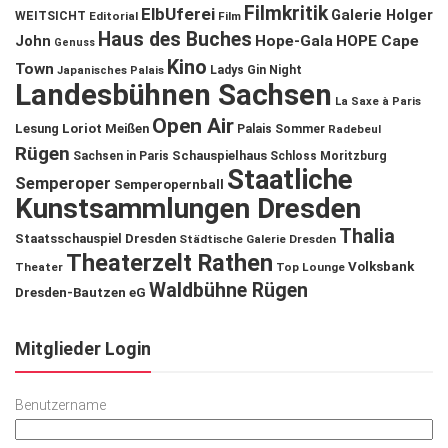
Filmkritik
ElbUferei
Galerie Holger
WEITSICHT
Editorial
Film
Haus des Buches
John
Hope-Gala
HOPE Cape
Genuss
Kino
Town
Ladys Gin Night
Japanisches Palais
Landesbühnen Sachsen
La Saxe à Paris
Open Air
Lesung
Loriot
Meißen
Palais Sommer
Radebeul
Rügen
Schauspielhaus
Sachsen in Paris
Schloss Moritzburg
Staatliche
Semperoper
Semperopernball
Kunstsammlungen Dresden
Thalia
Staatsschauspiel Dresden
Städtische Galerie Dresden
Theaterzelt Rathen
Volksbank
Theater
Top Lounge
Waldbühne Rügen
Dresden-Bautzen eG
Mitglieder Login
Benutzername