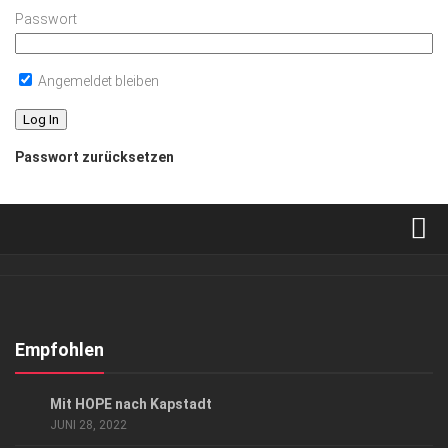
Passwort
Angemeldet bleiben
Passwort zurücksetzen
Verkaufsstellen
Abonnement
Kontakt, Impressum
Empfohlen
Datenschutzerklärung
GESELLSCHAFT
Mit HOPE nach Kapstadt
AGB
JUNI 28, 2022