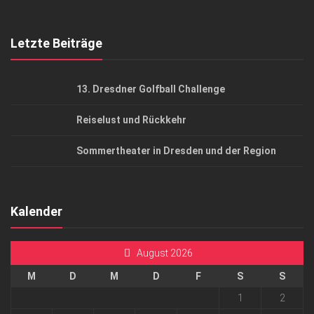
Top Gesundheitsforum Dresden / Ostsachsen
Mediadaten
Letzte Beiträge
13. Dresdner Golfball Challenge
Reiselust und Rückkehr
Sommertheater in Dresden und der Region
Kalender
August 2026
M
D
M
D
F
S
S
1
2